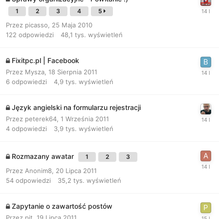
1
2
3
4
5
Przez
picasso
,
25 Maja 2010
122
odpowiedzi
48,1 tys.
wyświetleń
Fixitpc.pl | Facebook
Przez
Mysza
,
18 Sierpnia 2011
6
odpowiedzi
4,9 tys.
wyświetleń
Język angielski na formularzu rejestracji
Przez
peterek64
,
1 Września 2011
4
odpowiedzi
3,9 tys.
wyświetleń
Rozmazany awatar
1
2
3
Przez
Anonim8
,
20 Lipca 2011
54
odpowiedzi
35,2 tys.
wyświetleń
Zapytanie o zawartość postów
Przez
pit
,
19 Lipca 2011