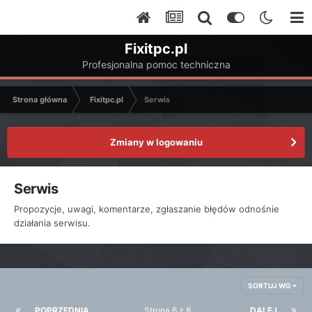
Fixitpc.pl
Profesjonalna pomoc techniczna
Strona główna
Fixitpc.pl
Serwis
Zmiany w logowaniu
Serwis
Propozycje, uwagi, komentarze, zgłaszanie błędów odnośnie
działania serwisu.
SORTUJ WG
POPRZEDNIA
Strona 6 z 8
DALEJ