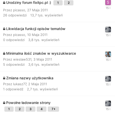
Urodziny forum fixitpc.pl :)
1
2
Przez
picasso
,
27 Maja 2011
26
odpowiedzi
13,7 tys.
wyświetleń
Likwidacja funkcji opisów tematów
Przez
picasso
,
10 Maja 2011
0
odpowiedzi
3,8 tys.
wyświetleń
Minimalna ilość znaków w wyszukiwarce
Przez
wieslaw531
,
3 Maja 2011
5
odpowiedzi
3,6 tys.
wyświetleń
Zmiana nazwy użytkownika
Przez
lukasz77
,
2 Maja 2011
1
odpowiedź
2,7 tys.
wyświetleń
Powolne ładowanie strony
1
2
3
4
7