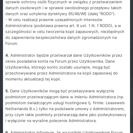
sprawie ochrony osób fizycznych w związku z przetwarzaniem
danych osobowych i w sprawie swobodnego przepływu takich
danych oraz uchylenia dyrektywy 95/46/WE (dalej "RODO").
- W celu realizacji prawnie uzasadnionych interesów
Administratora (podstawa prawna art. 6 ust. 1 lit. f RODO), a w
szczególności w celu tworzenia kopii zapasowych, niezbędnych
do zapewnienia bezpieczeństwa danych zgromadzonych na
Forum.
4.
Administrator będzie przetwarzał dane Użytkowników przez
okres posiadania konta na Forum przez Użytkownika. Dane
Użytkownika, którego konto zostało usunięte, mogą być
przechowywane przez Administratora na kopii zapasowej do
momentu aktualizacji tej kopii.
5.
Dane Użytkowników mogą być przekazywane wyłącznie
podmiotom przetwarzającym dane w imieniu Administratora (np.
podmiotom świadczącym usługi hostingowe tj. firmie: Leaseweb
Netherlands B.v.) tylko na podstawie umowy z Administratorem,
przy czym takie podmioty przetwarzają dane jako podwykonawcy
i wyłącznie na wyraźne polecenie Administratora.
6.
Administrator informuje, że wszystkim Użytkownikom Forum