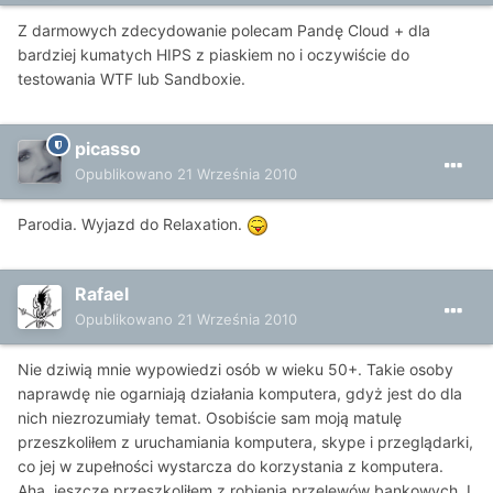
Z darmowych zdecydowanie polecam Pandę Cloud + dla
bardziej kumatych HIPS z piaskiem no i oczywiście do
testowania WTF lub Sandboxie.
picasso
Opublikowano
21 Września 2010
Parodia. Wyjazd do Relaxation.
Rafael
Opublikowano
21 Września 2010
Nie dziwią mnie wypowiedzi osób w wieku 50+. Takie osoby
naprawdę nie ogarniają działania komputera, gdyż jest do dla
nich niezrozumiały temat. Osobiście sam moją matulę
przeszkoliłem z uruchamiania komputera, skype i przeglądarki,
co jej w zupełności wystarcza do korzystania z komputera.
Aha, jeszcze przeszkoliłem z robienia przelewów bankowych. I