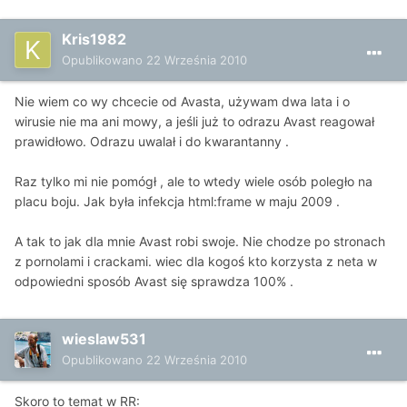
Kris1982
Opublikowano
22 Września 2010
Nie wiem co wy chcecie od Avasta, używam dwa lata i o
wirusie nie ma ani mowy, a jeśli już to odrazu Avast reagował
prawidłowo. Odrazu uwalał i do kwarantanny .
Raz tylko mi nie pomógł , ale to wtedy wiele osób poległo na
placu boju. Jak była infekcja html:frame w maju 2009 .
A tak to jak dla mnie Avast robi swoje. Nie chodze po stronach
z pornolami i crackami. wiec dla kogoś kto korzysta z neta w
odpowiedni sposób Avast się sprawdza 100% .
wieslaw531
Opublikowano
22 Września 2010
Skoro to temat w RR: