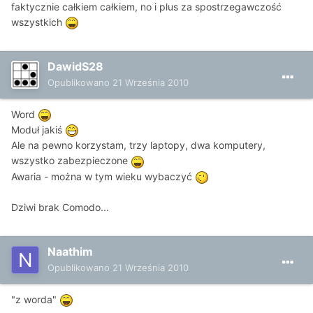
faktycznie całkiem całkiem, no i plus za spostrzegawczość
wszystkich
DawidS28
Opublikowano
21 Września 2010
Word
Moduł jakiś
Ale na pewno korzystam, trzy laptopy, dwa komputery,
wszystko zabezpieczone
Awaria - można w tym wieku wybaczyć
Dziwi brak Comodo...
Naathim
Opublikowano
21 Września 2010
"z worda"