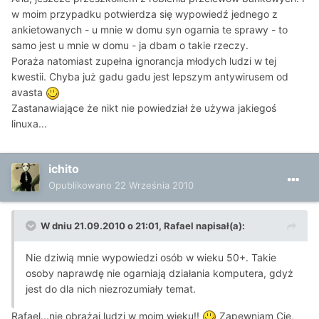
w moim przypadku potwierdza się wypowiedź jednego z
ankietowanych - u mnie w domu syn ogarnia te sprawy - to
samo jest u mnie w domu - ja dbam o takie rzeczy.
Poraża natomiast zupełna ignorancja młodych ludzi w tej
kwestii. Chyba już gadu gadu jest lepszym antywirusem od
avasta
Zastanawiające że nikt nie powiedział że używa jakiegoś
linuxa...
ichito
Opublikowano
22 Września 2010
W dniu 21.09.2010 o 21:01, Rafael napisał(a):
Nie dziwią mnie wypowiedzi osób w wieku 50+. Takie
osoby naprawdę nie ogarniają działania komputera, gdyż
jest do dla nich niezrozumiały temat.
Rafael...nie obrażaj ludzi w moim wieku!!
Zapewniam Cię,