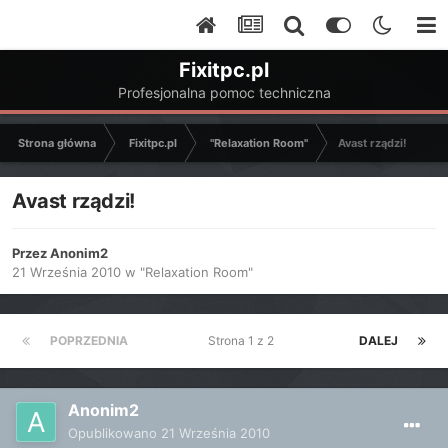
Fixitpc.pl
Profesjonalna pomoc techniczna
Strona główna
Fixitpc.pl
"Relaxation Room"
Avast rządzi!
Avast rządzi!
Przez
Anonim2
21 Września 2010
w
"Relaxation Room"
POPRZEDNIA
Strona 1 z 2
DALEJ
Anonim2
Opublikowano
21 Września 2010