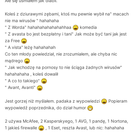
Ale się uśmiałem jak diabli.
Koleś z dziurawymi zębami, ktoś mu pewnie wybił na" macach
nie ma wirusów " hahahaha
" Z Worda" hahahahahahahahhaa
komedia
" Z avasta bo jest bezpłatny i tani" Jak może być tani jak jest
za Free
" A vista" leżę hahahahah
Co ten młody powiedział, nie zrozumiałem, ale chyba nic
mądrego
" Jak wchodzę na pornosy to nie ściąga żadnych wirusów"
hahahahaha , koleś dowalił
" A co to takiego"
" Avant, Avanti"
Jest gorzej niż myślałem. padaka z wypowiedzi
Popieram
wypowiedź poprzednika, do dział humor
2 używa McAfee, 2 Kasperskyego, 1 AVG, 1 pandę, 1 Nortona,
1 jakieś firewalle
, 1 Eset, reszta Avast, lub nic: hahahaha