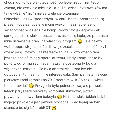
chodzi do końca o skuteczność, bo lepiej żeby mieli tego
Avasta, niż żeby nie mieli nic...a duża liczba użytkowników ma
takie właśnie "nic" i nie za wiele się przejmuje.
Odnośnie ludzi w "podeszłym" wieku...bo tak postrzegani są
przez młodzież ludzie w moim wieku...masz rację, że ich
świadomość w dziedzinie komputerów czy jakiegokolwiek
sprzętu jest niewielka...ba...sam czasem się łapię, że przerasta
mnie ustawienie pralki na właściwy program
...ale należy
wziąć poprawkę na to, że dla większości z nich młodość czyli
czasy pasji, rozwoju zainteresowań, nauki czy czego tam
jeszcze chcieć minęły sporo lat temu, kiedy komputer to był
pokój z ogromną szumiącą maszyną dostępną tylko dla
większych instytucji. To była abstrakcja, która ich nie
dotyczyła i tym samym nie interesowała. Sam pamiętam swoje
pierwsze kroki (granie) na ZX Spectrum w 1986 roku...wieki
temu prawda?
Przygoda była jednorazowa, ale po wielu
latach przyszedł pierwszy komputer służbowy, potem
prywatny...i chwyciłem bakcyla
Historia wielu takich ludzi z
mojego pokolenia jest pewnie podobna, więc lepiej na tym
skończę bo się już zrobił OT