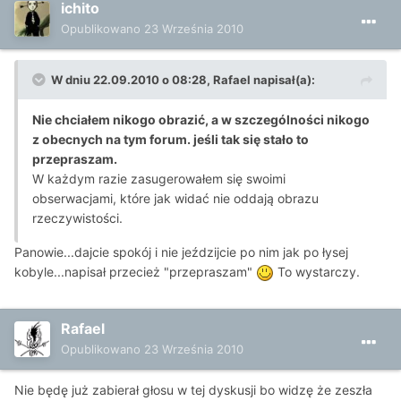
ichito
Opublikowano
23 Września 2010
W dniu 22.09.2010 o 08:28, Rafael napisał(a):
Nie chciałem nikogo obrazić, a w szczególności nikogo
z obecnych na tym forum. jeśli tak się stało to
przepraszam.
W każdym razie zasugerowałem się swoimi
obserwacjami, które jak widać nie oddają obrazu
rzeczywistości.
Panowie...dajcie spokój i nie jeździjcie po nim jak po łysej
kobyle...napisał przecież "przepraszam"
To wystarczy.
Rafael
Opublikowano
23 Września 2010
Nie będę już zabierał głosu w tej dyskusji bo widzę że zeszła