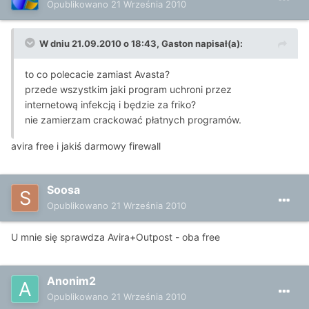
Opublikowano
21 Września 2010
W dniu 21.09.2010 o 18:43, Gaston napisał(a):
to co polecacie zamiast Avasta?
przede wszystkim jaki program uchroni przez
internetową infekcją i będzie za friko?
nie zamierzam crackować płatnych programów.
avira free i jakiś darmowy firewall
Soosa
Opublikowano
21 Września 2010
U mnie się sprawdza Avira+Outpost - oba free
Anonim2
Opublikowano
21 Września 2010