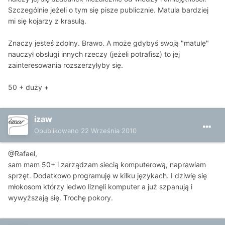
Szczególnie jeżeli o tym się pisze publicznie. Matula bardziej
mi się kojarzy z krasulą.
Znaczy jesteś zdolny. Brawo. A może gdybyś swoją "matulę"
nauczył obsługi innych rzeczy (jeżeli potrafisz) to jej
zainteresowania rozszerzyłyby się.
50 + duży +
izaw
Opublikowano
22 Września 2010
@Rafael,
sam mam 50+ i zarządzam siecią komputerową, naprawiam
sprzęt. Dodatkowo programuję w kilku językach. I dziwię się
młokosom którzy ledwo liznęli komputer a już szpanują i
wywyższają się. Trochę pokory.