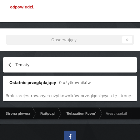
odpowiedzi.
Obserwujący
0
Tematy
Ostatnio przeglądający
0 użytkowników
Brak zarejestrowanych użytkowników przeglądających tę stronę.
Strona główna
Fixitpc.pl
"Relaxation Room"
Avast rządzi!