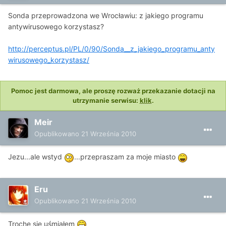
Sonda przeprowadzona we Wrocławiu: z jakiego programu
antywirusowego korzystasz?
http://perceptus.pl/PL/0/90/Sonda__z_jakiego_programu_anty
wirusowego_korzystasz/
Pomoc jest darmowa, ale proszę rozważ przekazanie dotacji na
utrzymanie serwisu:
klik
.
Meir
Opublikowano
21 Września 2010
Jezu...ale wstyd
...przepraszam za moje miasto
Eru
Opublikowano
21 Września 2010
Trochę się uśmiałem