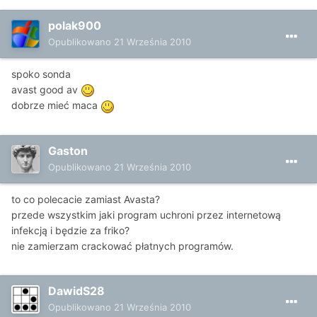
polak900
Opublikowano
21 Września 2010
spoko sonda
avast good av
dobrze mieć maca
Gaston
Opublikowano
21 Września 2010
to co polecacie zamiast Avasta?
przede wszystkim jaki program uchroni przez internetową
infekcją i będzie za friko?
nie zamierzam crackować płatnych programów.
DawidS28
Opublikowano
21 Września 2010