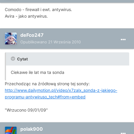
Comodo - firewall i ewt. antywirus.
Avira - jako antywirus.
deFco247
Opublikowano
21 Września 2010
Cytat
Ciekawe ile lat ma ta sonda
Przechodząc na źródłową stronę tej sondy:
http://www.dailymotion.pl/video/x7zalx_sonda-z-jakiego-
programu-antywiruso_tech#from=embed
"Wrzucono 09/01/09"
polak900