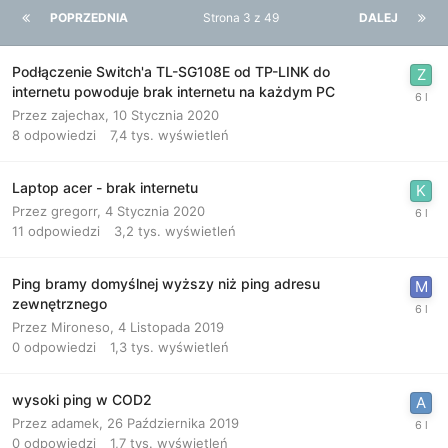
POPRZEDNIA
Strona 3 z 49
DALEJ
Podłączenie Switch'a TL-SG108E od TP-LINK do
internetu powoduje brak internetu na każdym PC
Przez
zajechax
,
10 Stycznia 2020
8
odpowiedzi
7,4 tys.
wyświetleń
Laptop acer - brak internetu
Przez
gregorr
,
4 Stycznia 2020
11
odpowiedzi
3,2 tys.
wyświetleń
Ping bramy domyślnej wyższy niż ping adresu
zewnętrznego
Przez
Mironeso
,
4 Listopada 2019
0
odpowiedzi
1,3 tys.
wyświetleń
wysoki ping w COD2
Przez
adamek
,
26 Października 2019
0
odpowiedzi
1,7 tys.
wyświetleń