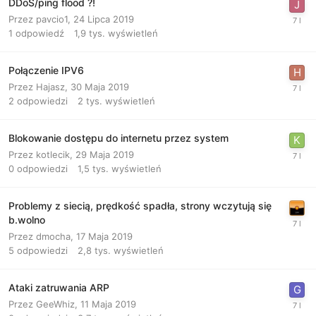
DDoS/ping flood ?!
Przez
pavcio1
,
24 Lipca 2019
1
odpowiedź
1,9 tys.
wyświetleń
Połączenie IPV6
Przez
Hajasz
,
30 Maja 2019
2
odpowiedzi
2 tys.
wyświetleń
Blokowanie dostępu do internetu przez system
Przez
kotlecik
,
29 Maja 2019
0
odpowiedzi
1,5 tys.
wyświetleń
Problemy z siecią, prędkość spadła, strony wczytują się
b.wolno
Przez
dmocha
,
17 Maja 2019
5
odpowiedzi
2,8 tys.
wyświetleń
Ataki zatruwania ARP
Przez
GeeWhiz
,
11 Maja 2019