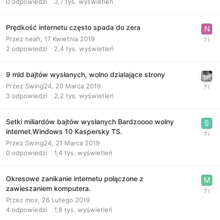
0
odpowiedzi
3,7 tys.
wyświetleń
Prędkość internetu często spada do zera
Przez
neah
,
17 Kwietnia 2019
2
odpowiedzi
2,4 tys.
wyświetleń
9 mld bajtów wysłanych, wolno dzialające strony
Przez
Swing24
,
20 Marca 2019
3
odpowiedzi
2,2 tys.
wyświetleń
Setki miliardów bajtów wysłanych Bardzoooo wolny
internet.Windows 10 Kaspersky TS.
Przez
Swing24
,
21 Marca 2019
0
odpowiedzi
1,4 tys.
wyświetleń
Okresowe zanikanie internetu połączone z
zawieszaniem komputera.
Przez
mox
,
26 Lutego 2019
4
odpowiedzi
1,8 tys.
wyświetleń