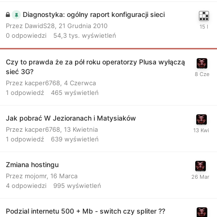
Diagnostyka: ogólny raport konfiguracji sieci
Przez
DawidS28
,
21 Grudnia 2010
0
odpowiedzi
54,3 tys.
wyświetleń
Czy to prawda że za pół roku operatorzy Plusa wyłączą
sieć 3G?
Przez
kacper6768
,
4 Czerwca
1
odpowiedź
465
wyświetleń
Jak pobrać W Jezioranach i Matysiaków
Przez
kacper6768
,
13 Kwietnia
1
odpowiedź
639
wyświetleń
Zmiana hostingu
Przez
mojomr
,
16 Marca
4
odpowiedzi
995
wyświetleń
Podzial internetu 500 + Mb - switch czy spliter ??