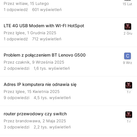
Przez
witiaw
,
15 Lutego
1
odpowiedź
601
wyświetleń
LTE 4G USB Modem with WI-FI HotSpot
Przez
Iglee
,
1 Grudnia 2025
1
odpowiedź
712
wyświetleń
Problem z połączeniem BT Lenovo G500
Przez
czaknik
,
9 Września 2025
2
odpowiedzi
1,6 tys.
wyświetleń
Adres IP komputera nie odnawia się
Przez
Iglee
,
15 Kwietnia 2025
9
odpowiedzi
4,5 tys.
wyświetleń
router przewodowy czy switch
Przez
brandowawa
,
2 Maja 2025
3
odpowiedzi
2,2 tys.
wyświetleń