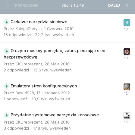
POPRZEDNIA
Strona 1 z 49
DALEJ
Ciekawe narzędzia sieciowe
Przez
KolegaDudysa
,
1 Czerwca 2010
15
odpowiedzi
22,2 tys.
wyświetleń
O czym musimy pamiętać, zabezpieczając sieć
bezprzewodową
Przez
CKUreprezent
,
28 Maja 2010
2
odpowiedzi
12,6 tys.
wyświetleń
Emulatory stron konfiguracyjnych
Przez
DawidS28
,
17 Listopada 2012
1
odpowiedź
10,9 tys.
wyświetleń
Przydatne systemowe narzędzia konsolowe
Przez
CKUreprezent
,
28 Maja 2010
3
odpowiedzi
17,8 tys.
wyświetleń