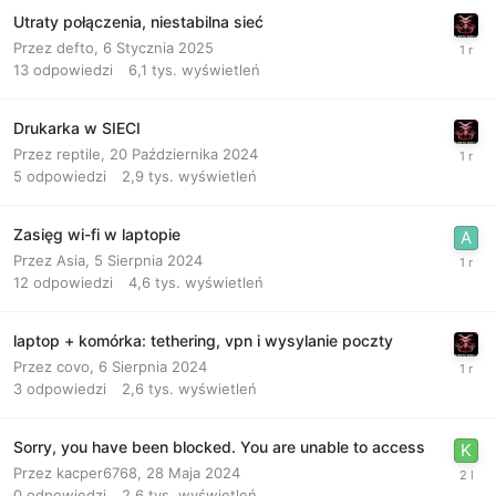
Utraty połączenia, niestabilna sieć
Przez
defto
,
6 Stycznia 2025
13
odpowiedzi
6,1 tys.
wyświetleń
Drukarka w SIECI
Przez
reptile
,
20 Października 2024
5
odpowiedzi
2,9 tys.
wyświetleń
Zasięg wi-fi w laptopie
Przez
Asia
,
5 Sierpnia 2024
12
odpowiedzi
4,6 tys.
wyświetleń
laptop + komórka: tethering, vpn i wysylanie poczty
Przez
covo
,
6 Sierpnia 2024
3
odpowiedzi
2,6 tys.
wyświetleń
Sorry, you have been blocked. You are unable to access
Przez
kacper6768
,
28 Maja 2024
0
odpowiedzi
2,6 tys.
wyświetleń