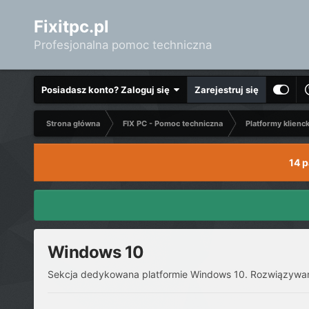
Fixitpc.pl
Profesjonalna pomoc techniczna
Posiadasz konto? Zaloguj się
Zarejestruj się
Strona główna
FIX PC - Pomoc techniczna
Platformy klienc
14 
Windows 10
Sekcja dedykowana platformie Windows 10. Rozwiązywanie