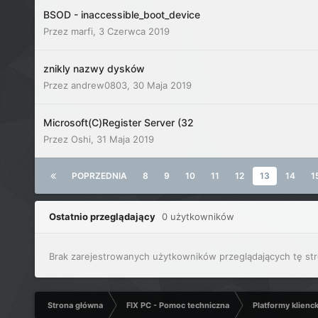
BSOD - inaccessible_boot_device
Przez
marfi
,
3 Czerwca 2019
znikly nazwy dysków
Przez
andrew0803
,
30 Maja 2019
Microsoft(C)Register Server (32
Przez
Oshi
,
31 Maja 2019
POPRZEDNIA
8
9
10
11
12
13
14
1
Ostatnio przeglądający
0 użytkowników
Brak zarejestrowanych użytkowników przeglądających tę str
Strona główna
FIX PC - Pomoc techniczna
Platformy klienc