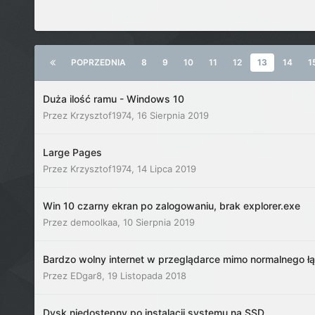
POPRZEDNIA
8
9
10
11
12
13
14
1
Duża ilość ramu - Windows 10
Przez
Krzysztof1974
,
16 Sierpnia 2019
Large Pages
Przez
Krzysztof1974
,
14 Lipca 2019
Win 10 czarny ekran po zalogowaniu, brak explorer.exe
Przez
demoolkaa
,
10 Sierpnia 2019
Bardzo wolny internet w przeglądarce mimo normalnego ł
Przez
EDgar8
,
19 Listopada 2018
Dysk niedostępny po instalacji systemu na SSD