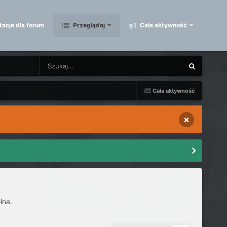
acje dla forum
Przeglądaj
Cała aktywność
Cała aktywność
×
lna.