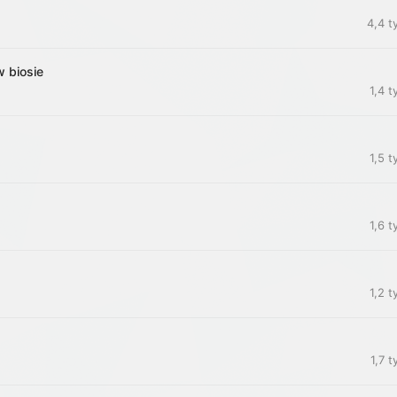
4,4 t
w biosie
1,4 t
1,5 t
1,6 t
1,2 t
1,7 t