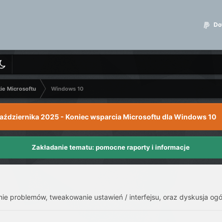
Dot
kie Microsoftu
Windows 10
października 2025 - Koniec wsparcia Microsoftu dla Windows 10
Zakładanie tematu: pomocne raporty i informacje
 problemów, tweakowanie ustawień / interfejsu, oraz dyskusja ogó