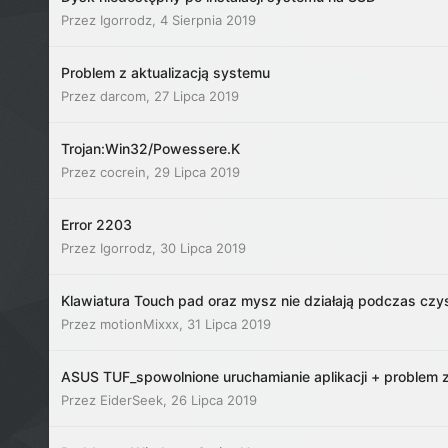
Przez
Igorrodz
,
4 Sierpnia 2019
Problem z aktualizacją systemu
Przez
darcom
,
27 Lipca 2019
Trojan:Win32/Powessere.K
Przez
cocrein
,
29 Lipca 2019
Error 2203
Przez
Igorrodz
,
30 Lipca 2019
Klawiatura Touch pad oraz mysz nie działają podczas czys
Przez
motionMixxx
,
31 Lipca 2019
ASUS TUF_spowolnione uruchamianie aplikacji + problem 
Przez
EiderSeek
,
26 Lipca 2019