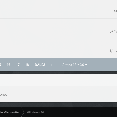
9
1,4 t
1,1 t
5
16
17
18
DALEJ
Strona 13 z 36
onę.
kie Microsoftu
Windows 10