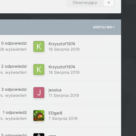
Obserwujący
0
SORTUJ WG
0
odpowiedzi
Krzysztof1974
08
wyświetleń
16 Sierpnia 2019
2
odpowiedzi
Krzysztof1974
ys.
wyświetleń
16 Sierpnia 2019
3
odpowiedzi
jessica
ys.
wyświetleń
11 Sierpnia 2019
1
odpowiedź
EDgar8
ys.
wyświetleń
7 Sierpnia 2019
5
odpowiedzi
amp