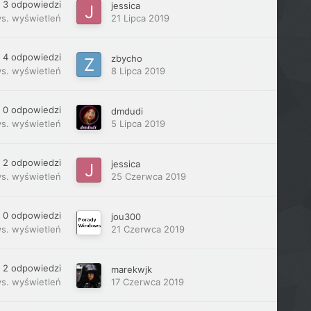
3
odpowiedzi
jessica
ys.
wyświetleń
21 Lipca 2019
4
odpowiedzi
zbycho
ys.
wyświetleń
8 Lipca 2019
0
odpowiedzi
dmdudi
ys.
wyświetleń
5 Lipca 2019
2
odpowiedzi
jessica
ys.
wyświetleń
25 Czerwca 2019
0
odpowiedzi
jou300
ys.
wyświetleń
21 Czerwca 2019
2
odpowiedzi
marekwjk
ys.
wyświetleń
17 Czerwca 2019