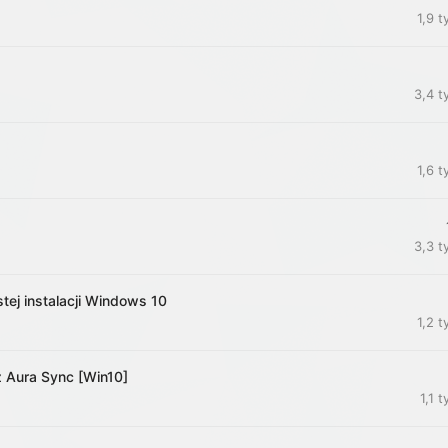
1,9 t
3,4 t
1,6 t
3,3 t
tej instalacji Windows 10
1,2 t
z Aura Sync [Win10]
1,1 t