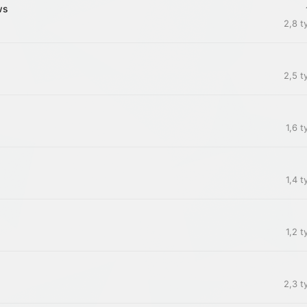
ws
2,8 t
2,5 t
1,6 t
1,4 t
1,2 t
2,3 t