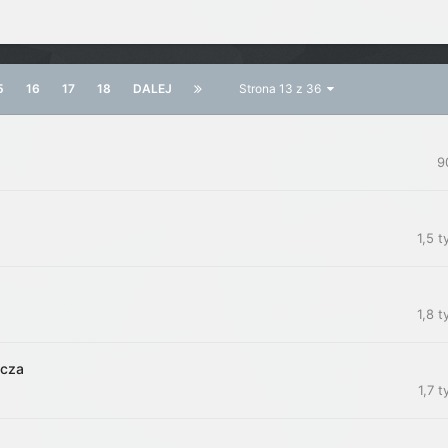
5
16
17
18
DALEJ
Strona 13 z 36
9
1,5 t
1,8 t
ącza
1,7 t