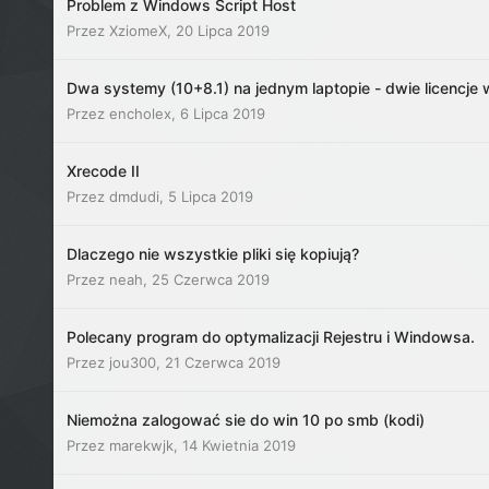
Problem z Windows Script Host
Przez
XziomeX
,
20 Lipca 2019
Dwa systemy (10+8.1) na jednym laptopie - dwie licencje 
Przez
encholex
,
6 Lipca 2019
Xrecode II
Przez
dmdudi
,
5 Lipca 2019
Dlaczego nie wszystkie pliki się kopiują?
Przez
neah
,
25 Czerwca 2019
Polecany program do optymalizacji Rejestru i Windowsa.
Przez
jou300
,
21 Czerwca 2019
Niemożna zalogować sie do win 10 po smb (kodi)
Przez
marekwjk
,
14 Kwietnia 2019