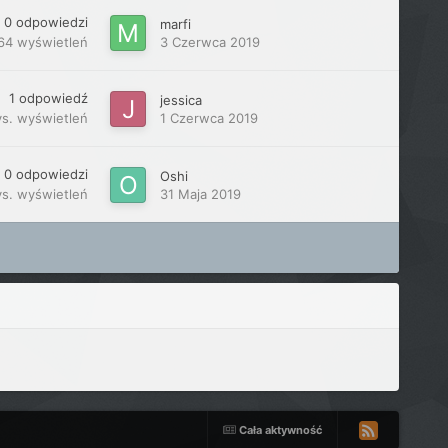
0
odpowiedzi
marfi
64
wyświetleń
3 Czerwca 2019
1
odpowiedź
jessica
ys.
wyświetleń
1 Czerwca 2019
0
odpowiedzi
Oshi
ys.
wyświetleń
31 Maja 2019
Cała aktywność