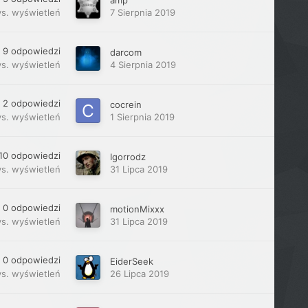
ys.
wyświetleń
7 Sierpnia 2019
9
odpowiedzi
darcom
ys.
wyświetleń
4 Sierpnia 2019
2
odpowiedzi
cocrein
ys.
wyświetleń
1 Sierpnia 2019
10
odpowiedzi
Igorrodz
ys.
wyświetleń
31 Lipca 2019
0
odpowiedzi
motionMixxx
ys.
wyświetleń
31 Lipca 2019
0
odpowiedzi
EiderSeek
ys.
wyświetleń
26 Lipca 2019