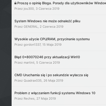
Proszę o opinię Bloga. Porady dla użytkowników Windo
Przez
jou300
,
3 Czerwca 2019
System Windows nie może odnaleźć pliku
Przez
GENERAL
,
2 Czerwca 2019
Wysokie użycie CPU/RAM, przycinanie systemu
Przez
gordon1337
,
15 Maja 2019
Błąd 0x80070246 przy aktualizacji Win10
Przez
martinii
,
5 Czerwca 2019
CMD Uruchamia się i po sekundzie wyłacza się
Przez
Quadrax035
,
26 Maja 2019
Problem z włączaniem funkcji systemu Windows 10
Przez
Reches
,
27 Maja 2019