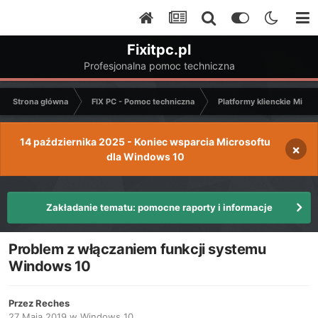
Fixitpc.pl
Profesjonalna pomoc techniczna
Strona główna
FIX PC - Pomoc techniczna
Platformy klienckie Micro
14 października 2025 - Koniec wsparcia Microsoftu
×
dla Windows 10
Zakładanie tematu: pomocne raporty i informacje
Problem z włączaniem funkcji systemu
Windows 10
Przez
Reches
27 Maja 2019
w
Windows 10