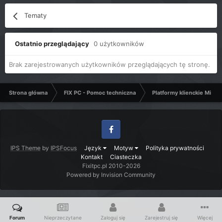
Tematy
Ostatnio przeglądający
0 użytkowników
Brak zarejestrowanych użytkowników przeglądających tę stronę.
Strona główna
FIX PC - Pomoc techniczna
Platformy klienckie Micro
Facebook
IPS Theme
by
IPSFocus
Język
Motyw
Polityka prywatności
Kontakt
Ciasteczka
Fixitpc.pl 2010-2026
Powered by Invision Community
Forum
Nieprzeczytane
Zaloguj się
Zarejestruj się
Więcej