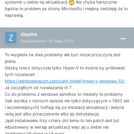
systemie u siebie tej aktualizacji
Ale chyba faktycznie
będzie to problem ze strony Microsoftu i miejmy nadzieję że to
naprawią.
zbycho
Opublikowano
28 Maja 2019
To wyglada na dwa problemy ale być moze przyczyna jest
jedna.
Gdyby rzecz dotyczyła tylko Hyper-V to można by próbować
tych rozwiazań
https://windowsreport.com/cant-install-hyper-v-windows-10/
Ja zacząłbym od rozwiazania nr.7
Co do problemu z windows sandbox to niestety te problemy
(tak wynika z róznych opisów nie tylko dotyczących v.1903 ale
i wcześniejszych) trafiają się po instalacji aktualizacji i jedyna
radą jest albo przeczekanie albo jej deinstalacja.
Jęsli instalowałes trzy cztery dni temu to ten patch jest już
wbudowany w wersję aktualizacji więc jej u siebie nie
znajdziesz.Wydano ją 14 maja.