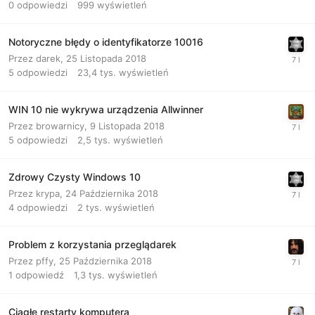
0
odpowiedzi
999
wyświetleń
Notoryczne błędy o identyfikatorze 10016
Przez
darek
,
25 Listopada 2018
5
odpowiedzi
23,4 tys.
wyświetleń
WIN 10 nie wykrywa urządzenia Allwinner
Przez
browarnicy
,
9 Listopada 2018
5
odpowiedzi
2,5 tys.
wyświetleń
Zdrowy Czysty Windows 10
Przez
krypa
,
24 Października 2018
4
odpowiedzi
2 tys.
wyświetleń
Problem z korzystania przeglądarek
Przez
pffy
,
25 Października 2018
1
odpowiedź
1,3 tys.
wyświetleń
Ciągłe restarty komputera