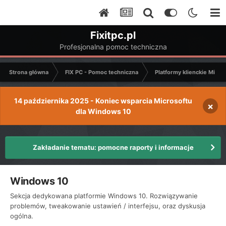
Fixitpc.pl
Profesjonalna pomoc techniczna
Strona główna
FIX PC - Pomoc techniczna
Platformy klienckie Micro
14 października 2025 - Koniec wsparcia Microsoftu
×
dla Windows 10
Zakładanie tematu: pomocne raporty i informacje
Windows 10
Sekcja dedykowana platformie Windows 10. Rozwiązywanie
problemów, tweakowanie ustawień / interfejsu, oraz dyskusja
ogólna.