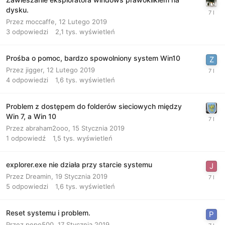
dysku.
Przez
moccaffe
,
12 Lutego 2019
3
odpowiedzi
2,1 tys.
wyświetleń
Prośba o pomoc, bardzo spowolniony system Win10
Przez
jigger
,
12 Lutego 2019
4
odpowiedzi
1,6 tys.
wyświetleń
Problem z dostępem do folderów sieciowych między
Win 7, a Win 10
Przez
abraham2ooo
,
15 Stycznia 2019
1
odpowiedź
1,5 tys.
wyświetleń
explorer.exe nie działa przy starcie systemu
Przez
Dreamin
,
19 Stycznia 2019
5
odpowiedzi
1,6 tys.
wyświetleń
Reset systemu i problem.
Przez
pepe500
,
17 Stycznia 2019