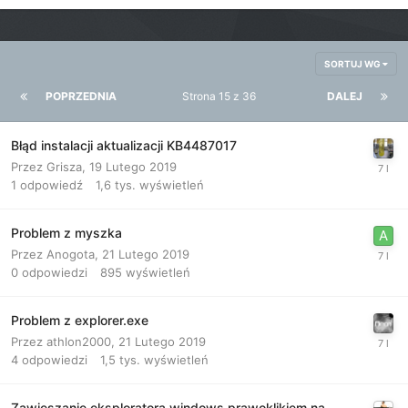
SORTUJ WG
POPRZEDNIA
Strona 15 z 36
DALEJ
Błąd instalacji aktualizacji KB4487017
Przez
Grisza
,
19 Lutego 2019
1
odpowiedź
1,6 tys.
wyświetleń
Problem z myszka
Przez
Anogota
,
21 Lutego 2019
0
odpowiedzi
895
wyświetleń
Problem z explorer.exe
Przez
athlon2000
,
21 Lutego 2019
4
odpowiedzi
1,5 tys.
wyświetleń
Zawieszanie eksploratora windows prawoklikiem na