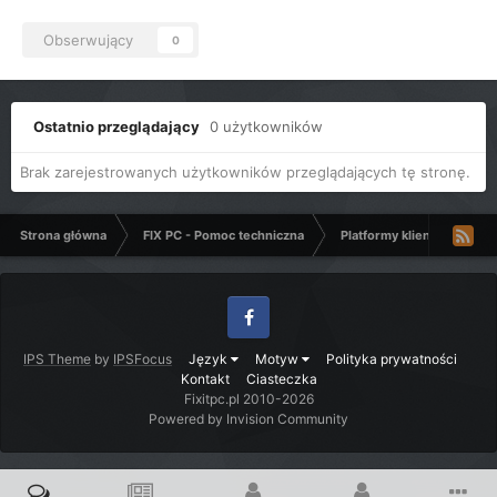
Obserwujący
0
Ostatnio przeglądający
0 użytkowników
Brak zarejestrowanych użytkowników przeglądających tę stronę.
Strona główna
FIX PC - Pomoc techniczna
Platformy klienckie Micro
Facebook
IPS Theme
by
IPSFocus
Język
Motyw
Polityka prywatności
Kontakt
Ciasteczka
Fixitpc.pl 2010-2026
Powered by Invision Community