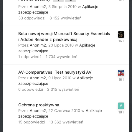
Przez
Anonim2
,
3 Sierpnia 2010
w
Aplikacje
zabezpieczające
33
odpowiedzi
8 152
wyświetleń
Beta nowej wersji Microsoft Security Essentials
i Adobe Reader z piaskownicą
Przez
Anonim2
,
20 Lipca 2010
w
Aplikacje
zabezpieczające
1
odpowiedź
1 704
wyświetleń
AV-Comparatives: Test heurystyki AV
Przez
Anonim2
,
9 Lipca 2010
w
Aplikacje
zabezpieczające
6
odpowiedzi
2 315
wyświetleń
Ochrona proaktywna.
Przez
Anonim2
,
22 Czerwca 2010
w
Aplikacje
zabezpieczające
15
odpowiedzi
13 362
wyświetleń