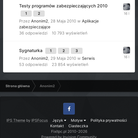
Testy programów zabezpieczających 2010
1
2
Przez
Anonim2
,
28 Maja 2010
w
Aplikacje
zabezpieczające
36
odpowiedzi
10 793
wyświetleń
Sygnaturka
1
2
3
Przez
Anonim2
,
29 Maja 2010
w
Serwis
53
odpowiedzi
23 854
wyświetleń
Strona główna
Anonim2
Facebook
IPS Theme
by
IPSFocus
Język
Motyw
Polityka prywatności
Kontakt
Ciasteczka
Fixitpc.pl 2010-2026
Powered by Invision Community