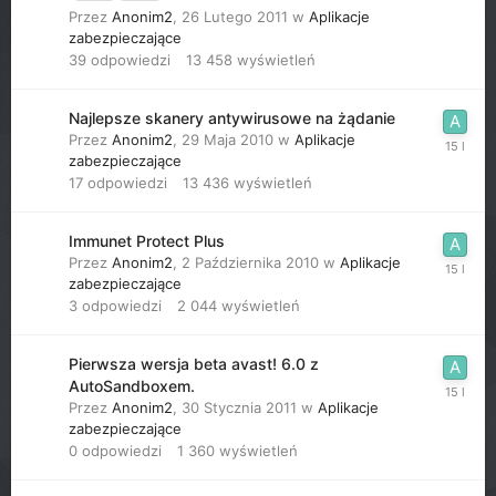
Przez
Anonim2
,
26 Lutego 2011
w
Aplikacje
zabezpieczające
39
odpowiedzi
13 458
wyświetleń
Najlepsze skanery antywirusowe na żądanie
Przez
Anonim2
,
29 Maja 2010
w
Aplikacje
zabezpieczające
17
odpowiedzi
13 436
wyświetleń
Immunet Protect Plus
Przez
Anonim2
,
2 Października 2010
w
Aplikacje
zabezpieczające
3
odpowiedzi
2 044
wyświetleń
Pierwsza wersja beta avast! 6.0 z
AutoSandboxem.
Przez
Anonim2
,
30 Stycznia 2011
w
Aplikacje
zabezpieczające
0
odpowiedzi
1 360
wyświetleń