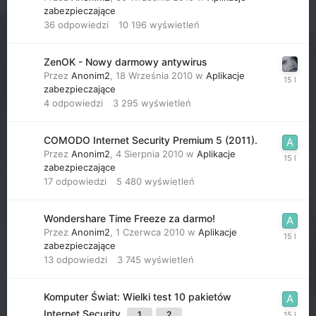
zabezpieczające
36
odpowiedzi
10 196
wyświetleń
ZenOK - Nowy darmowy antywirus
Przez
Anonim2
,
18 Września 2010
w
Aplikacje
zabezpieczające
4
odpowiedzi
3 295
wyświetleń
COMODO Internet Security Premium 5 (2011).
Przez
Anonim2
,
4 Sierpnia 2010
w
Aplikacje
zabezpieczające
17
odpowiedzi
5 480
wyświetleń
Wondershare Time Freeze za darmo!
Przez
Anonim2
,
1 Czerwca 2010
w
Aplikacje
zabezpieczające
13
odpowiedzi
3 745
wyświetleń
Komputer Świat: Wielki test 10 pakietów
Internet Security
1
2