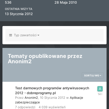
536
28 Maja 2010
OSTATNIA WIZYTA
13 Stycznia 2012
Typ zawartości
Tematy opublikowane przez
Anonim2
SORTUJ WG
Test darmowych programów antywirusowych
2012 - dobreprogramy.pl
Przez
Anonim2
,
10 Stycznia 2012
w
Aplikacje
zabezpieczające
7
odpowiedzi
4 039
wyświetleń