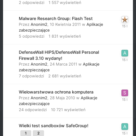
2
odpowiedzi
1 557
wyświetleń
Malware Research Group: Flash Test
Przez
Anonim2
,
10 Kwietnia 2011
w
Aplikacje
zabezpieczające
5
odpowiedzi
1 831
wyświetleń
DefenseWall HIPS/DefenseWall Personal
Firewall 3.10 wydany!
Przez
Anonim2
,
24 Marca 2011
w
Aplikacje
zabezpieczające
7
odpowiedzi
2 681
wyświetleń
Wielowarstwowa ochrona komputera
Przez
Anonim2
,
28 Maja 2010
w
Aplikacje
zabezpieczające
24
odpowiedzi
10 721
wyświetleń
Wielki test sandboxów SafeGroup!
1
2