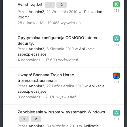
Avast rządzi!
1
2
Przez
Anonim2
,
21 Września 2010
w
"Relaxation
Room"
28
odpowiedzi
10 488
wyświetleń
Opytymalna konfiguracja COMODO Internet
Security.
Przez
Anonim2
,
8 Sierpnia 2010
w
Aplikacje
zabezpieczające
4
odpowiedzi
17 699
wyświetleń
Uwaga! Boonana Trojan Horse
trojan.osx.boonana.a
Przez
Anonim2
,
27 Października 2010
w
Aplikacje
zabezpieczające
3
odpowiedzi
2 070
wyświetleń
Zapobieganie wirusom w systemach Windows
1
2
Przez
Anonim2
,
30 Września 2010
w
Aplikacje