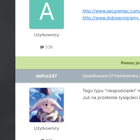
http://www.securemac.com/
http://www.dobreprogramy.
Użytkownicy
536
Pomoc je
deFco247
Opublikowano
27 Października
Tego typu "niespodzianki" n
Już na przełomie tysiącleci
Użytkownicy