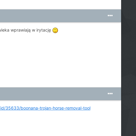
wieka wprawiają w irytację
id/35633/boonana-trojan-horse-removal-tool