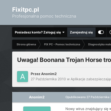
Fixitpc.pl
Profesjonalna pomoc techniczna
Posiadasz konto? Zaloguj się
Zarejestruj się
Strona główna
FIX PC - Pomoc techniczna
Diagnostyka mal
Uwaga! Boonana Trojan Horse tr
Przez
Anonim2
27 Października 2010
w
Aplikacje zabezpieczają
Anonim2
Opublikowano
27 Października
Nowy wirus znajdujący się 