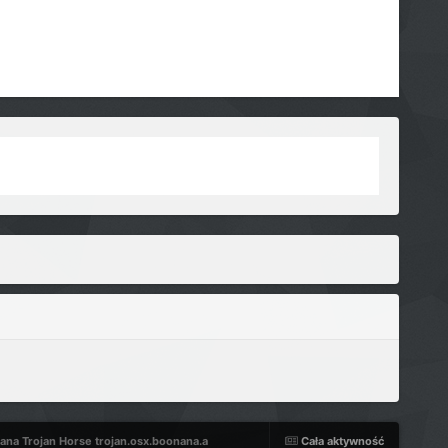
na Trojan Horse trojan.osx.boonana.a
Cała aktywność