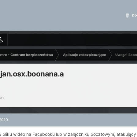
Dot
ware - Centrum bezpieczeństwa
Aplikacje zabezpieczające
Uwaga! Boona
ojan.osx.boonana.a
ce
 2010
w pliku wideo na Facebooku lub w załączniku pocztowym, atakujący