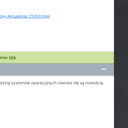
ony,Aktualnosc,21200.html
wisu:
klik
.
rodzinę systemów operacyjnych również nie są nowością.