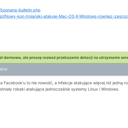
boonana-bulletin.php
pl/Nowy-kon-trojanski-atakuje-Mac-OS-X-Windows-rowniez-zagroz
st darmowa, ale proszę rozważ przekazanie dotacji na utrzymanie ser
 2010
a Facebook'u to nie nowość, a infekcje atakujące więcej niż jedną 
 istniały robaki atakujące jednocześnie systemy Linux i Windows.