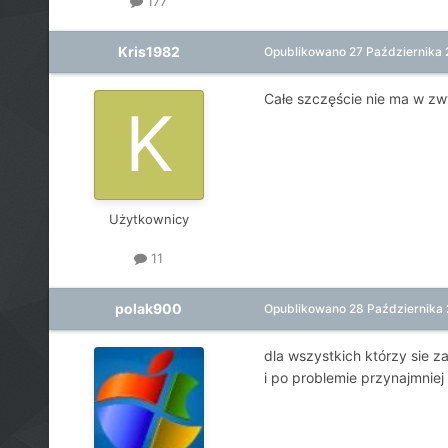
177
Kris1982
Opublikowano
27 Października
Całe szczęście nie ma w zwy
Użytkownicy
11
polak900
Opublikowano
28 Października
dla wszystkich którzy sie z
i po problemie przynajmniej