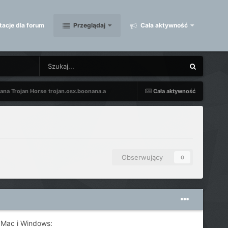
acje dla forum
Przeglądaj
Cała aktywność
na Trojan Horse trojan.osx.boonana.a
Cała aktywność
Obserwujący
0
 Mac i Windows: