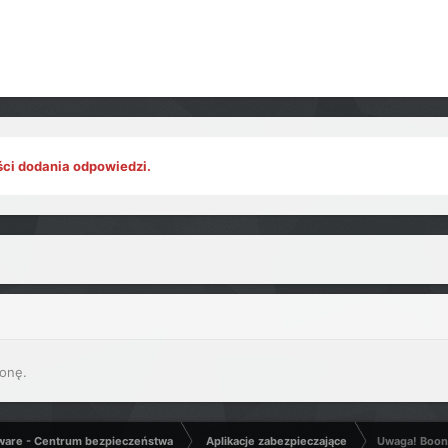
ści dodania odpowiedzi.
onę.
ware - Centrum bezpieczeństwa
Aplikacje zabezpieczające
Uwaga! Boona