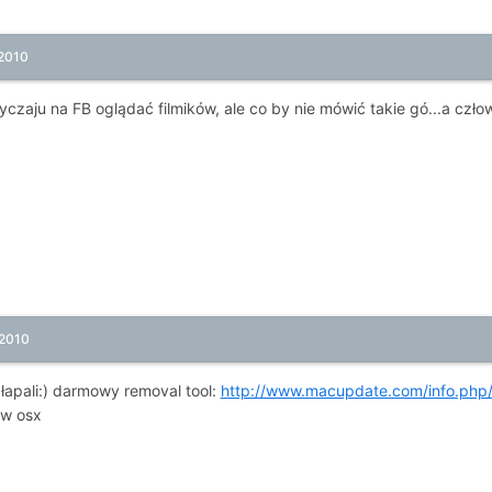
 2010
czaju na FB oglądać filmików, ale co by nie mówić takie gó...a czło
 2010
ałapali:) darmowy removal tool:
http://www.macupdate.com/info.php/
 w osx