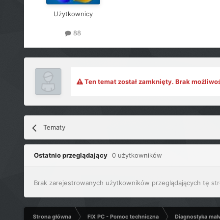
Użytkownicy
88
Ten temat został zamknięty. Brak możliwo
Tematy
Ostatnio przeglądający
0 użytkowników
Brak zarejestrowanych użytkowników przeglądających tę str
Strona główna
FIX PC - Pomoc techniczna
Diagnostyka mal