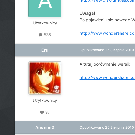
Uwaga!
Po pojawieniu się nowego W
Użytkownicy
http://www.wondershare.com
536
Eru
Opublikowano
25 Sierpnia 2010
A tutaj porównanie wersji:
http://www.wondershare.co
Użytkownicy
97
Anonim2
Opublikowano
25 Sierpnia 2010