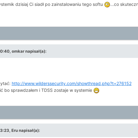
ystemik dzisiaj Ci siadł po zainstalowaniu tego softu
...co skutecz
0:40, omkar napisał(a):
zytać:
http://www.wilderssecurity.com/showthread.php?t=276152
ić bo sprawdzałem i TDSS zostaje w systemie
:23, Eru napisał(a):