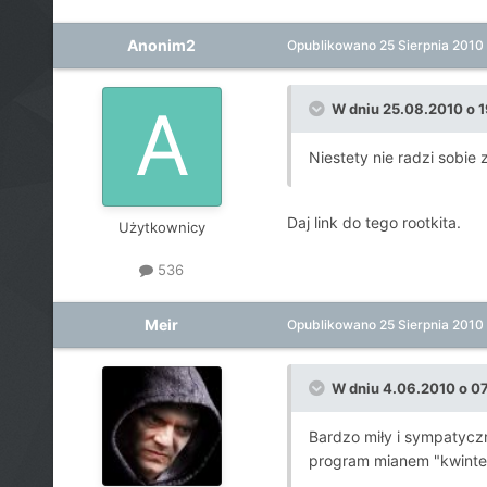
Anonim2
Opublikowano
25 Sierpnia 2010
W dniu 25.08.2010 o 19
Niestety nie radzi sobie 
Daj link do tego rootkita.
Użytkownicy
536
Meir
Opublikowano
25 Sierpnia 2010
W dniu 4.06.2010 o 07:
Bardzo miły i sympatycz
program mianem "kwintese