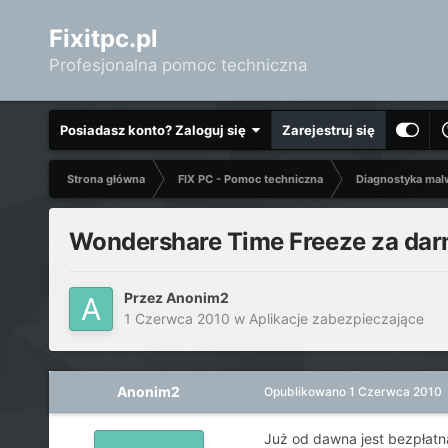
Fixitpc.pl
Profesjonalna pomoc techniczna
Posiadasz konto? Zaloguj się
Zarejestruj się
Strona główna
FIX PC - Pomoc techniczna
Diagnostyka mal
Wondershare Time Freeze za dar
Przez
Anonim2
1 Czerwca 2010
w
Aplikacje zabezpieczające
Anonim2
Opublikowano
1 Czerwca 2010
Już od dawna jest bezpłatn