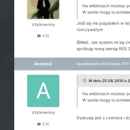
Na wildersach możesz p
W sumie mogę to potwie
Jeśli się nie pogubiłem w t
Użytkownicy
rzeczywistym
438
@Meir...tak system mi się z
spróbuję nową wersję RSS 2
Anonim2
Opublikowano
26 Sierpnia 2010
W dniu 25.08.2010 o 23
Na wildersach możesz p
W sumie mogę to potwie
Użytkownicy
Dyskusja jest z czerwca i d
536