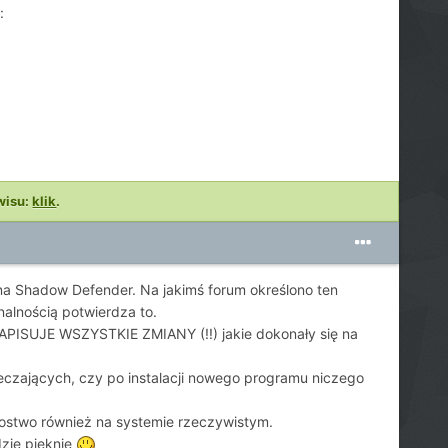
:
wisu:
klik
.
na Shadow Defender. Na jakimś forum określono ten
nalnością potwierdza to.
y ZAPISUJE WSZYSTKIE ZMIANY (!!) jakie dokonały się na
czających, czy po instalacji nowego programu niczego
iadostwo również na systemie rzeczywistym.
zie pięknie