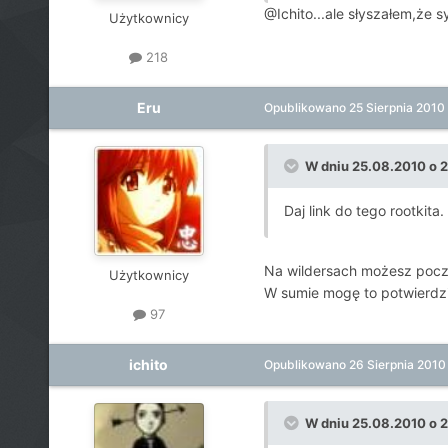
@Ichito...ale słyszałem,że s
Użytkownicy
218
Eru
Opublikowano
25 Sierpnia 2010
W dniu 25.08.2010 o 2
Daj link do tego rootkita.
Na wildersach możesz poc
Użytkownicy
W sumie mogę to potwierdz
97
ichito
Opublikowano
26 Sierpnia 2010
W dniu 25.08.2010 o 23