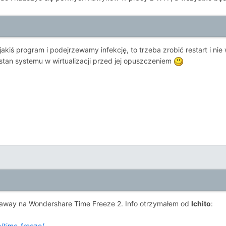
jakiś program i podejrzewamy infekcję, to trzeba zrobić restart i ni
tan systemu w wirtualizacji przed jej opuszczeniem
veaway na Wondershare Time Freeze 2. Info otrzymałem od
Ichito
:
m/time-freeze/