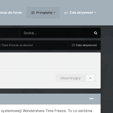
acje dla forum
Przeglądaj
Cała aktywność
 Time Freeze za darmo!
Cała aktywność
Obserwujący
0
ji systemowej) Wondershare Time Freeze. To co odróżnia