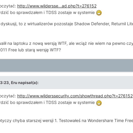
oczytać:
http://www.wildersse...ad.php?t=276152
rdzić bo sprawdzałem i TDSS zostaje w systemie
ej dyskusji, to z wirtualizerów pozostaje Shadow Defender, Returnil 
walił na laptoku z nową wersją WTF, ale wciąż nie wiem na pewno czy
011 Free lub starą wersję WTF?
:23, Eru napisał(a):
oczytać:
http://www.wilderssecurity.com/showthread.php?t=276152
rdzić bo sprawdzałem i TDSS zostaje w systemie
otyczy chyba starszej wersji 1. Testowałeś na Wondershare Time Fre