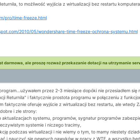
turnila, to możliwość wyjścia z wirtualizacji bez restartu komputera
m/pro/time-freeze.html
ogspot.com/2010/05/wondershare-time-freeze-ochrona-systemu.html
st darmowa, ale proszę rozważ przekazanie dotacji na utrzymanie ser
program...używałem przez 2-3 miesiące dopóki nie przesiadłem się 
i Returnila" i faktycznie prostota programu w połączeniu z funkcjo
 faktycznie oferuje wyjście z wirtualizacji bez restartu, ale wted
obre i złe strony:
o aktualizacjach systemu, programów, sygnatur programów zabezpie
eczywistym systemie i niczego tracimy,
nfekcję podczas wirtualizacji i nie wiemy o tym, to mamy niestety dz
żać i nauczyć się pewnych nawyków w pracy z WTF, a wszystko będ