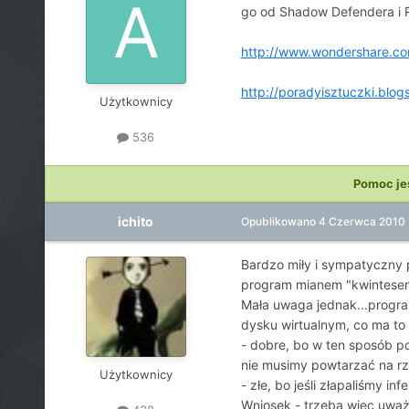
go od Shadow Defendera i Re
http://www.wondershare.co
http://poradyisztuczki.bl
Użytkownicy
536
Pomoc je
ichito
Opublikowano
4 Czerwca 2010
Bardzo miły i sympatyczny 
program mianem "kwintesencj
Mała uwaga jednak...program
dysku wirtualnym, co ma to d
- dobre, bo w ten sposób p
nie musimy powtarzać na rz
Użytkownicy
- złe, bo jeśli złapaliśmy i
Wniosek - trzeba więc uwa