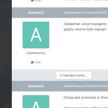
438
Anonim2
Opublikowano
4 Czerwca 2010
Dokładnie! Jeżeli testujemy 
gdyby można było zapisać s
Użytkownicy
536
2 miesiące temu...
Anonim2
Opublikowano
25 Sierpnia 2010
Dzisiaj jest promocja w Gi
http://www.disk-utilities.co