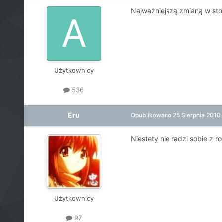
Najważniejszą zmianą w stos
Użytkownicy
536
Eru
Opublikowano
25 Sierpnia 2010
Niestety nie radzi sobie z r
Użytkownicy
97