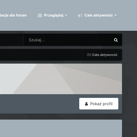
acje dla forum
Przeglądaj
Cała aktywność
Cała aktywność
Pokaż profil