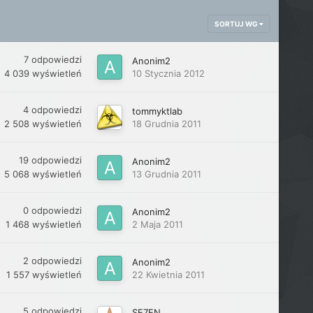
SORTUJ WG
7
odpowiedzi
Anonim2
4 039
wyświetleń
10 Stycznia 2012
4
odpowiedzi
tommyktlab
2 508
wyświetleń
18 Grudnia 2011
19
odpowiedzi
Anonim2
5 068
wyświetleń
13 Grudnia 2011
0
odpowiedzi
Anonim2
1 468
wyświetleń
2 Maja 2011
2
odpowiedzi
Anonim2
1 557
wyświetleń
22 Kwietnia 2011
5
odpowiedzi
SE7EN