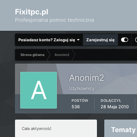
Fixitpc.pl
Profesjonalna pomoc techniczna
Posiadasz konto? Zaloguj się
Zarejestruj się
Strona główna
Anonim2
Anonim2
Użytkownicy
POSTÓW
DOŁĄCZYŁ
536
28 Maja 2010
Tematy
Cała aktywność