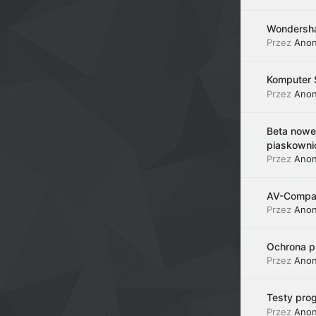
Wondersha
Przez
Ano
Komputer Ś
Przez
Ano
Beta nowej
piaskowni
Przez
Ano
AV-Compar
Przez
Ano
Ochrona p
Przez
Ano
Testy pro
Przez
Ano