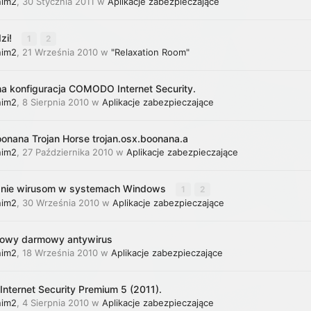
nim2
,
30 Stycznia 2011
w
Aplikacje zabezpieczające
zi!
1
2
nim2
,
21 Września 2010
w
"Relaxation Room"
a konfiguracja COMODO Internet Security.
nim2
,
8 Sierpnia 2010
w
Aplikacje zabezpieczające
onana Trojan Horse trojan.osx.boonana.a
nim2
,
27 Października 2010
w
Aplikacje zabezpieczające
anie wirusom w systemach Windows
1
2
nim2
,
30 Września 2010
w
Aplikacje zabezpieczające
owy darmowy antywirus
nim2
,
18 Września 2010
w
Aplikacje zabezpieczające
ternet Security Premium 5 (2011).
nim2
,
4 Sierpnia 2010
w
Aplikacje zabezpieczające