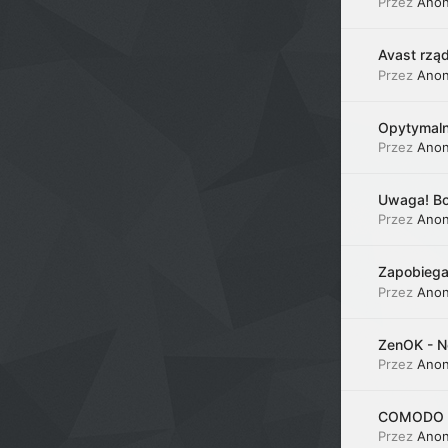
Przez
Ano
Avast rząd
Przez
Ano
Opytymaln
Przez
Ano
Uwaga! Bo
Przez
Ano
Zapobieg
Przez
Ano
ZenOK - N
Przez
Ano
COMODO In
Przez
Ano