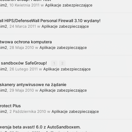
nim2
,
10 Kwietnia 2011
w
Aplikacje zabezpieczające
l HIPS/DefenseWall Personal Firewall 3.10 wydany!
nim2
,
24 Marca 2011
w
Aplikacje zabezpieczające
twowa ochrona komputera
nim2
,
28 Maja 2010
w
Aplikacje zabezpieczające
st sandboxów SafeGroup!
1
2
nim2
,
26 Lutego 2011
w
Aplikacje zabezpieczające
 skanery antywirusowe na żądanie
nim2
,
29 Maja 2010
w
Aplikacje zabezpieczające
rotect Plus
nim2
,
2 Października 2010
w
Aplikacje zabezpieczające
wersja beta avast! 6.0 z AutoSandboxem.