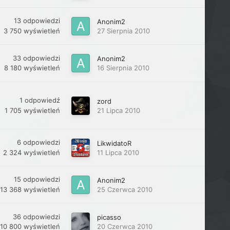
13
odpowiedzi
Anonim2
3 750
wyświetleń
27 Sierpnia 2010
33
odpowiedzi
Anonim2
8 180
wyświetleń
16 Sierpnia 2010
1
odpowiedź
zord
1 705
wyświetleń
21 Lipca 2010
6
odpowiedzi
LikwidatoR
2 324
wyświetleń
11 Lipca 2010
15
odpowiedzi
Anonim2
13 368
wyświetleń
25 Czerwca 2010
36
odpowiedzi
picasso
10 800
wyświetleń
20 Czerwca 2010