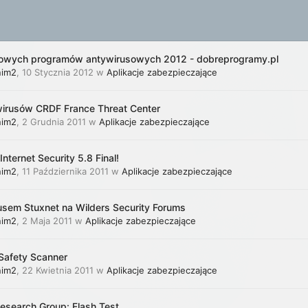
owych programów antywirusowych 2012 - dobreprogramy.pl
nim2
,
10 Stycznia 2012
w
Aplikacje zabezpieczające
wirusów CRDF France Threat Center
nim2
,
2 Grudnia 2011
w
Aplikacje zabezpieczające
ernet Security 5.8 Final!
nim2
,
11 Października 2011
w
Aplikacje zabezpieczające
usem Stuxnet na Wilders Security Forums
nim2
,
2 Maja 2011
w
Aplikacje zabezpieczające
Safety Scanner
nim2
,
22 Kwietnia 2011
w
Aplikacje zabezpieczające
esearch Group: Flash Test