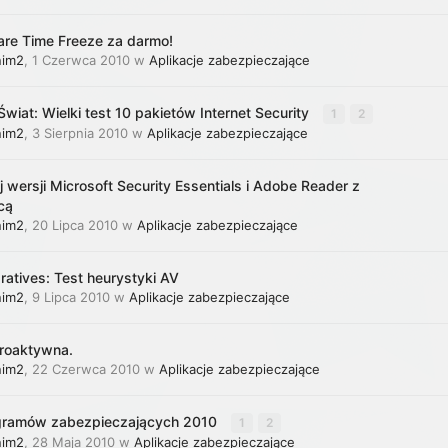
re Time Freeze za darmo!
nim2
,
1 Czerwca 2010
w
Aplikacje zabezpieczające
wiat: Wielki test 10 pakietów Internet Security
1
2
nim2
,
3 Sierpnia 2010
w
Aplikacje zabezpieczające
 wersji Microsoft Security Essentials i Adobe Reader z
cą
nim2
,
20 Lipca 2010
w
Aplikacje zabezpieczające
atives: Test heurystyki AV
nim2
,
9 Lipca 2010
w
Aplikacje zabezpieczające
roaktywna.
nim2
,
22 Czerwca 2010
w
Aplikacje zabezpieczające
gramów zabezpieczających 2010
1
2
nim2
,
28 Maja 2010
w
Aplikacje zabezpieczające