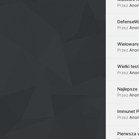
Przez
Ano
DefenseWal
Przez
Ano
Wielowars
Przez
Ano
Wielki te
Przez
Ano
Najlepsze
Przez
Ano
Immunet P
Przez
Ano
Pierwsza 