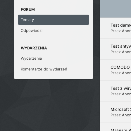
FORUM
Tematy
Test darm
Odpowiedzi
Przez
Ano
Test anty
WYDARZENIA
Przez
Ano
Wydarzenia
COMODO Int
Komentarze do wydarzeń
Przez
Ano
Test z wir
Przez
Ano
Microsoft 
Przez
Ano
Malware R