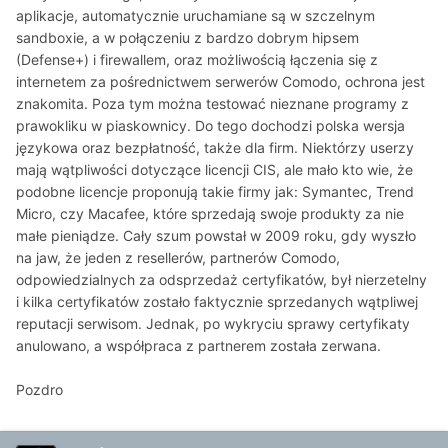
aplikacje, automatycznie uruchamiane są w szczelnym
sandboxie, a w połączeniu z bardzo dobrym hipsem
(Defense+) i firewallem, oraz możliwością łączenia się z
internetem za pośrednictwem serwerów Comodo, ochrona jest
znakomita. Poza tym można testować nieznane programy z
prawokliku w piaskownicy. Do tego dochodzi polska wersja
językowa oraz bezpłatność, także dla firm. Niektórzy userzy
mają wątpliwości dotyczące licencji CIS, ale mało kto wie, że
podobne licencje proponują takie firmy jak: Symantec, Trend
Micro, czy Macafee, które sprzedają swoje produkty za nie
małe pieniądze. Cały szum powstał w 2009 roku, gdy wyszło
na jaw, że jeden z resellerów, partnerów Comodo,
odpowiedzialnych za odsprzedaż certyfikatów, był nierzetelny
i kilka certyfikatów zostało faktycznie sprzedanych wątpliwej
reputacji serwisom. Jednak, po wykryciu sprawy certyfikaty
anulowano, a współpraca z partnerem została zerwana.
Pozdro