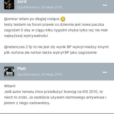
zord
Opublikowano
29 Maja 2010
@omkar witam po długiej rozłące
testy testami na forum prawie co dziennie jest nowa paczka
zagrożeń 0 day w ciągu kilku tygodni chyba tylko raz nie miał
najwyższej wykrywalności
@natenczas 2 fp to nie jest zły wynik BP wykrył miedzy innymi
plik nortona ale norton także wykrył BP jako zagrożenie
Plati
Opublikowano
29 Maja 2010
Witam!
Jeśli autor tematu chce przedłużyć licencję na KIS 2010, to
niech to zrobi. Ja osobiście używam darmowego antywirusa i
jestem z niego zadowolony.