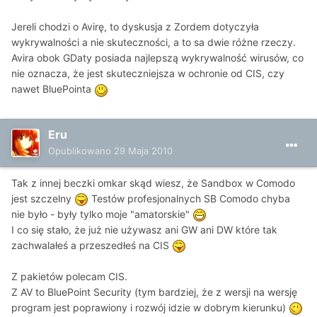
Jereli chodzi o Avirę, to dyskusja z Zordem dotyczyła
wykrywalności a nie skuteczności, a to sa dwie różne rzeczy.
Avira obok GDaty posiada najlepszą wykrywalność wirusów, co
nie oznacza, że jest skuteczniejsza w ochronie od CIS, czy
nawet BluePointa
Eru
Opublikowano
29 Maja 2010
Tak z innej beczki omkar skąd wiesz, że Sandbox w Comodo
jest szczelny
Testów profesjonalnych SB Comodo chyba
nie było - były tylko moje "amatorskie"
I co się stało, że już nie używasz ani GW ani DW które tak
zachwalałeś a przeszedłeś na CIS
Z pakietów polecam CIS.
Z AV to BluePoint Security (tym bardziej, że z wersji na wersję
program jest poprawiony i rozwój idzie w dobrym kierunku)