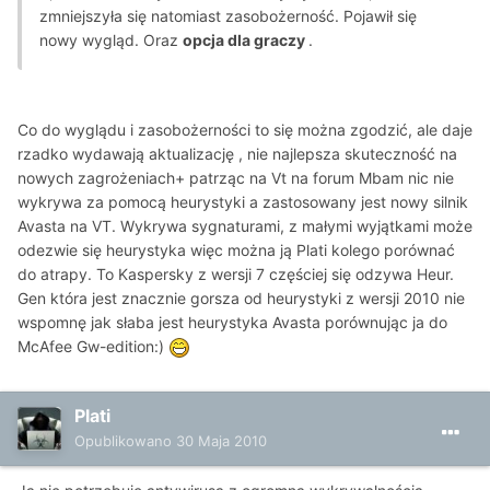
zmniejszyła się natomiast zasobożerność. Pojawił się
nowy wygląd. Oraz
opcja dla graczy
.
Co do wyglądu i zasobożerności to się można zgodzić, ale daje
rzadko wydawają aktualizację , nie najlepsza skuteczność na
nowych zagrożeniach+ patrząc na Vt na forum Mbam nic nie
wykrywa za pomocą heurystyki a zastosowany jest nowy silnik
Avasta na VT. Wykrywa sygnaturami, z małymi wyjątkami może
odezwie się heurystyka więc można ją Plati kolego porównać
do atrapy. To Kaspersky z wersji 7 częściej się odzywa Heur.
Gen która jest znacznie gorsza od heurystyki z wersji 2010 nie
wspomnę jak słaba jest heurystyka Avasta porównując ja do
McAfee Gw-edition:)
Plati
Opublikowano
30 Maja 2010