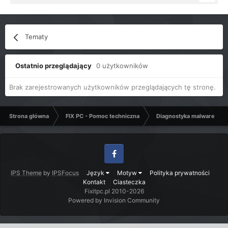
Tematy
Ostatnio przeglądający
0 użytkowników
Brak zarejestrowanych użytkowników przeglądających tę stronę.
Strona główna
FIX PC - Pomoc techniczna
Diagnostyka malware - C
Facebook
IPS Theme
by
IPSFocus
Język
Motyw
Polityka prywatności
Kontakt
Ciasteczka
Fixitpc.pl 2010-2026
Powered by Invision Community