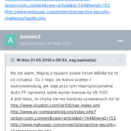
option=com_content&view=article&id=144&Itemid=152
http://www.matousec.com/projects/proactive-security-
challenge/results.php
Anonim2
Opublikowano
31 Maja 2010
W dniu 31.05.2010 o 08:53, asg napisał(a):
No nie wiem. Więcej o njusach powie forum MBAM niż to
co cytujesz. Co z tego, że Ikarus szaleje z
wykrywalnością, jak daje przy tym nieproporcjonalnie
dużo FP (sprawdź sobie wyniki Ikarusa na VB 100)
A jeśli testy, to chyba nie ma bardziej uznawanych niż te:
http://www.virusbtn.com/vb100/rap-index.xml
http://www.av-comparatives.org/index.php?
option=com_content&view=article&id=144&Itemid=152
http://www.matousec.com/projects/proactive-security-
challenge/results.php