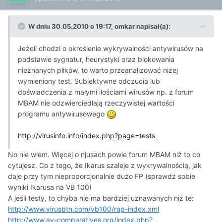
W dniu 30.05.2010 o 19:17, omkar napisał(a):
Jeżeli chodzi o określenie wykrywalności antywirusów na
podstawie sygnatur, heurystyki oraz blokowania
nieznanych plików, to warto przeanalizować niżej
wymieniony test. Subiektywne odczucia lub
doświadczenia z małymi ilościami wirusów np. z forum
MBAM nie odzwierciedlają rzeczywistej wartości
programu antywirusowego
http://virusinfo.info/index.php?page=tests
No nie wiem. Więcej o njusach powie forum MBAM niż to co
cytujesz. Co z tego, że Ikarus szaleje z wykrywalnością, jak
daje przy tym nieproporcjonalnie dużo FP (sprawdź sobie
wyniki Ikarusa na VB 100)
A jeśli testy, to chyba nie ma bardziej uznawanych niż te:
http://www.virusbtn.com/vb100/rap-index.xml
http://www.av-comparatives.org/index.php?