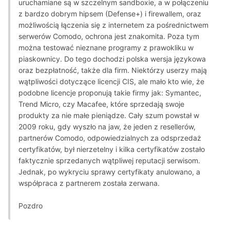
uruchamiane są w szczelnym sandboxie, a w połączeniu
z bardzo dobrym hipsem (Defense+) i firewallem, oraz
możliwością łączenia się z internetem za pośrednictwem
serwerów Comodo, ochrona jest znakomita. Poza tym
można testować nieznane programy z prawokliku w
piaskownicy. Do tego dochodzi polska wersja językowa
oraz bezpłatność, także dla firm. Niektórzy userzy mają
wątpliwości dotyczące licencji CIS, ale mało kto wie, że
podobne licencje proponują takie firmy jak: Symantec,
Trend Micro, czy Macafee, które sprzedają swoje
produkty za nie małe pieniądze. Cały szum powstał w
2009 roku, gdy wyszło na jaw, że jeden z resellerów,
partnerów Comodo, odpowiedzialnych za odsprzedaż
certyfikatów, był nierzetelny i kilka certyfikatów zostało
faktycznie sprzedanych wątpliwej reputacji serwisom.
Jednak, po wykryciu sprawy certyfikaty anulowano, a
współpraca z partnerem została zerwana.
Pozdro