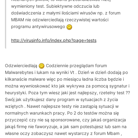
wymieniony test. Subiektywne odczucia lub
doświadczenia z małymi ilościami wirusów np. z forum
MBAM nie odzwierciedlają rzeczywistej wartości
programu antywirusowego
http://virusinfo.info/index.php?page=tests
Odzwierciedlają
Codziennie przeglądam forum
Malwarebytes i lukam na wyniki Vt . Dzień w dzień dodają po
kilkanaście malware więc po miesiącu ładna liczba będzie i
można wywnioskować kto jak wykrywa za pomocą sygnatur i
heurystyki. Poza tym wiesz jaki jest najlepszy, rzetelny test ??
Swój jak użytkujesz dany program w sytuacjach z życia
wziętych . Nawet najlepsze testy nie zastąpią sytuacji w
normalnych warunkach pracy. Po 2 do testów można się
przyczepić czy nie są sponsorowane, czy jakaś organizacja
jakąś firmę nie faworyzuje, a jak sam potestujesz lub sam na
własne oczy zobaczysz nawet wystarczy z forum Mbam ,