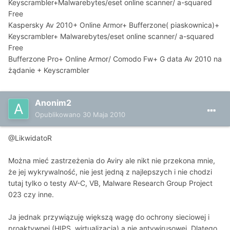
Keyscrambler+Malwarebytes/eset online scanner/ a-squared
Free
Kaspersky Av 2010+ Online Armor+ Bufferzone( piaskownica)+
Keyscrambler+ Malwarebytes/eset online scanner/ a-squared
Free
Bufferzone Pro+ Online Armor/ Comodo Fw+ G data Av 2010 na
żądanie + Keyscrambler
Anonim2
Opublikowano
30 Maja 2010
@LikwidatoR
Można mieć zastrzeżenia do Aviry ale nikt nie przekona mnie,
że jej wykrywalność, nie jest jedną z najlepszych i nie chodzi
tutaj tylko o testy AV-C, VB, Malware Research Group Project
023 czy inne.
Ja jednak przywiązuję większą wagę do ochrony sieciowej i
proaktywnej (HIPS, wirtualizacja) a nie antywirusowej. Dlatego