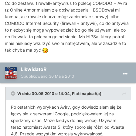
Co do zestawu firewall+antywirus to polecę COMODO + Avira
(z Online Armor miałem złe doświadczenia - BSODował mi
kompa, ale równie dobrze mógł zaciemniać sprawę), albo
COMODO Internet Security (firewall + antywir), co do antywira
to niezbyt się mogę wypowiedzieć bo go nie używam, ale co
do firewalla to polecam go od siebie. Ma HIPSa, który potrafi
mnie niekiedy wkurzyć swoim natręctwem, ale w zasadzie to
tak chyba ma być
LikwidatoR
Opublikowano
30 Maja 2010
W dniu 30.05.2010 o 14:04, Plati napisał(a):
Po ostatnich wybrykach Aviry, gdy dowiedziałem się że
łączy się z serwerami Google, podziękowałem jej za
spędzony czas. Może kiedyś do niej wrócę. Używam
teraz natomiast Avasta 5, który sporo się różni od Avasta
4,8. Przede wszystkim wzrosła wykrywalność,