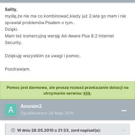
Sality
,
myślę,że nie ma co kombinować,kiedy już 2.lata go mam i nie
sprawiał problemów.Pisałem o tym..
Dzięki.
Mam też komercyjną wersję Ad-Aware Plus 8.2 Internet
Security.
Dziękuję wszystkim za uwagi i pomoc.
Pozdrawiam.
Pomoc jest darmowa, ale proszę rozważ przekazanie dotacji na
utrzymanie serwisu:
klik
.
Anonim2
Opublikowano
29 Maja 2010
W dniu 28.05.2010 o 21:33, zord napisał(a):