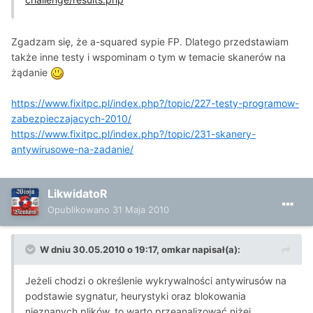
Zgadzam się, że a-squared sypie FP. Dlatego przedstawiam
także inne testy i wspominam o tym w temacie skanerów na
żądanie
https://www.fixitpc.pl/index.php?/topic/227-testy-programow-
zabezpieczajacych-2010/
https://www.fixitpc.pl/index.php?/topic/231-skanery-
antywirusowe-na-zadanie/
LikwidatoR
Opublikowano
31 Maja 2010
W dniu 30.05.2010 o 19:17, omkar napisał(a):
Jeżeli chodzi o określenie wykrywalności antywirusów na
podstawie sygnatur, heurystyki oraz blokowania
nieznanych plików, to warto przeanalizować niżej