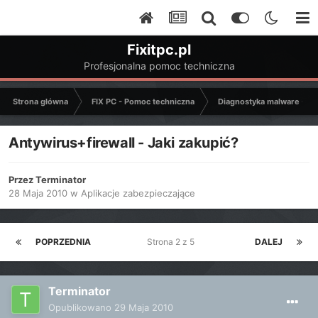
Fixitpc.pl
Profesjonalna pomoc techniczna
Strona główna
FIX PC - Pomoc techniczna
Diagnostyka malware - C
Antywirus+firewall - Jaki zakupić?
Przez
Terminator
28 Maja 2010
w
Aplikacje zabezpieczające
POPRZEDNIA
Strona 2 z 5
DALEJ
Terminator
Opublikowano
29 Maja 2010