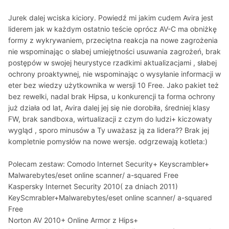
Jurek dalej wciska kiciory. Powiedź mi jakim cudem Avira jest
liderem jak w każdym ostatnio teście oprócz AV-C ma obniżkę
formy z wykrywaniem, przeciętna reakcja na nowe zagrożenia
nie wspominając o słabej umiejętności usuwania zagrożeń, brak
postępów w swojej heurystyce rzadkimi aktualizacjami , słabej
ochrony proaktywnej, nie wspominając o wysyłanie informacji w
eter bez wiedzy użytkownika w wersji 10 Free. Jako pakiet też
bez rewelki, nadal brak Hipsa, u konkurencji ta forma ochrony
już działa od lat, Avira dalej jej się nie dorobiła, średniej klasy
FW, brak sandboxa, wirtualizacji z czym do ludzi+ kiczowaty
wygląd , sporo minusów a Ty uważasz ją za lidera?? Brak jej
kompletnie pomysłów na nowe wersje. odgrzewają kotleta:)
Polecam zestaw: Comodo Internet Security+ Keyscrambler+
Malwarebytes/eset online scanner/ a-squared Free
Kaspersky Internet Security 2010( za dniach 2011)
KeyScmrabler+Malwarebytes/eset online scanner/ a-squared
Free
Norton AV 2010+ Online Armor z Hips+