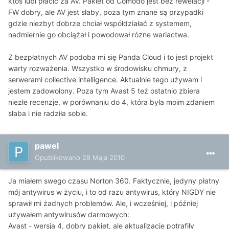
ktoś lubi płacić za AV. Pakiet od Comodo jest bez rewelacji -
FW dobry, ale AV jest słaby, poza tym znane są przypadki
gdzie niezbyt dobrze chciał współdziałać z systemem,
nadmiernie go obciążał i powodował rózne wariactwa.
Z bezpłatnych AV podoba mi się Panda Cloud i to jest projekt
warty rozważenia. Wszystko w środowisku chmury, z
serwerami collective intelligence. Aktualnie tego używam i
jestem zadowolony. Poza tym Avast 5 też ostatnio zbiera
niezłe recenzje, w porównaniu do 4, która była moim zdaniem
słaba i nie radziła sobie.
pawel
Opublikowano
28 Maja 2010
Ja miałem swego czasu Norton 360. Faktycznie, jedyny płatny
mój antywirus w życiu, i to od razu antywirus, który NIGDY nie
sprawił mi żadnych problemów. Ale, i wcześniej, i później
używałem antywirusów darmowych:
Avast - wersja 4, dobry pakiet, ale aktualizacje potrafiły