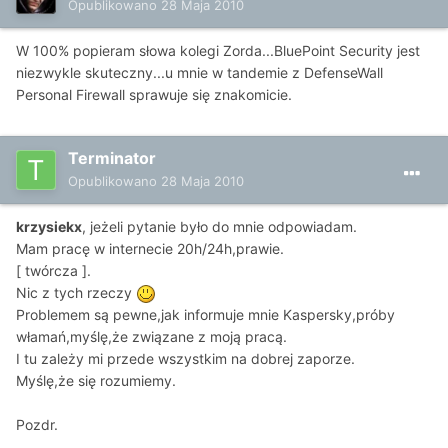
Opublikowano
28 Maja 2010
W 100% popieram słowa kolegi Zorda...BluePoint Security jest
niezwykle skuteczny...u mnie w tandemie z DefenseWall
Personal Firewall sprawuje się znakomicie.
Terminator
Opublikowano
28 Maja 2010
krzysiekx
, jeżeli pytanie było do mnie odpowiadam.
Mam pracę w internecie 20h/24h,prawie.
[ twórcza ].
Nic z tych rzeczy
Problemem są pewne,jak informuje mnie Kaspersky,próby
włamań,myślę,że związane z moją pracą.
I tu zależy mi przede wszystkim na dobrej zaporze.
Myślę,że się rozumiemy.
Pozdr.