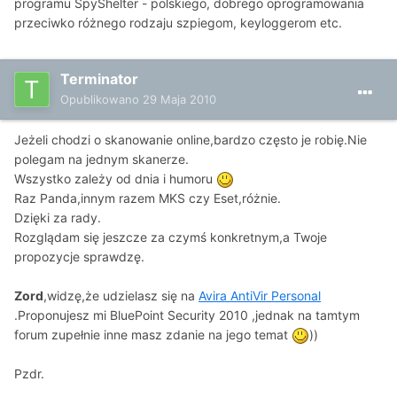
programu SpyShelter - polskiego, dobrego oprogramowania
przeciwko różnego rodzaju szpiegom, keyloggerom etc.
Terminator
Opublikowano
29 Maja 2010
Jeżeli chodzi o skanowanie online,bardzo często je robię.Nie
polegam na jednym skanerze.
Wszystko zależy od dnia i humoru
Raz Panda,innym razem MKS czy Eset,różnie.
Dzięki za rady.
Rozglądam się jeszcze za czymś konkretnym,a Twoje
propozycje sprawdzę.
Zord
,widzę,że udzielasz się na
Avira AntiVir Personal
.Proponujesz mi BluePoint Security 2010 ,jednak na tamtym
forum zupełnie inne masz zdanie na jego temat
))
Pzdr.