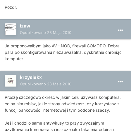
Pozdr.
izaw
Opublikowano
28 Maja 2010
Ja proponowałbym jako AV - NOD, firewall COMODO. Dobra
para po skonfigurowaniu niezauważalna, dyskretnie chroniąc
komputer.
krzysiekx
Opublikowano
28 Maja 2010
Proszę szczegówo okreść w jakim celu używasz komputera,
co na nim robisz, jakie strony odwiedzasz, czy korzystasz z
funkcji bankowości internetowej i tym podobne rzeczy.
Jeśli chodzi o same antywirusy to przy zwyczajnym
użytkowaniu kompuera są jeszcze jako taką miarodajną i