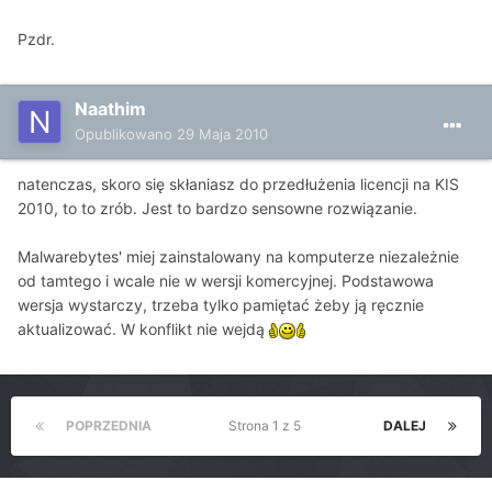
Pzdr.
Naathim
Opublikowano
29 Maja 2010
natenczas, skoro się skłaniasz do przedłużenia licencji na KIS
2010, to to zrób. Jest to bardzo sensowne rozwiązanie.
Malwarebytes' miej zainstalowany na komputerze niezależnie
od tamtego i wcale nie w wersji komercyjnej. Podstawowa
wersja wystarczy, trzeba tylko pamiętać żeby ją ręcznie
aktualizować. W konflikt nie wejdą
POPRZEDNIA
Strona 1 z 5
DALEJ