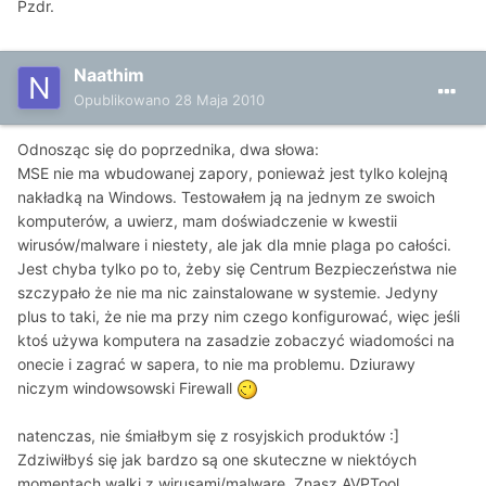
Pzdr.
Naathim
Opublikowano
28 Maja 2010
Odnosząc się do poprzednika, dwa słowa:
MSE nie ma wbudowanej zapory, ponieważ jest tylko kolejną
nakładką na Windows. Testowałem ją na jednym ze swoich
komputerów, a uwierz, mam doświadczenie w kwestii
wirusów/malware i niestety, ale jak dla mnie plaga po całości.
Jest chyba tylko po to, żeby się Centrum Bezpieczeństwa nie
szczypało że nie ma nic zainstalowane w systemie. Jedyny
plus to taki, że nie ma przy nim czego konfigurować, więc jeśli
ktoś używa komputera na zasadzie zobaczyć wiadomości na
onecie i zagrać w sapera, to nie ma problemu. Dziurawy
niczym windowsowski Firewall
natenczas, nie śmiałbym się z rosyjskich produktów :]
Zdziwiłbyś się jak bardzo są one skuteczne w niektóych
momentach walki z wirusami/malware. Znasz AVPTool