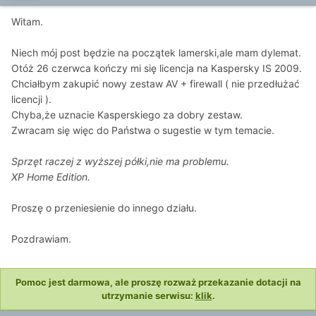
Witam.
Niech mój post będzie na początek lamerski,ale mam dylemat.
Otóż 26 czerwca kończy mi się licencja na Kaspersky IS 2009.
Chciałbym zakupić nowy zestaw AV + firewall ( nie przedłużać
licencji ).
Chyba,że uznacie Kasperskiego za dobry zestaw.
Zwracam się więc do Państwa o sugestie w tym temacie.
Sprzęt raczej z wyższej półki,nie ma problemu.
XP Home Edition.
Proszę o przeniesienie do innego działu.
Pozdrawiam.
Pomoc jest darmowa, ale proszę rozważ przekazanie dotacji na
utrzymanie serwisu:
klik
.