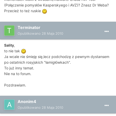
(Połączenie pomysłów Kasperskyego i AVZ)? Znasz Dr Weba?
Przecież to też ruskie
Terminator
Opublikowano
28 Maja 2010
Sality
,
to nie tak
Ja wcale nie śmieję się,lecz podchodzę z pewnym dystansem
po ostatnich rosyjskich "łamigłówkach".
To już inny temat.
Nie na to forum.
Pozdrawiam.
Anonim4
Opublikowano
28 Maja 2010