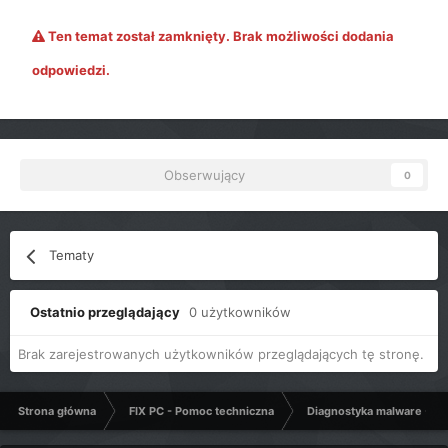
Ten temat został zamknięty. Brak możliwości dodania
odpowiedzi.
Obserwujący
0
Tematy
Ostatnio przeglądający
0 użytkowników
Brak zarejestrowanych użytkowników przeglądających tę stronę.
Strona główna
FIX PC - Pomoc techniczna
Diagnostyka malware - C