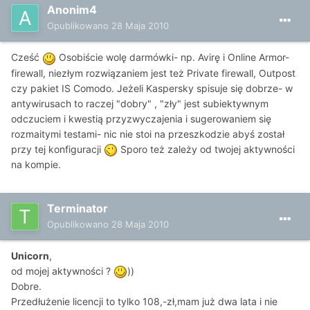
Anonim4
Opublikowano
28 Maja 2010
Cześć
Osobiście wolę darmówki- np. Avirę i Online Armor-
firewall, niezłym rozwiązaniem jest też Private firewall, Outpost
czy pakiet IS Comodo. Jeżeli Kaspersky spisuje się dobrze- w
antywirusach to raczej "dobry" , "zły" jest subiektywnym
odczuciem i kwestią przyzwyczajenia i sugerowaniem się
rozmaitymi testami- nic nie stoi na przeszkodzie abyś został
przy tej konfiguracji
Sporo też zależy od twojej aktywności
na kompie.
Terminator
Opublikowano
28 Maja 2010
Unicorn
,
od mojej aktywności ?
))
Dobre.
Przedłużenie licencji to tylko 108,-zł,mam już dwa lata i nie