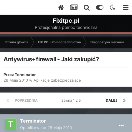
Fixitpc.pl
Profesjonalna pomoc techniczna
Strona główna
FIX PC - Pomoc techniczna
Diagnostyka malware - C
Antywirus+firewall - Jaki zakupić?
Przez
Terminator
28 Maja 2010
w
Aplikacje zabezpieczające
POPRZEDNIA
Strona 1 z 5
DALEJ
Terminator
Opublikowano
28 Maja 2010