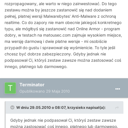
rozpropagowany, ale warto w niego zainwestować. Do tego
zestawu można by jeszcze zastanowić się nad dodaniem
pełnej, płatnej wersji Malwarebytes' Anti-Malware z ochroną
realtime. Co do zapory nie mam obecnie jakiegoś konkretnego
typu, ale mógłbyś się zastanowić nad Online Armor - program
dobry, w testach na matousec.com zajmuje wysokiem miejsce,
ma wersję darmową i dwie płatne wersje - mi osobiście
przypadł do gustu i sprawował się wyśmienicie. To tyle jeśli
chcesz być dobrze zabezpieczony. Gdyby jednak nie
podpasował Ci, któryś zestaw zawsze można zastosować coś
innego, płatnego lub darmowego.
Terminator
Opublikowano
29 Maja 2010
W dniu 29.05.2010 o 08:07, krzysiekx napisał(a):
Gdyby jednak nie podpasował Ci, któryś zestaw zawsze
można zastosować coś innego, płatnego lub darmowego.