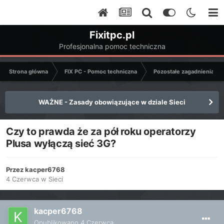
Fixitpc.pl
Profesjonalna pomoc techniczna
Strona główna
FIX PC - Pomoc techniczna
Pozostałe zagadnienia k
WAŻNE - Zasady obowiązujące w dziale Sieci
Czy to prawda że za pół roku operatorzy
Plusa wyłączą sieć 3G?
Przez
kacper6768
4 Czerwca
w
Sieci
kacper6768
Opublikowano
4 Czerwca