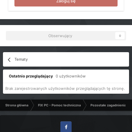
Zaloguj się
Obserwujący
0
Tematy
Ostatnio przeglądający
0 użytkowników
Brak zarejestrowanych użytkowników przeglądających tę stronę.
Strona główna
FIX PC - Pomoc techniczna
Pozostałe zagadnienia k