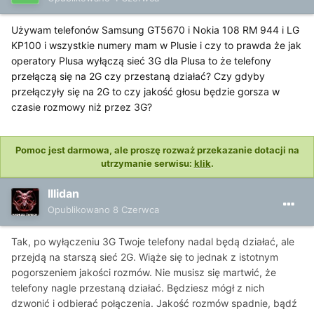
Używam telefonów Samsung GT5670 i Nokia 108 RM 944 i LG
KP100 i wszystkie numery mam w Plusie i czy to prawda że jak
operatory Plusa wyłączą sieć 3G dla Plusa to że telefony
przełączą się na 2G czy przestaną działać? Czy gdyby
przełączyły się na 2G to czy jakość głosu będzie gorsza w
czasie rozmowy niż przez 3G?
Pomoc jest darmowa, ale proszę rozważ przekazanie dotacji na
utrzymanie serwisu:
klik
.
Illidan
Opublikowano
8 Czerwca
Tak, po wyłączeniu 3G Twoje telefony nadal będą działać, ale
przejdą na starszą sieć 2G. Wiąże się to jednak z istotnym
pogorszeniem jakości rozmów. Nie musisz się martwić, że
telefony nagle przestaną działać. Będziesz mógł z nich
dzwonić i odbierać połączenia. Jakość rozmów spadnie, bądź