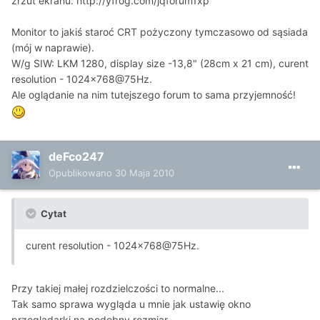
zrzut ekranu:
http://yfrog.com/jqforum1xp
Monitor to jakiś staroć CRT pożyczony tymczasowo od sąsiada
(mój w naprawie).
W/g SIW: LKM 1280, display size -13,8" (28cm x 21 cm), curent
resolution - 1024x768@75Hz.
Ale oglądanie na nim tutejszego forum to sama przyjemność!
deFco247
Opublikowano
30 Maja 2010
Cytat
curent resolution - 1024x768@75Hz.
Przy takiej małej rozdzielczości to normalne...
Tak samo sprawa wygląda u mnie jak ustawię okno
przeglądarki na podobny rozmiar.