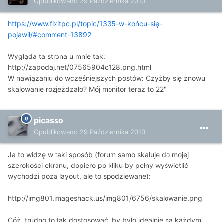
Opublikowano
29 Października 2010
https://www.fixitpc.pl/topic/1335-w-końcu-się-
pojawił/#comment-13892
Wygląda ta strona u mnie tak:
http://zapodaj.net/07565904c128.png.html
W nawiązaniu do wcześniejszych postów: Czyżby się znowu
skalowanie rozjeżdzało? Mój monitor teraz to 22".
picasso
Opublikowano
29 Października 2010
Ja to widzę w taki sposób (forum samo skaluje do mojej
szerokości ekranu, dopiero po kliku by pełny wyświetlić
wychodzi poza layout, ale to spodziewane):
http://img801.imageshack.us/img801/6756/skalowanie.png
Cóż, trudno to tak dostosować, by było idealnie na każdym