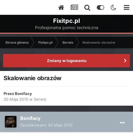
Fixitpc.pl
Profesjonalna pomoc techniczna
Strona główna
Fixitpc.pl
Serwis
Skalowanie obrazów
Zmiany w logowaniu
Skalowanie obrazów
Przez
Bonifacy
30 Maja 2010
w
Serwis
Bonifacy
Opublikowano
30 Maja 2010