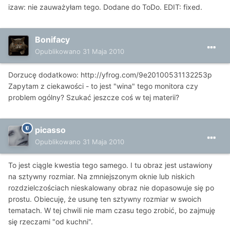
izaw: nie zauważyłam tego. Dodane do ToDo. EDIT: fixed.
Bonifacy
Opublikowano
31 Maja 2010
Dorzucę dodatkowo:
http://yfrog.com/9e20100531132253p
Zapytam z ciekawości - to jest "wina" tego monitora czy
problem ogólny? Szukać jeszcze coś w tej materii?
picasso
Opublikowano
31 Maja 2010
To jest ciągle kwestia tego samego. I tu obraz jest ustawiony
na sztywny rozmiar. Na zmniejszonym oknie lub niskich
rozdzielczościach nieskalowany obraz nie dopasowuje się po
prostu. Obiecuję, że usunę ten sztywny rozmiar w swoich
tematach. W tej chwili nie mam czasu tego zrobić, bo zajmuję
się rzeczami "od kuchni".