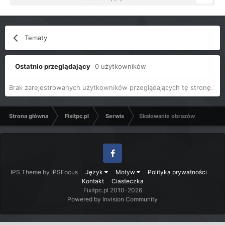
Tematy
Ostatnio przeglądający
0 użytkowników
Brak zarejestrowanych użytkowników przeglądających tę stronę.
Strona główna
Fixitpc.pl
Serwis
Skalowanie obrazów
Facebook
IPS Theme
by
IPSFocus
Język
Motyw
Polityka prywatności
Kontakt
Ciasteczka
Fixitpc.pl 2010-2026
Powered by Invision Community