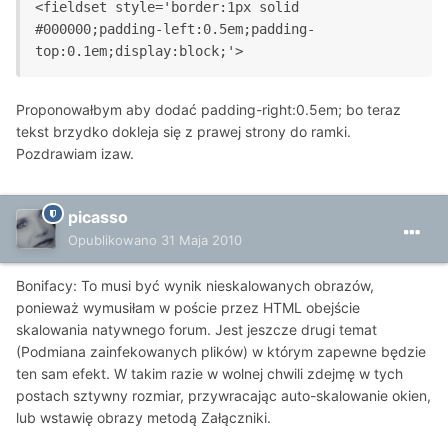
<fieldset style='border:1px solid 
#000000;padding-left:0.5em;padding-
top:0.1em;display:block;'>
Proponowałbym aby dodać padding-right:0.5em; bo teraz
tekst brzydko dokleja się z prawej strony do ramki.
Pozdrawiam izaw.
picasso
Opublikowano
31 Maja 2010
Bonifacy: To musi być wynik nieskalowanych obrazów,
ponieważ wymusiłam w poście przez HTML obejście
skalowania natywnego forum. Jest jeszcze drugi temat
(Podmiana zainfekowanych plików) w którym zapewne będzie
ten sam efekt. W takim razie w wolnej chwili zdejmę w tych
postach sztywny rozmiar, przywracając auto-skalowanie okien,
lub wstawię obrazy metodą Załączniki.