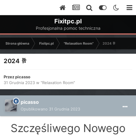
Fixitpc.pl
Profesjonalna pomoc techniczna
Strona główna
Fixitpc.pl
"Relaxation Room"
2024 ​🥂
2024 ​🥂
Przez
picasso
31 Grudnia 2023
w
"Relaxation Room"
picasso
Opublikowano
31 Grudnia 2023
Szczęśliwego Nowego