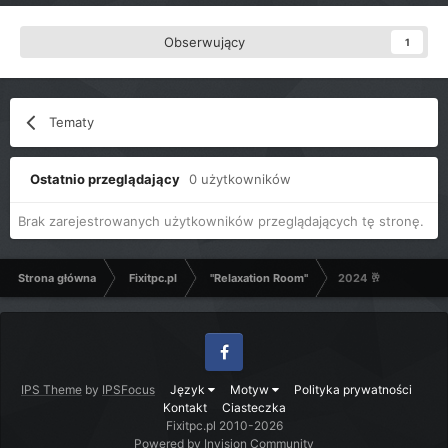
Obserwujący
1
Tematy
Ostatnio przeglądający
0 użytkowników
Brak zarejestrowanych użytkowników przeglądających tę stronę.
Strona główna
Fixitpc.pl
"Relaxation Room"
2024 ​🥂
Facebook
IPS Theme
by
IPSFocus
Język
Motyw
Polityka prywatności
Kontakt
Ciasteczka
Fixitpc.pl 2010-2026
Powered by Invision Community