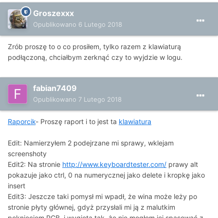
Groszexxx
Opublikowano
6 Lutego 2018
Zrób proszę to o co prosiłem, tylko razem z klawiaturą
podłączoną, chciałbym zerknąć czy to wyjdzie w logu.
fabian7409
Opublikowano
7 Lutego 2018
Raporcik
- Proszę raport i to jest ta
klawiatura
Edit: Namierzyłem 2 podejrzane mi sprawy, wklejam
screenshoty
Edit2: Na stronie
http://www.keyboardtester.com/
prawy alt
pokazuje jako ctrl, 0 na numerycznej jako delete i kropkę jako
insert
Edit3: Jeszcze taki pomysł mi wpadł, że wina może leży po
stronie płyty głównej, gdyż przysłali mi ją z malutkim
pęknięciem PCB, i wygiętą tak, że nie mogłem jej spasować z