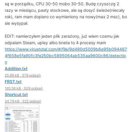
są w porządku, CPU 30-50 mobo 30-50. Budę czyszczę 2
razy w miesiącu, pasty stockowe, ale są dosyć świeże(niecały
rok), ram mam dopiero co wymieniony na nowy(max 2 msc), bo
sie wysypał.
EDIT: namierzyłem jeden plik zarażony, już wiem czemu jak
odpalam Steam, uplay albo bneta to 4 procesy mam
https://www.virustotal.com/#/file/9d480d5009b6e95b094467
4f658e5fa90fc3fe250bc5895064ab535aa9600c86/detectio
n
Addition.txt
25.68 kB
·
379 pobrań
FRST.txt
165.56 kB
·
309 pobrań
Shortcut.txt
24.79 kB
·
322 pobrań