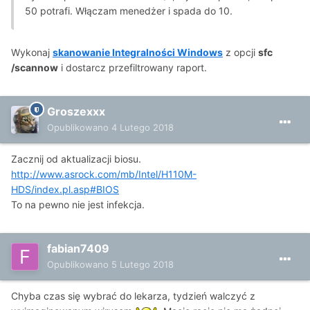
50 potrafi. Włączam menedżer i spada do 10.
Wykonaj
skanowanie Integralności Windows
z opcji
sfc
/scannow
i dostarcz przefiltrowany raport.
Groszexxx
Opublikowano
4 Lutego 2018
Zacznij od aktualizacji biosu.
http://www.asrock.com/mb/Intel/H110M-
HDS/index.pl.asp#BIOS
To na pewno nie jest infekcja.
fabian7409
Opublikowano
5 Lutego 2018
Chyba czas się wybrać do lekarza, tydzień walczyć z