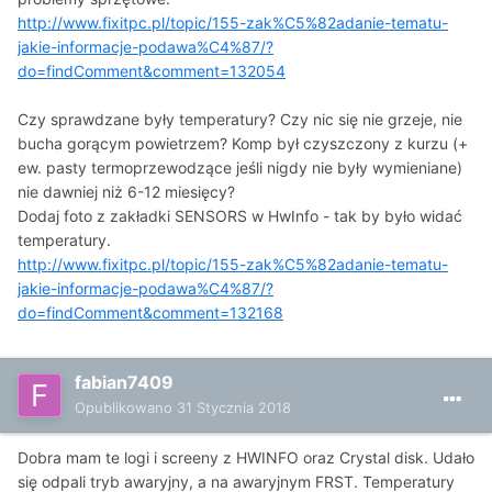
http://www.fixitpc.pl/topic/155-zak%C5%82adanie-tematu-
jakie-informacje-podawa%C4%87/?
do=findComment&comment=132054
Czy sprawdzane były temperatury? Czy nic się nie grzeje, nie
bucha gorącym powietrzem? Komp był czyszczony z kurzu (+
ew. pasty termoprzewodzące jeśli nigdy nie były wymieniane)
nie dawniej niż 6-12 miesięcy?
Dodaj foto z zakładki SENSORS w HwInfo - tak by było widać
temperatury.
http://www.fixitpc.pl/topic/155-zak%C5%82adanie-tematu-
jakie-informacje-podawa%C4%87/?
do=findComment&comment=132168
fabian7409
Opublikowano
31 Stycznia 2018
Dobra mam te logi i screeny z HWINFO oraz Crystal disk. Udało
się odpali tryb awaryjny, a na awaryjnym FRST. Temperatury