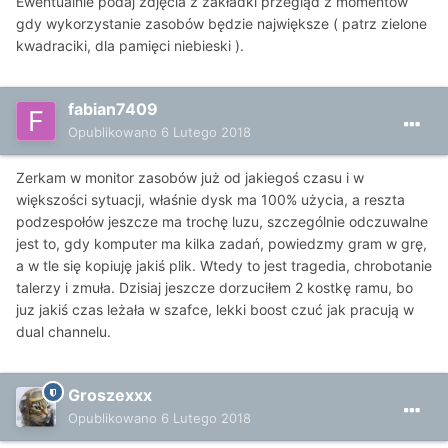
Ewentualnie podaj zdjęcia z zakładki przegląd z momentów
gdy wykorzystanie zasobów będzie największe ( patrz zielone
kwadraciki, dla pamięci niebieski ).
fabian7409
Opublikowano
6 Lutego 2018
Zerkam w monitor zasobów już od jakiegoś czasu i w
większości sytuacji, właśnie dysk ma 100% użycia, a reszta
podzespołów jeszcze ma trochę luzu, szczególnie odczuwalne
jest to, gdy komputer ma kilka zadań, powiedzmy gram w grę,
a w tle się kopiuję jakiś plik. Wtedy to jest tragedia, chrobotanie
talerzy i zmuła. Dzisiaj jeszcze dorzuciłem 2 kostkę ramu, bo
juz jakiś czas leżała w szafce, lekki boost czuć jak pracują w
dual channelu.
Groszexxx
Opublikowano
6 Lutego 2018