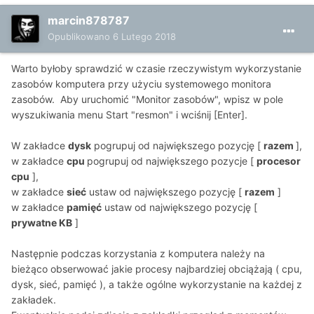
marcin878787
Opublikowano
6 Lutego 2018
Warto byłoby sprawdzić w czasie rzeczywistym wykorzystanie
zasobów komputera przy użyciu systemowego monitora
zasobów. Aby uruchomić "Monitor zasobów", wpisz w pole
wyszukiwania menu Start "resmon" i wciśnij [Enter].
W zakładce
dysk
pogrupuj od największego pozycję [
razem
],
w zakładce
cpu
pogrupuj od największego pozycje [
procesor
cpu
],
w zakładce
sieć
ustaw od największego pozycję [
razem
]
w zakładce
pamięć
ustaw od największego pozycję [
prywatne KB
]
Następnie podczas korzystania z komputera należy na
bieżąco obserwować jakie procesy najbardziej obciążają ( cpu,
dysk, sieć, pamięć ), a także ogólne wykorzystanie na każdej z
zakładek.