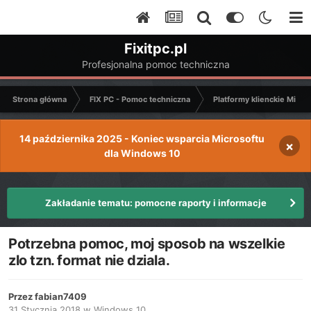
Fixitpc.pl
Profesjonalna pomoc techniczna
Strona główna
FIX PC - Pomoc techniczna
Platformy klienckie Micro
14 października 2025 - Koniec wsparcia Microsoftu
×
dla Windows 10
Zakładanie tematu: pomocne raporty i informacje
Potrzebna pomoc, moj sposob na wszelkie
zlo tzn. format nie dziala.
Przez
fabian7409
31 Stycznia 2018
w
Windows 10