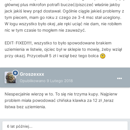
głównej plus mikrofon potrafi buczeć/piszczeć właśnie jakby
jack jakiś lewy prąd dostawał. Ogólnie ciągle jakieś problemy z
tym piecem, mam go roku z czego ze 3-4 msc stał uceglony.
W logu wszystko było okej ,ale ręki uciąć nie dam, nie robiłem
nic w tym czasie to mogłem nie zauważyć.
EDIT: FIXED!!!!, wszystko to było spowodowane brakiem
uziemienia w listwie, ojciec był w sklepie to mowię, żeby wziął
przy okazj. Przycebulił 5 zł i wziął bez tego bolca
Groszexxx
Opublikowano
9 Lutego 2018
Niespecjalnie wierzę w to. To się nie trzyma kupy. Najpierw
problem miała powodować chińska klawka za 12 zł ,teraz
listwa bez uziemienia.
6 lat później...