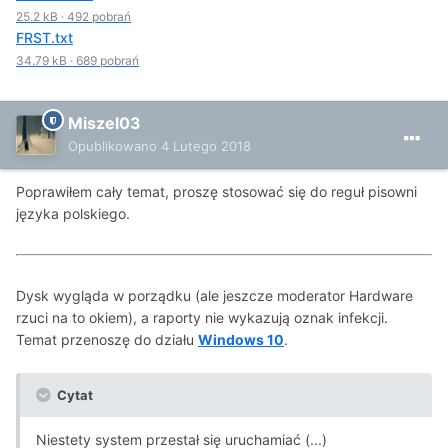
25.2 kB
·
492 pobrań
FRST.txt
34.79 kB
·
689 pobrań
Miszel03
Opublikowano
4 Lutego 2018
Poprawiłem cały temat, proszę stosować się do reguł pisowni
języka polskiego.
Dysk wygląda w porządku (ale jeszcze moderator Hardware
rzuci na to okiem), a raporty nie wykazują oznak infekcji.
Temat przenoszę do działu
Windows 10
.
Cytat
Niestety system przestał się uruchamiać (...)