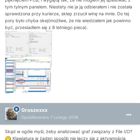
tym tylnym panelem. Niestety nie ja ją odbierałem i nie została
sprawdzona przy kurierze, sklep zrzucił winę na mnie. Do tej
pory było chyba okej(możliwe, że nie wiedziałem jak powinno
być, przesiadłem się z 8 letniego pieca).
Groszexxx
Opublikowano
7 Lutego 2018
Skąd w ogóle myśl, żeby analizować graf związany z File I/O?
Klawiatura w żaden sposób nie łączy się z aktywnością