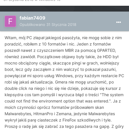
fabian7409
Opublikowano
31 Stycznia 2018
Witam, mój PC złapał jakiegoś pasożyta, nie mogę sobie z nim
poradzić, robiłem z 10 formatów i nic. Jeden z formatów
poszedł nawet z czyszczeniem MBR za pomocą GPARTED,
również zawiódł. Początkowe objawy były takie, że HDD był
mocno obciążony ciągle, skaczące pingi w grach, wolniejszy
boot, lecz gdy zacząłem z nim walczyć to pokazał pazurki,
powyłączał mi sporo usług Windows, przy każdym restarcie PC
robi się jakaś aktualizacja. Gmera nie mogę uruchomić, po
double click na niego i nic się nie dzieje, pokazuje się kursor z
klepsydra cos tam pomyśli i wyrzuca błąd o treści "The system
could not find the environment option that was entered.". Ja z
moich czynności oprócz formatów próbowałem skan
Malwarebytes, HitmanPro i Zemana, jedynie Malwarebytes
wykrył jakiś parę ciasteczek z FireFox szkodliwych i tyle.
Proszę o radę jak się zabrać za tego pasażera na gapę. Z góry