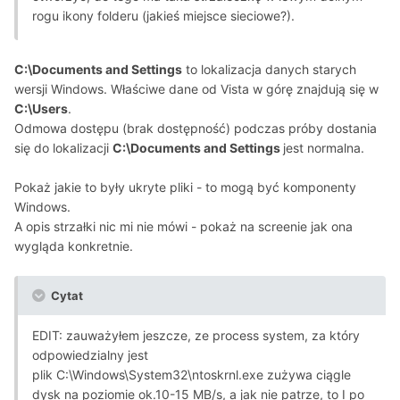
rogu ikony folderu (jakieś miejsce sieciowe?).
C:\Documents and Settings
to lokalizacja danych starych
wersji Windows. Właściwe dane od Vista w górę znajdują się w
C:\Users
.
Odmowa dostępu (brak dostępność) podczas próby dostania
się do lokalizacji
C:\Documents and Settings
jest normalna.
Pokaż jakie to były ukryte pliki - to mogą być komponenty
Windows.
A opis strzałki nic mi nie mówi - pokaż na screenie jak ona
wygląda konkretnie.
Cytat
EDIT: zauważyłem jeszcze, ze process system, za który
odpowiedzialny jest
plik C:\Windows\System32\ntoskrnl.exe zużywa ciągle
dysk na poziomie ok.10-15 MB/s, a jak nie patrze, to I po