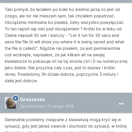
Taki pomysł, że leciałem po kolei bo średnio jarzę co jest od
czego, ale nic nie mieszam sam, tak chciałem popatrzeć.
Obciążenie minimalne bo pisałeś, żeby wszystko powyłączać.
To ten raport się robi pod obciążeniem ? Krótki bo w linku od
Ciebie napisali 30 sek i starczy - "Let it run for 30 secs and
save the file (it will show you where it is being saved and what
the file is called)". Nigdzie nie pisałem, ze jest permanentnie
coś wciśnięte, napisałem, że jak klikam alt na swojej
klawiaturze to pokazuje mi na tej stronie ctrl i 0 na numerycznej
jako delete. Nie przycina cały czas, jest to losowy i krótki
okres. Powiedzmy 3h działa dobrze, poprzycina 3 minuty i
dalej jest dobrze.
Groszexxx
Opublikowano
7 Lutego 2018
Generalnie problemy związane z klawiaturą mogą kryć się w
sytuacji, gdy jest jakieś zwarcie i dochodzi do sytuacji. w której