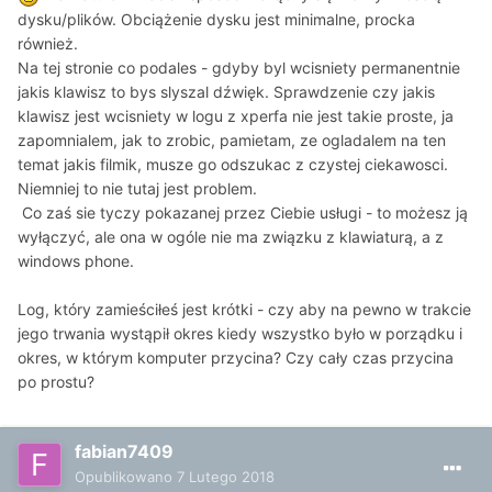
dysku/plików. Obciążenie dysku jest minimalne, procka
również.
Na tej stronie co podales - gdyby byl wcisniety permanentnie
jakis klawisz to bys slyszal dźwięk. Sprawdzenie czy jakis
klawisz jest wcisniety w logu z xperfa nie jest takie proste, ja
zapomnialem, jak to zrobic, pamietam, ze ogladalem na ten
temat jakis filmik, musze go odszukac z czystej ciekawosci.
Niemniej to nie tutaj jest problem.
Co zaś sie tyczy pokazanej przez Ciebie usługi - to możesz ją
wyłączyć, ale ona w ogóle nie ma związku z klawiaturą, a z
windows phone.
Log, który zamieściłeś jest krótki - czy aby na pewno w trakcie
jego trwania wystąpił okres kiedy wszystko było w porządku i
okres, w którym komputer przycina? Czy cały czas przycina
po prostu?
fabian7409
Opublikowano
7 Lutego 2018