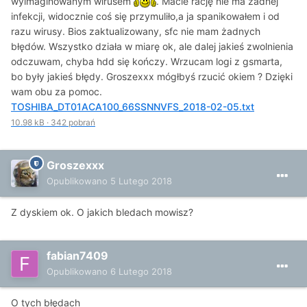
wyimaginowanym wirusem
. Macie rację nie ma żadnej
infekcji, widocznie coś się przymuliło,a ja spanikowałem i od
razu wirusy. Bios zaktualizowany, sfc nie mam żadnych
błędów. Wszystko działa w miarę ok, ale dalej jakieś zwolnienia
odczuwam, chyba hdd się kończy. Wrzucam logi z gsmarta,
bo były jakieś błędy. Groszexxx mógłbyś rzucić okiem ? Dzięki
wam obu za pomoc.
TOSHIBA_DT01ACA100_66SSNNVFS_2018-02-05.txt
10.98 kB
·
342 pobrań
Groszexxx
Opublikowano
5 Lutego 2018
Z dyskiem ok. O jakich bledach mowisz?
fabian7409
Opublikowano
6 Lutego 2018
O tych błędach