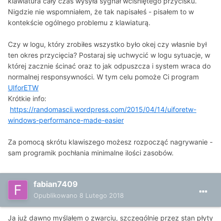
klawiatura cały czas wysyła sygnał wciśniętego przycisku.
Nigdzie nie wspomniałem, że tak napisałeś - pisałem to w
kontekście ogólnego problemu z klawiaturą.
Czy w logu, który zrobiłes wszystko było okej czy własnie był
ten okres przycięcia? Postaraj się uchwycić w logu sytuacje, w
której zacznie ścinać oraz to jak odpuszcza i system wraca do
normalnej responsywności. W tym celu pomoże Ci program
UIforETW
Krótkie info:
https://randomascii.wordpress.com/2015/04/14/uiforetw-
windows-performance-made-easier
Za pomocą skrótu klawiszego możesz rozpocząć nagrywanie -
sam programik pochłania minimalne ilości zasobów.
fabian7409
Opublikowano
8 Lutego 2018
Ja już dawno myślałem o zwarciu, szczególnie przez stan płyty