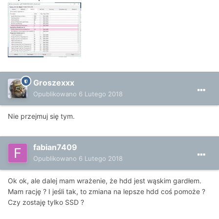
Groszexxx
Opublikowano
6 Lutego 2018
Nie przejmuj się tym.
fabian7409
Opublikowano
6 Lutego 2018
Ok ok, ale dalej mam wrażenie, że hdd jest wąskim gardłem.
Mam rację ? I jeśli tak, to zmiana na lepsze hdd coś pomoże ?
Czy zostaję tylko SSD ?