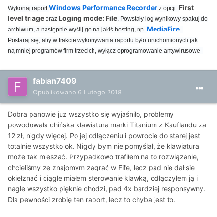
Windows Performance Recorder
First
Wykonaj raport
z opcji:
level triage
Loging mode: File
oraz
. Powstały log wynikowy spakuj do
MediaFire
archiwum, a następnie wyślij go na jakiś hosting, np.
.
Postaraj się, aby w trakcie wykonywania raportu było uruchomionych jak
najmniej programów firm trzecich, wyłącz oprogramowanie antywirusowe.
fabian7409
Opublikowano
6 Lutego 2018
Dobra panowie juz wszystko się wyjaśniło, problemy
powodowała chińska klawiatura marki Titanium z Kauflandu za
12 zł, nigdy więcej. Po jej odłączeniu i powrocie do starej jest
totalnie wszystko ok. Nigdy bym nie pomyślał, że klawiatura
może tak mieszać. Przypadkowo trafiłem na to rozwiązanie,
chcieliśmy ze znajomym zagrać w Fife, lecz pad nie dał sie
okiełznać i ciągle miałem sterowanie klawką, odłączyłem ją i
nagle wszystko pięknie chodzi, pad 4x bardziej responsywny.
Dla pewności zrobię ten raport, lecz to chyba jest to.