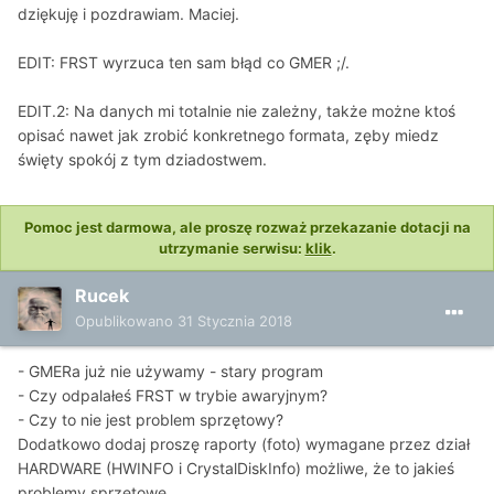
dziękuję i pozdrawiam. Maciej.
EDIT: FRST wyrzuca ten sam błąd co GMER ;/.
EDIT.2: Na danych mi totalnie nie zależny, także możne ktoś
opisać nawet jak zrobić konkretnego formata, zęby miedz
święty spokój z tym dziadostwem.
Pomoc jest darmowa, ale proszę rozważ przekazanie dotacji na
utrzymanie serwisu:
klik
.
Rucek
Opublikowano
31 Stycznia 2018
- GMERa już nie używamy - stary program
- Czy odpalałeś FRST w trybie awaryjnym?
- Czy to nie jest problem sprzętowy?
Dodatkowo dodaj proszę raporty (foto) wymagane przez dział
HARDWARE (HWINFO i CrystalDiskInfo) możliwe, że to jakieś
problemy sprzętowe.