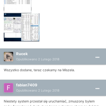
Rucek
Opublikowano
2 Lutego 2018
Wszystko dodane, teraz czekamy na Miszela.
fabian7409
Opublikowano
2 Lutego 2018
Niestety system przestał się uruchamiać, zmuszony bylem