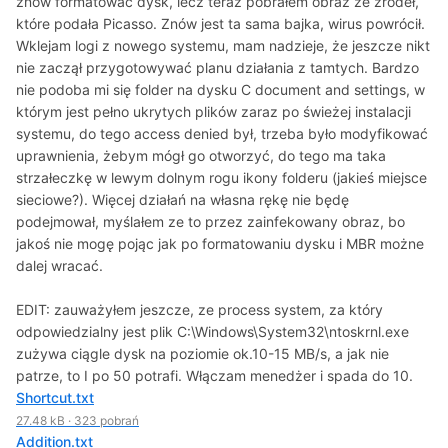
znów formatować dysk, lecz teraz pobrałem obraz ze źródeł,
które podała Picasso. Znów jest ta sama bajka, wirus powrócił.
Wklejam logi z nowego systemu, mam nadzieje, że jeszcze nikt
nie zaczął przygotowywać planu działania z tamtych. Bardzo
nie podoba mi się folder na dysku C document and settings, w
którym jest pełno ukrytych plików zaraz po świeżej instalacji
systemu, do tego access denied był, trzeba było modyfikować
uprawnienia, żebym mógł go otworzyć, do tego ma taka
strzałeczkę w lewym dolnym rogu ikony folderu (jakieś miejsce
sieciowe?). Więcej działań na własna rękę nie będę
podejmował, myślałem ze to przez zainfekowany obraz, bo
jakoś nie mogę pojąc jak po formatowaniu dysku i MBR możne
dalej wracać.
EDIT: zauważyłem jeszcze, ze process system, za który
odpowiedzialny jest plik C:\Windows\System32\ntoskrnl.exe
zużywa ciągle dysk na poziomie ok.10-15 MB/s, a jak nie
patrze, to I po 50 potrafi. Włączam menedżer i spada do 10.
Shortcut.txt
27.48 kB
·
323 pobrań
Addition.txt