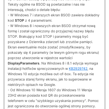
Teksty ogólne na BSOD są powtarzalne i nas nie
interesują, chodzi o detale błędu:
- W Windows 7 i starszych ekran BSOD zawiera dokładny
kod
STOP
z 4 parametrami.
- W Windows 8 i nowszych ekran BSOD otrzymał nową
formę i został ograniczony do przyjaznej nazwy błędu
STOP. Brakujący kod STOP i parametry mogą być
pozyskane z Dziennika zdarzeń lub zrzutów pamięci.
Ekran ewentualnie może zostać zmodyfikowany, by
pokazały się 4 parametry (w lewym górnym rogu ekranu)
poprzez utworzenie w rejestrze wartości
DisplayParameters
. Na Windows 8 i 8.1 edycja wymaga
instalacji hotfixów sprecyzowanych w
KB2929742
, na
Windows 10 edycja możliwa out-of-box. Ta edycja nie
przywraca starej formy ekranu, jak to sugerowane w
niektórych opisach na Google.
- Od Windows 10 Wersja 1607 do Windows 11 Wersja
23H2 ekran posiada kod QR do przeskanowania
telefonem w celu "szybkiego uzyskania pomocy". Pomoc
jest ograniczona do otworzenia ogólnej strony pomocy.