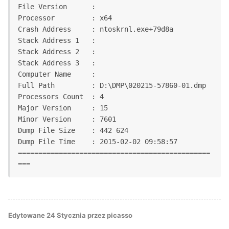
File Version      :

Processor         : x64

Crash Address     : ntoskrnl.exe+79d8a

Stack Address 1   :

Stack Address 2   :

Stack Address 3   :

Computer Name     :

Full Path         : D:\DMP\020215-57860-01.dmp

Processors Count  : 4

Major Version     : 15

Minor Version     : 7601

Dump File Size    : 442 624

Dump File Time    : 2015-02-02 09:58:57

===============================================
Edytowane
24 Stycznia
przez picasso