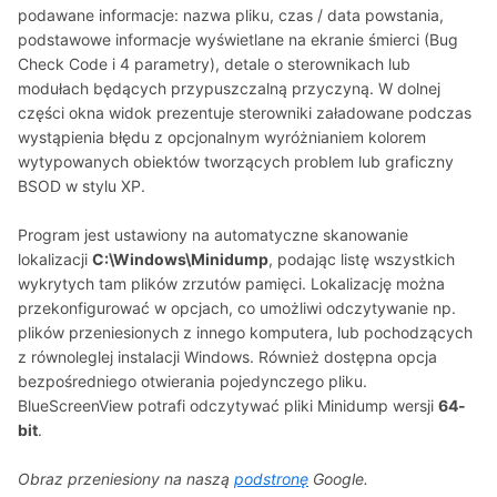
podawane informacje: nazwa pliku, czas / data powstania,
podstawowe informacje wyświetlane na ekranie śmierci (Bug
Check Code i 4 parametry), detale o sterownikach lub
modułach będących przypuszczalną przyczyną. W dolnej
części okna widok prezentuje sterowniki załadowane podczas
wystąpienia błędu z opcjonalnym wyróżnianiem kolorem
wytypowanych obiektów tworzących problem lub graficzny
BSOD w stylu XP.
Program jest ustawiony na automatyczne skanowanie
lokalizacji
C:\Windows\Minidump
, podając listę wszystkich
wykrytych tam plików zrzutów pamięci. Lokalizację można
przekonfigurować w opcjach, co umożliwi odczytywanie np.
plików przeniesionych z innego komputera, lub pochodzących
z równoleglej instalacji Windows. Również dostępna opcja
bezpośredniego otwierania pojedynczego pliku.
BlueScreenView potrafi odczytywać pliki Minidump wersji
64-
bit
.
Obraz przeniesiony na naszą
podstronę
Google.