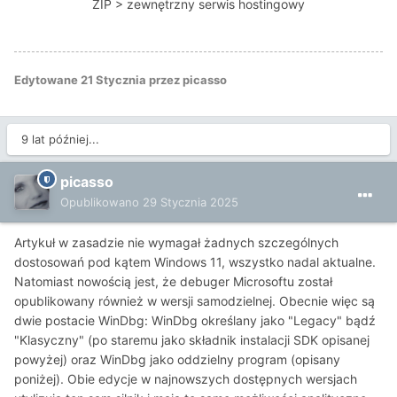
ZIP > zewnętrzny serwis hostingowy
Edytowane
21 Stycznia
przez picasso
9 lat później...
picasso
Opublikowano
29 Stycznia 2025
Artykuł w zasadzie nie wymagał żadnych szczególnych
dostosowań pod kątem Windows 11, wszystko nadal aktualne.
Natomiast nowością jest, że debuger Microsoftu został
opublikowany również w wersji samodzielnej. Obecnie więc są
dwie postacie WinDbg: WinDbg określany jako "Legacy" bądź
"Klasyczny" (po staremu jako składnik instalacji SDK opisanej
powyżej) oraz WinDbg jako oddzielny program (opisany
poniżej). Obie edycje w najnowszych dostępnych wersjach