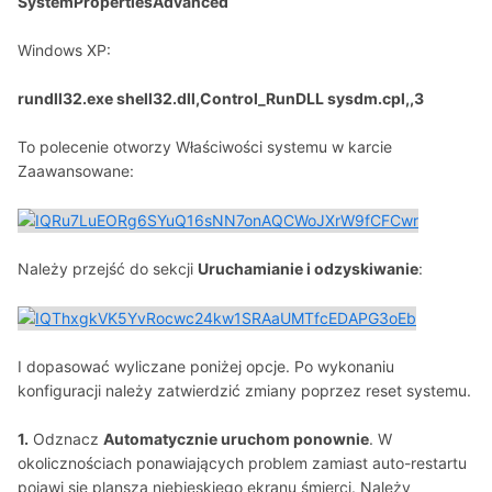
SystemPropertiesAdvanced
Windows XP:
rundll32.exe shell32.dll,Control_RunDLL sysdm.cpl,,3
To polecenie otworzy Właściwości systemu w karcie
Zaawansowane:
Należy przejść do sekcji
Uruchamianie i odzyskiwanie
:
I dopasować wyliczane poniżej opcje. Po wykonaniu
konfiguracji należy zatwierdzić zmiany poprzez reset systemu.
1.
Odznacz
Automatycznie uruchom ponownie
. W
okolicznościach ponawiających problem zamiast auto-restartu
pojawi się plansza niebieskiego ekranu śmierci. Należy