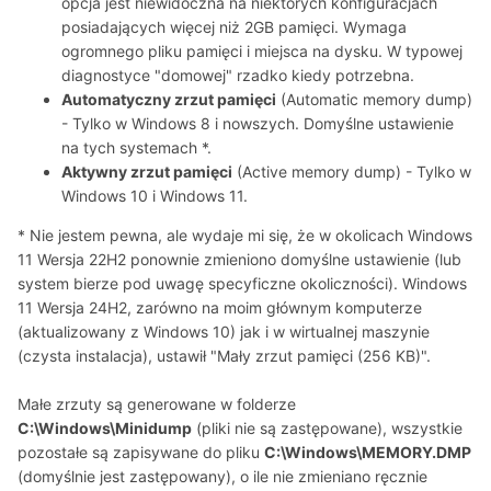
opcja jest niewidoczna na niektórych konfiguracjach
posiadających więcej niż 2GB pamięci. Wymaga
ogromnego pliku pamięci i miejsca na dysku. W typowej
diagnostyce "domowej" rzadko kiedy potrzebna.
Automatyczny zrzut pamięci
(Automatic memory dump)
- Tylko w Windows 8 i nowszych. Domyślne ustawienie
na tych systemach *.
Aktywny zrzut pamięci
(Active memory dump) - Tylko w
Windows 10 i Windows 11.
* Nie jestem pewna, ale wydaje mi się, że w okolicach Windows
11 Wersja 22H2 ponownie zmieniono domyślne ustawienie (lub
system bierze pod uwagę specyficzne okoliczności). Windows
11 Wersja 24H2, zarówno na moim głównym komputerze
(aktualizowany z Windows 10) jak i w wirtualnej maszynie
(czysta instalacja), ustawił "Mały zrzut pamięci (256 KB)".
Małe zrzuty są generowane w folderze
C:\Windows\Minidump
(pliki nie są zastępowane), wszystkie
pozostałe są zapisywane do pliku
C:\Windows\MEMORY.DMP
(domyślnie jest zastępowany), o ile nie zmieniano ręcznie