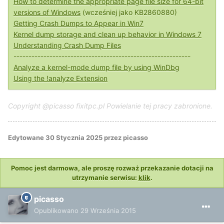
How to determine the appropriate page file size for 64-bit
versions of Windows
(wcześniej jako KB2860880)
Getting Crash Dumps to Appear in Win7
Kernel dump storage and clean up behavior in Windows 7
Understanding Crash Dump Files
-----------------------------------------------------------
Analyze a kernel-mode dump file by using WinDbg
Using the !analyze Extension
Copyright @picasso fixitpc.pl Powielanie tej pracy zabronione.
Edytowane
30 Stycznia 2025
przez picasso
Pomoc jest darmowa, ale proszę rozważ przekazanie dotacji na
utrzymanie serwisu:
klik
.
picasso
Opublikowano
29 Września 2015