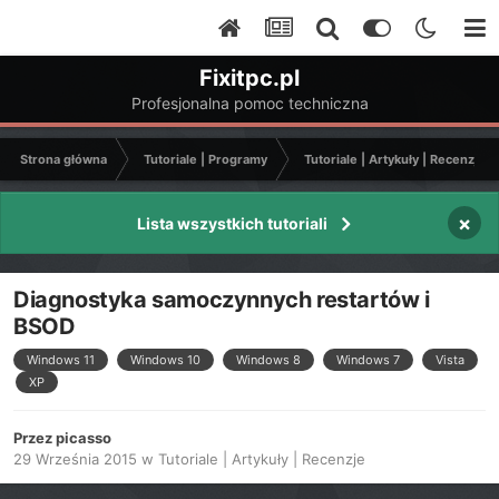
Fixitpc.pl
Profesjonalna pomoc techniczna
Strona główna
Tutoriale | Programy
Tutoriale | Artykuły | Recenzje
×
Lista wszystkich tutoriali
Diagnostyka samoczynnych restartów i
BSOD
Windows 11
Windows 10
Windows 8
Windows 7
Vista
XP
Przez
picasso
29 Września 2015
w
Tutoriale | Artykuły | Recenzje