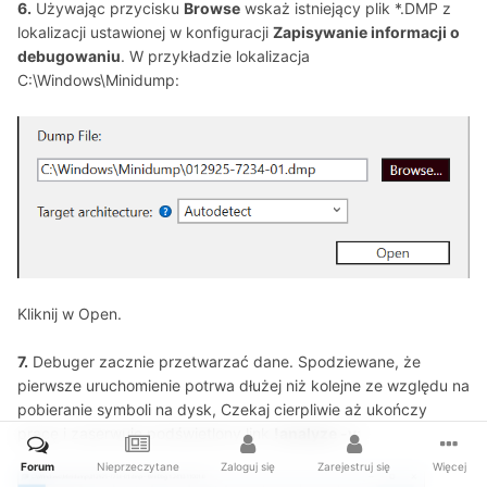
6.
Używając przycisku
Browse
wskaż istniejący plik *.DMP z
lokalizacji ustawionej w konfiguracji
Zapisywanie informacji o
debugowaniu
. W przykładzie lokalizacja
C:\Windows\Minidump:
Kliknij w Open.
7.
Debuger zacznie przetwarzać dane. Spodziewane, że
pierwsze uruchomienie potrwa dłużej niż kolejne ze względu na
pobieranie symboli na dysk, Czekaj cierpliwie aż ukończy
pracę i zaserwuje podświetlony link
!analyze -v
:
Forum
Nieprzeczytane
Zaloguj się
Zarejestruj się
Więcej