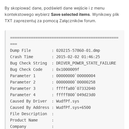
By skopiować dane, podświetl dane wejście i z menu
kontekstowego wybierz
Save selected items
. Wynikowy plik
TXT zaprezentuj za pomocą Załączników forum.
===============================================
===

Dump File         : 020215-57860-01.dmp

Crash Time        : 2015-02-02 01:46:25

Bug Check String  : DRIVER_POWER_STATE_FAILURE

Bug Check Code    : 0x1000009f

Parameter 1       : 00000000`00000004

Parameter 2       : 00000000`00000258

Parameter 3       : fffffa80`07332040

Parameter 4       : fffff800`049d23d0

Caused By Driver  : WudfPf.sys

Caused By Address : WudfPf.sys+6500

File Description  :

Product Name      :

Company           :
