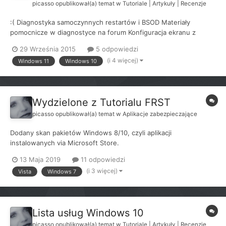
picasso
opublikował(a) temat w
Tutoriale | Artykuły | Recenzje
:( Diagnostyka samoczynnych restartów i BSOD Materiały
pomocnicze w diagnostyce na forum Konfiguracja ekranu z
błędem i zrzutów pamięci *.DMP Debug zrzutów pamięci *.DMP
29 Września 2015
5 odpowiedzi
BlueScreenView (dla niezaawansowanych) WinDbg jako składnik
(i 4 więcej)
Windows 11
Windows 10
Windows SDK (Windows 7 d...
Wydzielone z Tutorialu FRST
picasso
opublikował(a) temat w
Aplikacje zabezpieczające
Dodany skan pakietów Windows 8/10, czyli aplikacji
instalowanych via Microsoft Store.
13 Maja 2019
11 odpowiedzi
(i 3 więcej)
Vista
Windows 7
Lista usług Windows 10
picasso
opublikował(a) temat w
Tutoriale | Artykuły | Recenzje