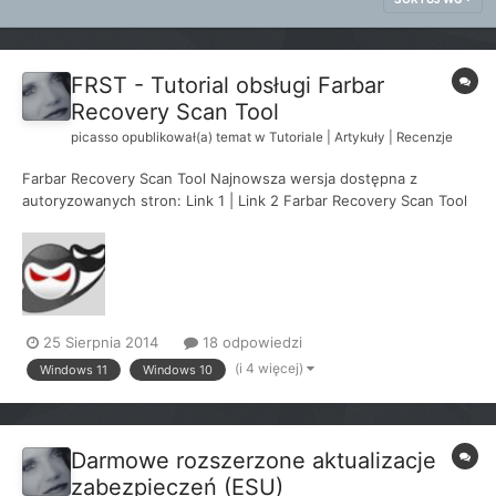
FRST - Tutorial obsługi Farbar
Recovery Scan Tool
picasso
opublikował(a) temat w
Tutoriale | Artykuły | Recenzje
Farbar Recovery Scan Tool Najnowsza wersja dostępna z
autoryzowanych stron: Link 1 | Link 2 Farbar Recovery Scan Tool
(FRST) jest narzędziem diagnostycznym posiadającym zdolność
wykonania przygotowanych skryptów na zainfekowanych przez
malware komputerach. Narzędz...
25 Sierpnia 2014
18 odpowiedzi
(i 4 więcej)
Windows 11
Windows 10
Darmowe rozszerzone aktualizacje
zabezpieczeń (ESU)