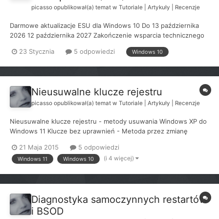
picasso
opublikował(a) temat w
Tutoriale | Artykuły | Recenzje
Darmowe aktualizacje ESU dla Windows 10 Do 13 października
2026 12 października 2027 Zakończenie wsparcia technicznego
dla Windows 10 przypada na 14 października 2025. Wyjątkiem
23 Stycznia
5 odpowiedzi
Windows 10
jest tu wbudowany Microsoft Defender, który ma obiecane
aktualizacje definicji do października 2028. Spis...
Nieusuwalne klucze rejestru
picasso
opublikował(a) temat w
Tutoriale | Artykuły | Recenzje
Nieusuwalne klucze rejestru - metody usuwania Windows XP do
Windows 11 Klucze bez uprawnień - Metoda przez zmianę
uprawnień kluczy Klucze bez uprawnień - Metoda przez
21 Maja 2015
5 odpowiedzi
zastartowanie regedit z uprawnieniem konta SYSTEM lub
(i 4 więcej)
Windows 11
Windows 10
TrustedInstaller Klucze zablokowane znakami null Klucze z us...
Diagnostyka samoczynnych restartów
i BSOD