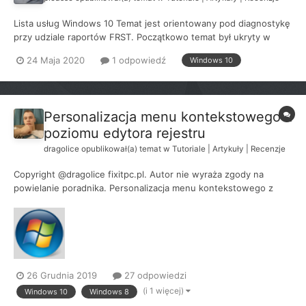
Lista usług Windows 10 Temat jest orientowany pod diagnostykę
przy udziale raportów FRST. Początkowo temat był ukryty w
Moderatorni, ale stwierdziłam że może być pomocny szerszej
24 Maja 2020
1 odpowiedź
Windows 10
publiczności, bo obserwuję jakieś bardzo dziwne "diagnozy".
Dodatkowo, dane uwzględniają nowsze edycje Windows 10 ni...
Personalizacja menu kontekstowego z
poziomu edytora rejestru
dragolice
opublikował(a) temat w
Tutoriale | Artykuły | Recenzje
Copyright @dragolice fixitpc.pl. Autor nie wyraża zgody na
powielanie poradnika. Personalizacja menu kontekstowego z
poziomu edytora rejestru Windows 7 Windows 10...
26 Grudnia 2019
27 odpowiedzi
(i 1 więcej)
Windows 10
Windows 8