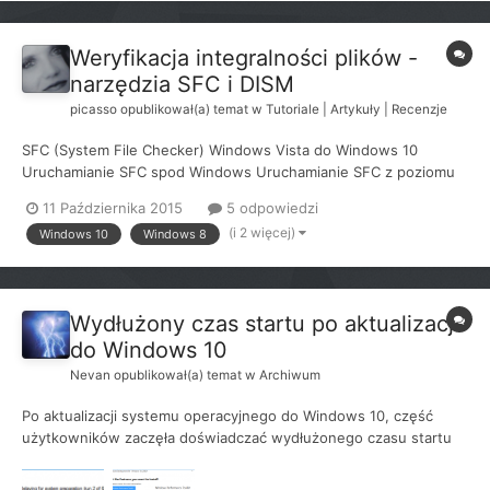
Weryfikacja integralności plików -
narzędzia SFC i DISM
picasso
opublikował(a) temat w
Tutoriale | Artykuły | Recenzje
SFC (System File Checker) Windows Vista do Windows 10
Uruchamianie SFC spod Windows Uruchamianie SFC z poziomu
WinRE SFCFix - Automatyzacja napraw Aneks - Artykuły
11 Października 2015
5 odpowiedzi
Microsoftu Ochrona zasobów systemu Windows / Windows
(i 2 więcej)
Windows 10
Windows 8
Resource Protection (WRP) - Technologia zastępująca arch...
Wydłużony czas startu po aktualizacji
do Windows 10
Nevan
opublikował(a) temat w
Archiwum
Po aktualizacji systemu operacyjnego do Windows 10, część
użytkowników zaczęła doświadczać wydłużonego czasu startu
systemu, głównie z powodu niezoptymalizowanych ustawień.
Rozwiązanie problemu UWAGA: Proszę nie stosować tej metody