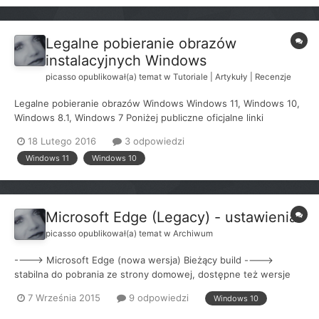
Legalne pobieranie obrazów
instalacyjnych Windows
picasso
opublikował(a) temat w
Tutoriale | Artykuły | Recenzje
Legalne pobieranie obrazów Windows Windows 11, Windows 10,
Windows 8.1, Windows 7 Poniżej publiczne oficjalne linki
pobierania obrazów ISO, z wykluczeniem mechanizmów
18 Lutego 2016
3 odpowiedzi
wymagający logowania i subskrypcji (np. MSDN) i wersji typu
Windows 11
Windows 10
Enterprise / Education. Oryginalny niemodyfikowany obraz...
Microsoft Edge (Legacy) - ustawienia
picasso
opublikował(a) temat w
Archiwum
----> Microsoft Edge (nowa wersja) Bieżący build ---->
stabilna do pobrania ze strony domowej, dostępne też wersje
testowe Silnik renderujący: Chromium Microsoft Edge (stara
7 Września 2015
9 odpowiedzi
Windows 10
wersja) Poprzedni build: 44.18362.449.0 ----> składnik
November 201...