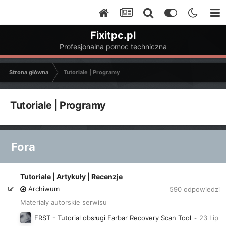
Fixitpc.pl
Profesjonalna pomoc techniczna
Strona główna
Tutoriale | Programy
Tutoriale | Programy
Fora
Tutoriale | Artykuły | Recenzje
Archiwum
590
odpowiedzi
Materiały autorskie serwisu
FRST - Tutorial obsługi Farbar Recovery Scan Tool