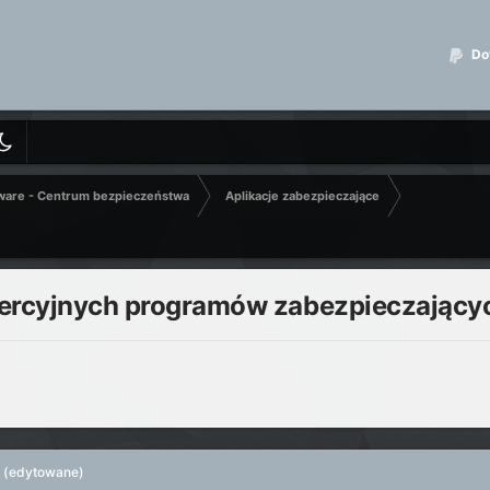
Dot
ware - Centrum bezpieczeństwa
Aplikacje zabezpieczające
mercyjnych programów zabezpieczający
(edytowane)