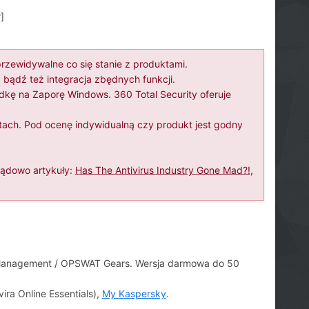
]
rzewidywalne co się stanie z produktami.
 bądź też integracja zbędnych funkcji.
adkę na Zaporę Windows. 360 Total Security oferuje
ach. Pod ocenę indywidualną czy produkt jest godny
lądowo artykuły:
Has The Antivirus Industry Gone Mad?!
,
 Management / OPSWAT Gears. Wersja darmowa do 50
ira Online Essentials),
My Kaspersky
.