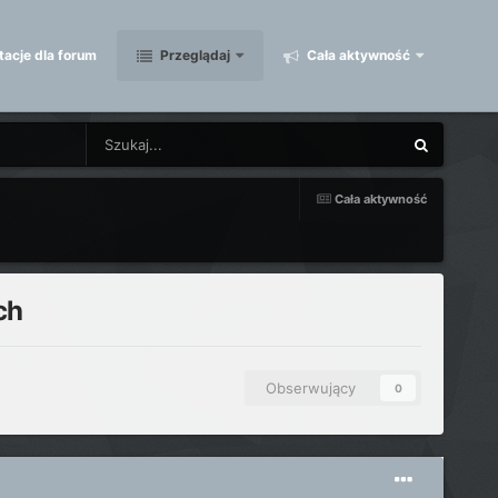
acje dla forum
Przeglądaj
Cała aktywność
Cała aktywność
ch
Obserwujący
0