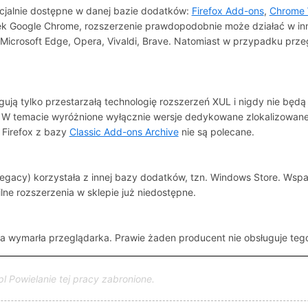
cjalnie dostępne w danej bazie dodatków:
Firefox Add-ons
,
Chrome 
czek Google Chrome, rozszerzenie prawdopodobnie może działać w i
Microsoft Edge, Opera, Vivaldi, Brave. Natomiast w przypadku prze
ugują tylko przestarzałą technologię rozszerzeń XUL i nigdy nie będ
. W temacie wyróżnione wyłącznie wersje dedykowane zlokalizowa
 Firefox z bazy
Classic Add-ons Archive
nie są polecane.
Legacy) korzystała z innej bazy dodatków, tzn.
Windows Store
. Wspa
lne rozszerzenia w sklepie już niedostępne.
ejna wymarła przeglądarka. Prawie żaden producent nie obsługuje teg
pl Powielanie tej pracy zabronione.