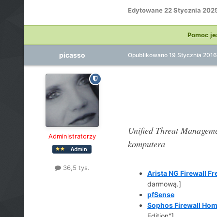
Edytowane
22 Stycznia 202
Pomoc je
picasso
Opublikowano
19 Stycznia 2016
Unified Threat Manageme
Administratorzy
komputera
36,5 tys.
Arista NG Firewall Fr
darmową.]
pfSense
Sophos Firewall Hom
Edition"]