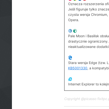
Oznacza rozszerzenia ofi
Jeśli figuruje tylko zna
czysta wersja Chromium, 
Opera.
Pale Moon i Basilisk obsł
drastycznie ograniczony
nieaktualizowane dodatki
Stara wersja Edge (tzw. 
KB5001330
, a kompatybi
Internet Explorer to kol
Copyright @picasso fixitpc.