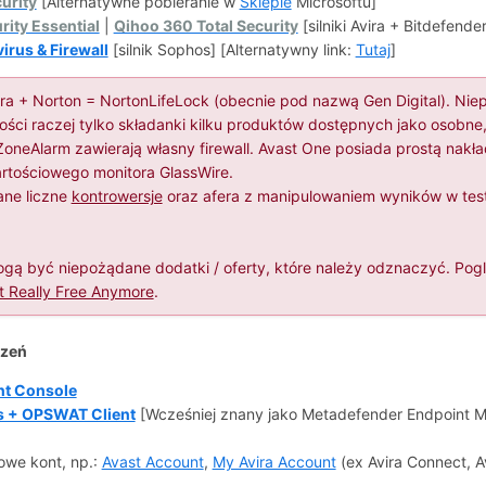
urity
[Alternatywne pobieranie w
Sklepie
Microsoftu]
rity Essential
|
Qihoo 360 Total Security
[silniki Avira + Bitdefender
irus & Firewall
[silnik Sophos] [Alternatywny link:
Tutaj
]
ra + Norton = NortonLifeLock (obecnie pod nazwą Gen Digital). Niep
zości raczej tylko składanki kilku produktów dostępnych jako osobne,
ZoneAlarm zawierają własny firewall. Avast One posiada prostą nakł
rtościowego monitora GlassWire.
ane liczne
kontrowersje
oraz afera z manipulowaniem wyników w test
ogą być niepożądane dodatki / oferty, które należy odznaczyć. Pog
't Really Free Anymore
.
dzeń
t Console
 + OPSWAT Client
[Wcześniej znany jako Metadefender Endpoint
owe kont, np.:
Avast Account
,
My Avira Account
(ex Avira Connect, Av