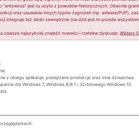
owo "antywirus" jest tu użyte z powodów historycznych. Obecnie gran
 funkcji oraz usuwanie innych typów zagrożeń (np. adware/PUP), za
ji integruje też silniki zewnętrzne (na dziś jest to przede wszystkim 
 zawsze najszybciej znaleźć nowości i rzetelne dyskusje:
Wilders S
e
nie
ne z obiegu aplikacje, podejrzane produkcje oraz inne dziwactwa
wsparcie dla Windows 7, Windows 8/8.1 i 32-bitowego Windows 10
ista
przeglądarkach: