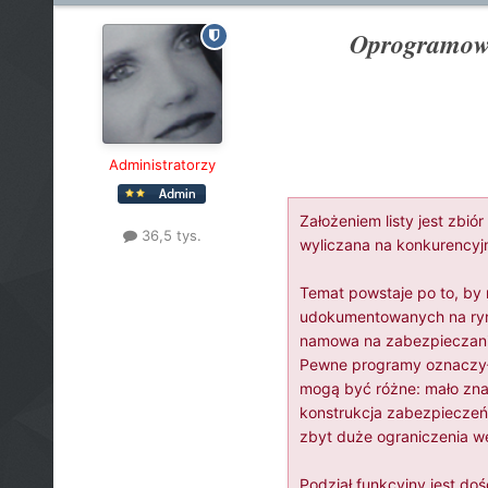
Oprogramowa
Administratorzy
Założeniem listy jest zbi
36,5 tys.
wyliczana na konkurencyjn
Temat powstaje po to, by
udokumentowanych na rynk
namowa na zabezpieczanie
Pewne programy oznaczyła
mogą być różne: mało znan
konstrukcja zabezpieczeń,
zbyt duże ograniczenia we
Podział funkcyjny jest do