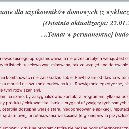
nie dla użytkowników domowych (z wyklucze
[Ostatnia aktualizacja: 22.01
....Temat w permanentnej budow
ór nowoczesnego oprogramowania, a nie przestarzałych wersji. Jest 
ych listach tu celowo wyeliminowana, tak ze względu na datowanie p
 nie kombinować i nie zaszkodzić sobie. Powtarzam od dawna w tema
u marek i nie szukania cudów na kiju. Rozwiązania egzotyczne, nis
 tymi rozwiązaniami.
m na szaro, by zasygnalizować kontakt z programem tylko na pozi
y produkt / ciekawostka, istnieje oryginał używający tych samych s
 ostatnia dostępna wersja stara, niedopracowanie aplikacji, reputac
rsji darmowej, przetasowania właściciela (ergo niepewna przyszłość
ść umowny, gdyż są programy które nie można poddać jednoznacznej 