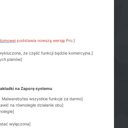
 domowej
podstawia nowszą wersję Pro.
]
 wykluczone, że część funkcji będzie komercyjna.]
ych planów]
akładki na Zaporę systemu
 Malwarebytes wszystkie funkcje za darmo]
wić na równoległe działanie obu]
nolegle
]
stać wyłączona]