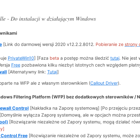
lle - Do instalacji w działającym Windows
ownikami
e
[Link do darmowej wersji 2020 v12.2.2.8012.
Pobieranie ze
strony
puje
PrivateWin10
] [Faza
beta
a postęp można śledzić
tutaj
. Nie jest
ersja
Free
pozbawiona kilku niezbyt istotnych cech względem płatn
all
[Alternatywny link:
Tutaj
]
 oparte na WFP ale z własnym sterownikiem (
Callout Driver
).
dows Filtering Platform (WFP) bez dodatkowych sterowników / N
ewall Control
[Nakładka na Zaporę systemową] [Po przejęciu przez
[Domyślnie wyłącza Zaporę systemową, ale w opcjach można przesta
ool)
[Rozwiązanie niezależne od Zapory systemu, mogą działać rów
ny]
 Control Free
[Rozwiązanie niezależne od Zapory systemu, może zo