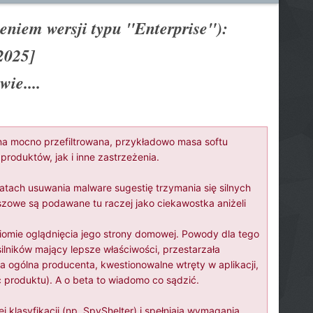
niem wersji typu "Enterprise"):
.2025]
ie....
ona mocno przefiltrowana, przykładowo masa softu
roduktów, jak i inne zastrzeżenia.
tach usuwania malware sugestię trzymania się silnych
zowe są podawane tu raczej jako ciekawostka aniżeli
omie oglądnięcia jego strony domowej. Powody dla tego
ilników mający lepsze właściwości, przestarzała
ja ogólna producenta, kwestionowalne wtręty w aplikacji,
 produktu). A o beta to wiadomo co sądzić.
klasyfikacji (np. SpyShelter) i spełniają wymagania