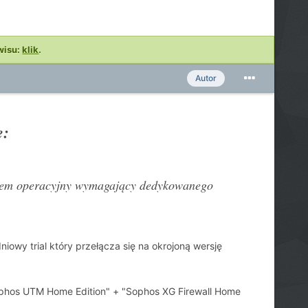
wisu:
klik
.
Autor
e:
stem operacyjny wymagający dedykowanego
iowy trial który przełącza się na okrojoną wersję
phos UTM Home Edition" + "Sophos XG Firewall Home