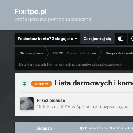
Fixitpc.pl
Profesjonalna pomoc techniczna
Posiadasz konto? Zaloguj się
Zarejestruj się
Strona główna
FIX PC - Pomoc techniczna
Diagnostyka mal
Lista darmowych i komercyjnych programów zabezpieczających
Lista darmowych i ko
Windows
Przez
picasso
19 Stycznia 2016
w
Aplikacje zabezpieczające
picasso
Opublikowano
19 Stycznia 2016