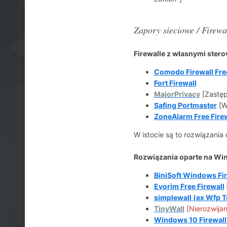
Zapory sieciowe / Firewa
Firewalle z własnymi ster
Comodo Firewall Fre
Fort Firewall
MajorPrivacy
[Zastę
Safing Portmaster
[W
ZoneAlarm Free Firew
W istocie są to rozwiązania
Rozwiązania oparte na Win
BiniSoft Windows Fir
Evorim Free Firewall
simplewall (ex Wfp T
TinyWall
[Nierozwija
Windows 10 Firewall