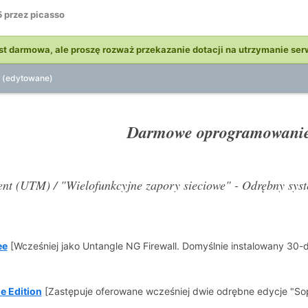
5
przez picasso
st darmowa, ale proszę rozważ przekazanie dotacji na utrzymanie ser
(edytowane)
Darmowe oprogramowani
nt (UTM) / "Wielofunkcyjne zapory sieciowe" - Odrębny sy
ee
[Wcześniej jako Untangle NG Firewall. Domyślnie instalowany 30-dn
e Edition
[Zastępuje oferowane wcześniej dwie odrębne edycje "So