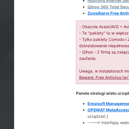
Huorong Internet Sec
Qihoo 360 Total Secu
ZoneAlarm Free Antiv
- Obecnie Avast/AVG + Avi
- Te "pakiety" to w więks
- Tylko pakiety Comodo i 
doinstalowanie niepełnowa
- Qihoo - Z firmą są związ
zaufania.
Uwaga, w instalatorach m
Beware: Free Antivirus Isn
Panele obsługi wielu urzą
Emsisoft Managemen
OPSWAT MetaAccess
urządzeń.]
----> Interfejsy web