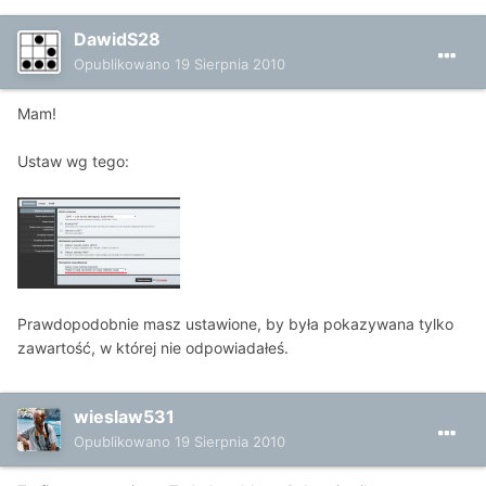
DawidS28
Opublikowano
19 Sierpnia 2010
Mam!
Ustaw wg tego:
Prawdopodobnie masz ustawione, by była pokazywana tylko
zawartość, w której nie odpowiadałeś.
wieslaw531
Opublikowano
19 Sierpnia 2010