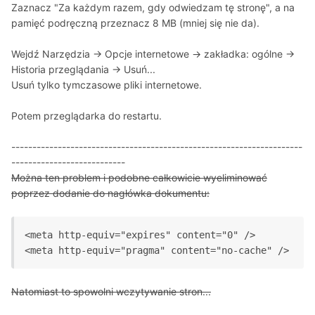
Zaznacz "Za każdym razem, gdy odwiedzam tę stronę", a na
pamięć podręczną przeznacz 8 MB (mniej się nie da).
Wejdź Narzędzia -> Opcje internetowe -> zakładka: ogólne ->
Historia przeglądania -> Usuń...
Usuń tylko tymczasowe pliki internetowe.
Potem przeglądarka do restartu.
---------------------------------------------------------------------
---------------------------
Można ten problem i podobne całkowicie wyeliminować
poprzez dodanie do nagłówka dokumentu:
<meta http-equiv="expires" content="0" />

<meta http-equiv="pragma" content="no-cache" />
Natomiast to spowolni wczytywanie stron...