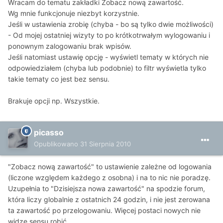
Wracam do tematu zakładki Zobacz nową zawartość.
Wg mnie funkcjonuje niezbyt korzystnie.
Jeśli w ustawienia zrobię (chyba - bo są tylko dwie możliwości)
- Od mojej ostatniej wizyty to po krótkotrwałym wylogowaniu i
ponownym zalogowaniu brak wpisów.
Jeśli natomiast ustawię opcję - wyświetl tematy w których nie
odpowiedziałem (chyba lub podobnie) to filtr wyświetla tylko
takie tematy co jest bez sensu.
Brakuje opcji np. Wszystkie.
picasso
Opublikowano
31 Sierpnia 2010
"Zobacz nową zawartość" to ustawienie zależne od logowania
(liczone względem każdego z osobna) i na to nic nie poradzę.
Uzupełnia to "Dzisiejsza nowa zawartość" na spodzie forum,
która liczy globalnie z ostatnich 24 godzin, i nie jest zerowana
ta zawartość po przelogowaniu. Więcej postaci nowych nie
widzę sensu robić.