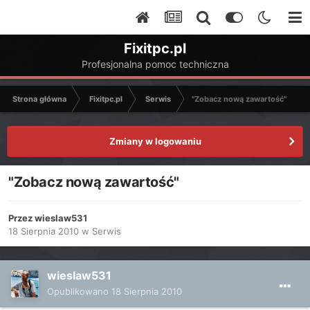
Fixitpc.pl
Profesjonalna pomoc techniczna
Strona główna
Fixitpc.pl
Serwis
"Zobacz nową zawartość"
Zmiany w logowaniu
"Zobacz nową zawartość"
Przez
wieslaw531
18 Sierpnia 2010
w
Serwis
wieslaw531
Opublikowano
18 Sierpnia 2010