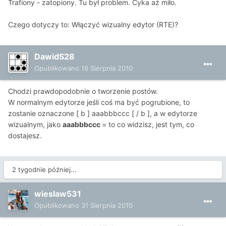
Trafiony - zatopiony. Tu był problem. Cyka aż miło.
Czego dotyczy to: Włączyć wizualny edytor (RTE)?
DawidS28
Opublikowano
19 Sierpnia 2010
Chodzi prawdopodobnie o tworzenie postów.
W normalnym edytorze jeśli coś ma być pogrubione, to
zostanie oznaczone [ b ] aaabbbccc [ / b ], a w edytorze
wizualnym, jako
aaabbbccc
= to co widzisz, jest tym, co
dostajesz.
2 tygodnie później...
wieslaw531
Opublikowano
31 Sierpnia 2010