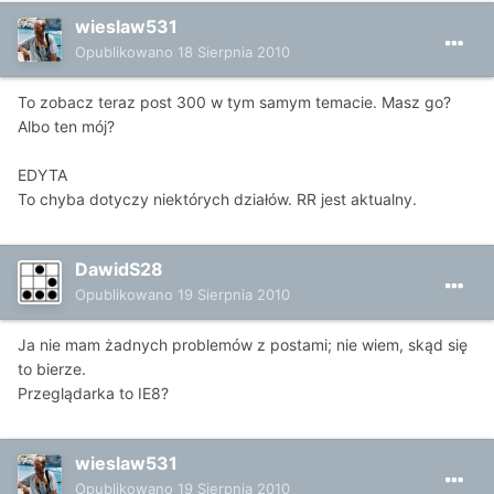
wieslaw531
Opublikowano
18 Sierpnia 2010
To zobacz teraz post 300 w tym samym temacie. Masz go?
Albo ten mój?
EDYTA
To chyba dotyczy niektórych działów. RR jest aktualny.
DawidS28
Opublikowano
19 Sierpnia 2010
Ja nie mam żadnych problemów z postami; nie wiem, skąd się
to bierze.
Przeglądarka to IE8?
wieslaw531
Opublikowano
19 Sierpnia 2010