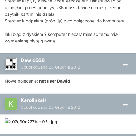
Sterowniki płyty głównej chcę jeszcze raz zainstalować bo
usunęłam jakieś genesys USB mass device i teraz przedni
czytnik kart mi nie działa.
Sterownik odpalam (próbuję) z cd dołączonej do komputera.
jaki błąd z dyskiem ? Komputer niecały miesiac temu miał
wymienianą płytę głowną...
DawidS28
Opublikowano
26 Grudnia 2012
Nowe polecenie:
net user Dawid
KarolinkaH
Opublikowano
26 Grudnia 2012