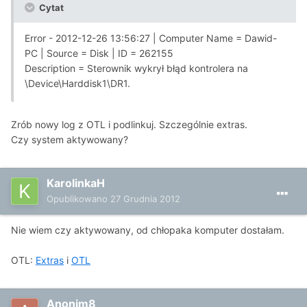
Cytat
Error - 2012-12-26 13:56:27 | Computer Name = Dawid-
PC | Source = Disk | ID = 262155
Description = Sterownik wykrył błąd kontrolera na
\Device\Harddisk1\DR1.
Zrób nowy log z OTL i podlinkuj. Szczególnie extras.
Czy system aktywowany?
KarolinkaH
Opublikowano
27 Grudnia 2012
Nie wiem czy aktywowany, od chłopaka komputer dostałam.
OTL:
Extras
i
OTL
Anonim8