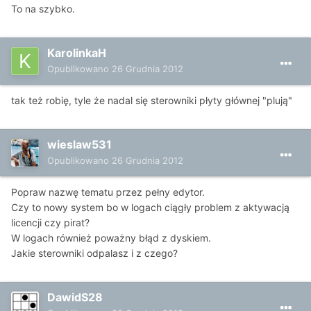
To na szybko.
KarolinkaH
Opublikowano
26 Grudnia 2012
tak też robię, tyle że nadal się sterowniki płyty głównej "plują"
wieslaw531
Opublikowano
26 Grudnia 2012
Popraw nazwę tematu przez pełny edytor.
Czy to nowy system bo w logach ciągły problem z aktywacją
licencji czy pirat?
W logach również poważny błąd z dyskiem.
Jakie sterowniki odpalasz i z czego?
DawidS28