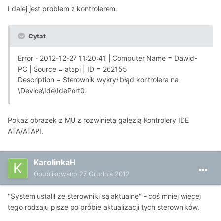
I dalej jest problem z kontrolerem.
Cytat
Error - 2012-12-27 11:20:41 | Computer Name = Dawid-
PC | Source = atapi | ID = 262155
Description = Sterownik wykrył błąd kontrolera na
\Device\Ide\IdePort0.
Pokaż obrazek z MU z rozwiniętą gałęzią Kontrolery IDE
ATA/ATAPI.
KarolinkaH
Opublikowano
27 Grudnia 2012
"System ustalił ze sterowniki są aktualne" - coś mniej więcej
tego rodzaju pisze po próbie aktualizacji tych sterowników.