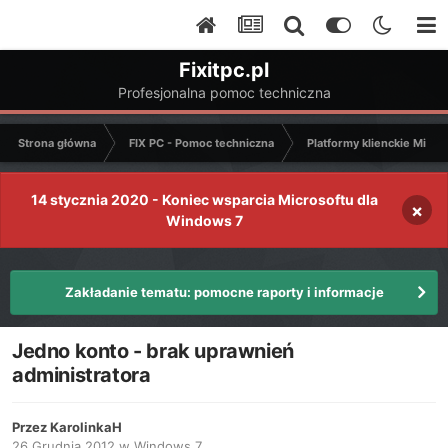
Fixitpc.pl
Profesjonalna pomoc techniczna
Strona główna
FIX PC - Pomoc techniczna
Platformy klienckie Micro
14 stycznia 2020 - Koniec wsparcia Microsoftu dla
×
Windows 7
Zakładanie tematu: pomocne raporty i informacje
Jedno konto - brak uprawnień
administratora
Przez
KarolinkaH
26 Grudnia 2012
w
Windows 7