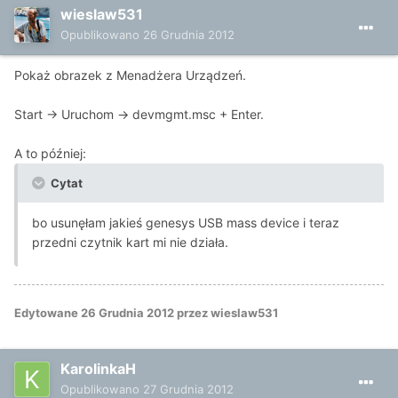
wieslaw531
Opublikowano
26 Grudnia 2012
Pokaż obrazek z Menadżera Urządzeń.
Start -> Uruchom -> devmgmt.msc + Enter.
A to później:
Cytat
bo usunęłam jakieś genesys USB mass device i teraz
przedni czytnik kart mi nie działa.
Edytowane
26 Grudnia 2012
przez wieslaw531
KarolinkaH
Opublikowano
27 Grudnia 2012