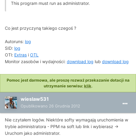
This program must run as administrator.
Co jest przyczyną takiego czegoś ?
Autoruns:
log
SID:
log
OTl:
Extras
i
OTL
Monitor zasobów i wydajności:
download log
lub
download log
Pomoc jest darmowa, ale proszę rozważ przekazanie dotacji na
utrzymanie serwisu:
klik
.
wieslaw531
Opublikowano
26 Grudnia 2012
Nie czytałem logów. Niektóre softy wymagają uruchomienia w
trybie administratora - PPM na soft lub link i wybierasz ->
Uruchom jako administrator.