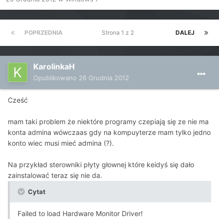
POPRZEDNIA
Strona 1 z 2
DALEJ
KarolinkaH
Opublikowano
26 Grudnia 2012
Cześć
mam taki problem że niektóre programy czepiają się ze nie ma
konta admina wówczaas gdy na kompuyterze mam tylko jedno
konto wiec musi mieć admina (?).
Na przykład sterowniki płyty głownej które keidyś się dało
zainstalować teraz się nie da.
Cytat
Failed to load Hardware Monitor Driver!