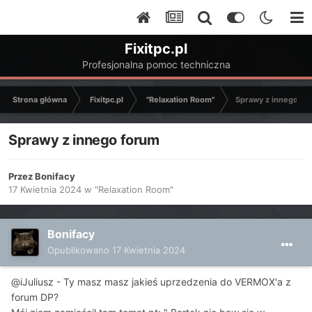
Fixitpc.pl
Profesjonalna pomoc techniczna
Strona główna
Fixitpc.pl
"Relaxation Room"
Sprawy z innego fo
Sprawy z innego forum
Przez
Bonifacy
17 Kwietnia 2024
w
"Relaxation Room"
Bonifacy
Opublikowano
17 Kwietnia 2024
@iJuliusz - Ty masz masz jakieś uprzedzenia do VERMOX'a z
forum DP?