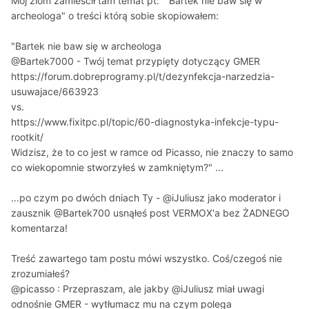
Mój ziom zamieścił tam temat pt: " Bartek nie baw się w
archeologa" o treści którą sobie skopiowałem:
"Bartek nie baw się w archeologa
@Bartek7000 - Twój temat przypięty dotyczący GMER
https://forum.dobreprogramy.pl/t/dezynfekcja-narzedzia-
usuwajace/663923
vs.
https://www.fixitpc.pl/topic/60-diagnostyka-infekcje-typu-
rootkit/
Widzisz, że to co jest w ramce od Picasso, nie znaczy to samo
co wiekopomnie stworzyłeś w zamkniętym?" ...
...po czym po dwóch dniach Ty - @iJuliusz jako moderator i
zausznik @Bartek700 usnąłeś post VERMOX'a bez ŻADNEGO
komentarza!
Treść zawartego tam postu mówi wszystko. Coś/czegoś nie
zrozumiałeś?
@picasso : Przepraszam, ale jakby @iJuliusz miał uwagi
odnośnie GMER - wytłumacz mu na czym polega