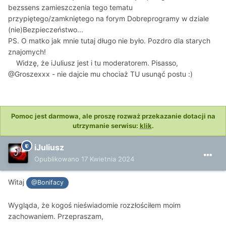
bezssens zamieszczenia tego tematu
przypiętego/zamkniętego na forym Dobreprogramy w dziale
(nie)Bezpieczeństwo...
PS. O matko jak mnie tutaj długo nie było. Pozdro dla starych
znajomych!
Widzę, że iJuliusz jest i tu moderatorem. Pisasso,
@Groszexxx - nie dajcie mu chociaż TU usunąć postu :)
Pomoc jest darmowa, ale proszę rozważ przekazanie dotacji na
utrzymanie serwisu:
klik
.
iJuliusz
Opublikowano
17 Kwietnia 2024
Witaj
@Bonifacy
Wygląda, że kogoś nieświadomie rozzłościłem moim
zachowaniem. Przepraszam,