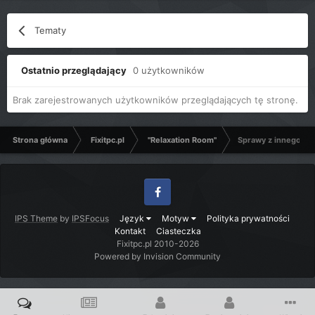
Tematy
Ostatnio przeglądający
0 użytkowników
Brak zarejestrowanych użytkowników przeglądających tę stronę.
Strona główna
Fixitpc.pl
"Relaxation Room"
Sprawy z innego fo
Facebook
IPS Theme
by
IPSFocus
Język
Motyw
Polityka prywatności
Kontakt
Ciasteczka
Fixitpc.pl 2010-2026
Powered by Invision Community