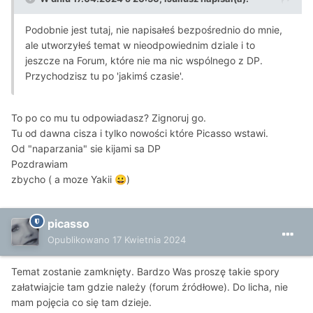
Podobnie jest tutaj, nie napisałeś bezpośrednio do mnie,
ale utworzyłeś temat w nieodpowiednim dziale i to
jeszcze na Forum, które nie ma nic wspólnego z DP.
Przychodzisz tu po 'jakimś czasie'.
To po co mu tu odpowiadasz? Zignoruj go.
Tu od dawna cisza i tylko nowości które Picasso wstawi.
Od "naparzania" sie kijami sa DP
Pozdrawiam
zbycho ( a moze Yakii
)
😀
picasso
Opublikowano
17 Kwietnia 2024
Temat zostanie zamknięty. Bardzo Was proszę takie spory
załatwiajcie tam gdzie należy (forum źródłowe). Do licha, nie
mam pojęcia co się tam dzieje.