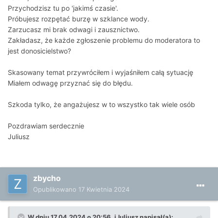
Przychodzisz tu po 'jakimś czasie'.
Próbujesz rozpętać burzę w szklance wody.
Zarzucasz mi brak odwagi i zausznictwo.
Zakładasz, że każde zgłoszenie problemu do moderatora to
jest donosicielstwo?
Skasowany temat przywróciłem i wyjaśniłem całą sytuację
Miałem odwagę przyznać się do błędu.
Szkoda tylko, że angażujesz w to wszystko tak wiele osób
Pozdrawiam serdecznie
Juliusz
zbycho
Opublikowano
17 Kwietnia 2024
W dniu 17.04.2024 o 20:56,
iJuliusz
napisał(a):