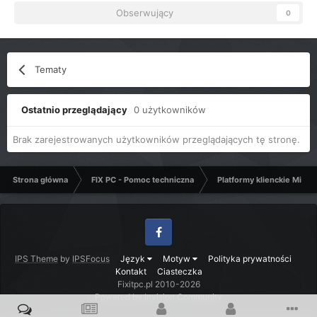
Obserwujący
0
Tematy
Ostatnio przeglądający
0 użytkowników
Brak zarejestrowanych użytkowników przeglądających tę stronę.
Strona główna
FIX PC - Pomoc techniczna
Platformy klienckie Micro
Facebook
IPS Theme
by
IPSFocus
Język
Motyw
Polityka prywatności
Kontakt
Ciasteczka
Fixitpc.pl 2010-2026
Powered by Invision Community