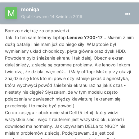
moniqa
Opublikowano
14 Kwietnia 2019
Bardzo dziękuję za odpowiedzi.
Tak, to ten sam felerny laptop
Lenovo Y700-17
... Miałam z nim
dużą batalię i nie mam już do niego siły. W laptopie był
wymieniany układ chłodniczy, płyta główna oraz dysk HDD.
Powodem było śnieżenie ekranu i tak dalej. Obecnie ekran
dalej śnieży, z siecią są ogromne problemy. Ale lenovo i xkom
twierdzą, że działa, więc cóż... (Mały offtop: Może przy okazji
znajdzie się ktoś kto mi powie czy istnieje jakaś diagnostyka,
która wychwyci powód śnieżenia ekranu raz na jakiś czas -
niestety nie ciągle? Słyszałam, że w tym modelu często
połączenia w zawiasach między klawiaturą i ekranem się
przecierają i to może być powód.)
Co do zasięgu - obok mnie stoi Dell (5 letni), który widzi
wszystkie sieci, więc z routerem jest wszystko ok, upload i
download ma normalny. Jak używałam DELLa to NIGDY nie
miałam problemów z siecią. Podejrzewam, że jest coś