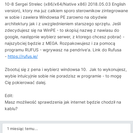
10-8 Sergei Strelec (x86/x64/Native x86) 2018.05.03 English
version), ktory ma juz calkiem sporo sterownikow zintegrowane
w sobie i zawiera Windowsa PE zarowno na obydwie
architektury jak i z uwzglednieniem starszego sprzętu. Jeśli
zdecydujesz się na WinPE - to skopiuj nazwę z nawiasu do
google, następnie wybierz serwer, z ktorego chcesz pobrać -
najszybciej będzie z MEGA. Rozpakowujesz i za pomocą
programu RUFUS - wgrywasz na pendrive'a. Link do Rufusa
-
https://rufus.ie/
Zbootuj się z pena i wybierz windowsa 10. Jak to wykonujesz,
wybie intuicyjnie sobie nie poradzisz w programie - to mogę
Cię pokierować dalej.
Edit:
Masz możliwość sprawdzenia jak internet będzie chodził na
kablu?
1 miesiąc temu...