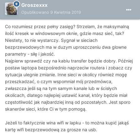
Groszexxx
Opublikowano
9 Kwietnia 2019
Co rozumiesz przez pełny zasięg? Strzelam, że maksymalną
ilość kresek w windowsowym oknie, gdzie masz sieć, tak?
Niestety, to nie wystarczy. Sygnał w sieciach
bezprzewodowych ma w duzym uproszczeniu dwa glowne
parametry - siłę i jakość.
Najpierw sprawdź czy na kablu transfer będzie dobry. Później
postaw laptopa bezpośrednio naprzeciw routera i zobacz czy
sytuacja ulegnie zmianie. Inne sieci w okolicy również mogę
przeszkadzać, o czym wspomniał mój przedmówca,
zwłaszcza jeśli są na tym samym kanale lub w ścisłych
okolicach, dlatego najlepiej ustawić kanał, który będzie miał
częstotliwość jak najbardziej inną od pozostałych. Jest sporo
skanerów sieci, które Ci w tym pomogą.
Jeżeli to faktycznie wina wifi w lapku - to można kupić jakąś
kartę wifi bezprzewodową za grosze na usb.