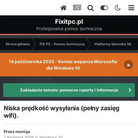
Fixitpc.pl
Profesjonalna pomoc techniczna
Strona główna
FIX PC - Pomoc techniczna
Platformy klienckie Micro
14 października 2025 - Koniec wsparcia Microsoftu
×
dla Windows 10
Zakładanie tematu: pomocne raporty i informacje
Niska prędkość wysyłania (pełny zasięg
wifi).
Przez
moniqa
7 Kwietnia 2019
w
Windows 10