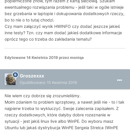
popierniczone znów, tym razem z kartą sieciową. Szukam
ewentualnego rozwiązania problemu - jeśli taki w ogóle istnieje
bez grzebania w laptopie i dokupowania dodatkowych rzeczy,
bo to nie o to tutaj chodzi.
Czy mam załączyć wynik HWINFO czy dodać jeszcze jakieś
inne testy? Tzn. czy mam dodać jakieś dodatkowe informacje
oprócz tego co trzeba do zakładania tematu?
Edytowane
14 Kwietnia 2019
przez moniqa
Groszexxx
Opublikowano
15 Kwietnia 2019
Nie wiem czy dobrze się zrozumieliśmy.
Moim zdaniem to problem sprzętowy, a nawet jeśli nie - to i tak
najpierw trzeba to wykluczyć. Swoje zalecenia zapisałem. Z
rzeczy dodatkowych, które dałyby dobre rozeznanie w
sytuacji - jest jakiś linux live albo WinPE. Do wyboru masz
Ubuntu lub jakaś dystrybucja WinPE Sergeia Strelca (
WinPE