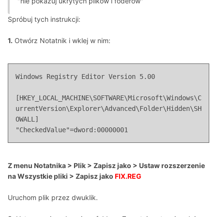
"nie pokazuj ukrytych plikow i foderów"
Spróbuj tych instrukcji:
1.
Otwórz Notatnik i wklej w nim:
Windows Registry Editor Version 5.00

[HKEY_LOCAL_MACHINE\SOFTWARE\Microsoft\Windows\C
urrentVersion\Explorer\Advanced\Folder\Hidden\SH
OWALL]

"CheckedValue"=dword:00000001
Z menu Notatnika > Plik > Zapisz jako > Ustaw rozszerzenie
na Wszystkie pliki > Zapisz jako
FIX.REG
Uruchom plik przez dwuklik.