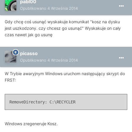
pabl00
Opublikowano
4 Września 2014
Gdy chcę coś usunąć wyskakuje komunikat "kosz na dysku
jest uszkodzony. czy chcesz go usunąć" Wyskakuje on cały
czas nawet jak go usunę
picasso
Opublikowano
4 Września 2014
W Trybie awaryjnym Windows uruchom następujący skrypt do
FRST:
RemoveDirectory: C:\RECYCLER
Windows zregeneruje Kosz.