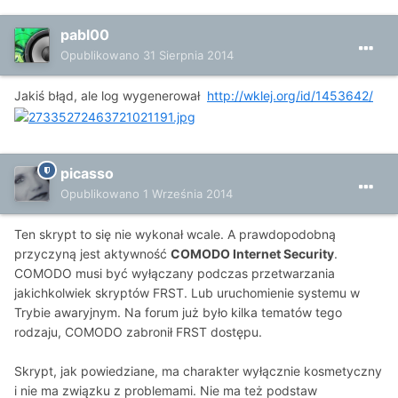
pabl00
Opublikowano
31 Sierpnia 2014
Jakiś błąd, ale log wygenerował
http://wklej.org/id/1453642/
picasso
Opublikowano
1 Września 2014
Ten skrypt to się nie wykonał wcale. A prawdopodobną
przyczyną jest aktywność
COMODO Internet Security
.
COMODO musi być wyłączany podczas przetwarzania
jakichkolwiek skryptów FRST. Lub uruchomienie systemu w
Trybie awaryjnym. Na forum już było kilka tematów tego
rodzaju, COMODO zabronił FRST dostępu.
Skrypt, jak powiedziane, ma charakter wyłącznie kosmetyczny
i nie ma związku z problemami. Nie ma też podstaw