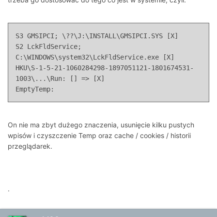
S3 GMSIPCI; \??\J:\INSTALL\GMSIPCI.SYS [X]

S2 LckFldService; 
C:\WINDOWS\system32\LckFldService.exe [X]

HKU\S-1-5-21-1060284298-1897051121-1801674531-
1003\...\Run: [] => [X]

EmptyTemp:
On nie ma zbyt dużego znaczenia, usunięcie kilku pustych
wpisów i czyszczenie Temp oraz cache / cookies / historii
przeglądarek.
.