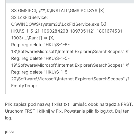
S3 GMSIPCI; \??\J:\INSTALL\GMSIPCI.SYS [X]
S2 LckFldService;
C:\WINDOWS\system32\LckFldService.exe [X]
HKU\S-1-5-21-1060284298-1897051121-1801674531-
1003\...\Run: [] => [X]
Reg: reg delete "HKU\S-1-5-
18\Software\Microsoft\Internet Explorer\SearchScopes" /f
Reg: reg delete "HKU\S-1-5-
19\Software\Microsoft\Internet Explorer\SearchScopes" /f
Reg: reg delete "HKU\S-1-5-
20\Software\Microsoft\Internet Explorer\SearchScopes" /f
EmptyTemp:
Plik zapisz pod nazwą fixlist.txt i umieść obok narzędzia FRST.
Uruchom FRST i kliknij w Fix. Powstanie plik fixlog.txt. Daj ten
log.
jessi