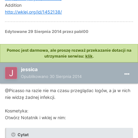
Addition
http://wklej.org/id/1452138/
Edytowane
29 Sierpnia 2014
przez pabl00
Pomoc jest darmowa, ale proszę rozważ przekazanie dotacji na
utrzymanie serwisu:
klik
.
jessica
Opublikowano
30 Sierpnia 2014
@Picasso na razie nie ma czasu przeglądac logów, a ja w nich
nie widzę żadnej infekcji.
Kosmetyka:
Otwórz Notatnik i wklej w nim:
Cytat