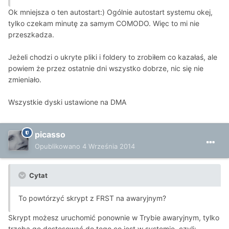
Ok mniejsza o ten autostart:) Ogólnie autostart systemu okej,
tylko czekam minutę za samym COMODO. Więc to mi nie
przeszkadza.
Jeżeli chodzi o ukryte pliki i foldery to zrobiłem co kazałaś, ale
powiem że przez ostatnie dni wszystko dobrze, nic się nie
zmieniało.
Wszystkie dyski ustawione na DMA
picasso
Opublikowano
4 Września 2014
Cytat
To powtórzyć skrypt z FRST na awaryjnym?
Skrypt możesz uruchomić ponownie w Trybie awaryjnym, tylko
trzeba go dostosować do tego co jest w systemie, czyli: