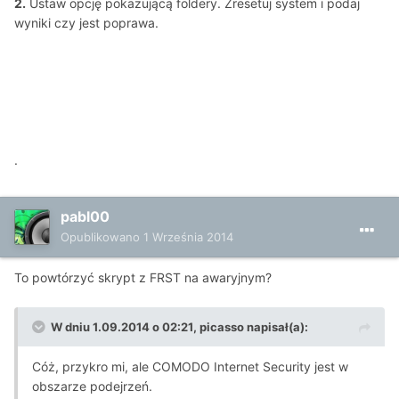
2.
Ustaw opcję pokazującą foldery. Zresetuj system i podaj
wyniki czy jest poprawa.
.
pabl00
Opublikowano
1 Września 2014
To powtórzyć skrypt z FRST na awaryjnym?
W dniu 1.09.2014 o 02:21, picasso napisał(a):
Cóż, przykro mi, ale COMODO Internet Security jest w
obszarze podejrzeń.