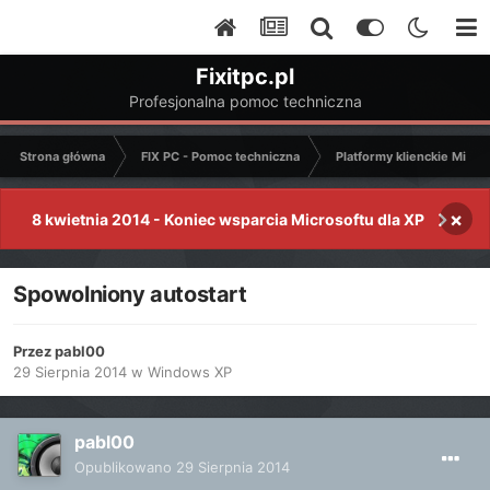
Fixitpc.pl
Profesjonalna pomoc techniczna
Strona główna
FIX PC - Pomoc techniczna
Platformy klienckie Micro
×
8 kwietnia 2014 - Koniec wsparcia Microsoftu dla XP
Spowolniony autostart
Przez
pabl00
29 Sierpnia 2014
w
Windows XP
pabl00
Opublikowano
29 Sierpnia 2014