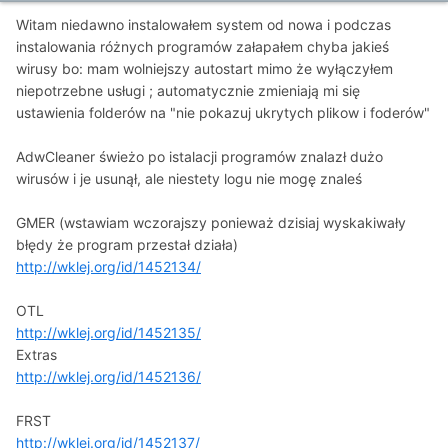
Witam niedawno instalowałem system od nowa i podczas
instalowania różnych programów załapałem chyba jakieś
wirusy bo: mam wolniejszy autostart mimo że wyłączyłem
niepotrzebne usługi ; automatycznie zmieniają mi się
ustawienia folderów na "nie pokazuj ukrytych plikow i foderów"
AdwCleaner świeżo po istalacji programów znalazł dużo
wirusów i je usunął, ale niestety logu nie mogę znaleś
GMER (wstawiam wczorajszy ponieważ dzisiaj wyskakiwały
błędy że program przestał działa)
http://wklej.org/id/1452134/
OTL
http://wklej.org/id/1452135/
Extras
http://wklej.org/id/1452136/
FRST
http://wklej.org/id/1452137/