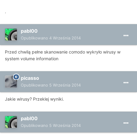
.
pabl00
Opublikowano
4 Września 2014
Przed chwilą pełne skanowanie comodo wykryło wirusy w
system volume information
picasso
Opublikowano
5 Września 2014
Jakie wirusy? Przeklej wyniki.
pabl00
Opublikowano
5 Września 2014