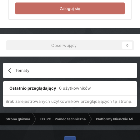
Zaloguj się
Obserwujący
0
Tematy
Ostatnio przeglądający
0 użytkowników
Brak zarejestrowanych użytkowników przeglądających tę stronę.
Strona główna
FIX PC - Pomoc techniczna
Platformy klienckie Micro