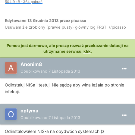
504.9 kB
·
364 pobrań
Edytowane
13 Grudnia 2013
przez picasso
Usuwam źle zrobiony (prawie pusty) główny log FRST. //picasso
Pomoc jest darmowa, ale proszę rozważ przekazanie dotacji na
utrzymanie serwisu:
klik
.
Anonim8
Opublikowano
7 Listopada 2013
Odinstaluj NISa i testuj. Nie sądzę aby wina leżała po stronie
infekcji.
optyma
Opublikowano
7 Listopada 2013
Odinstalowałem NIS-a na obydwóch systemach (z