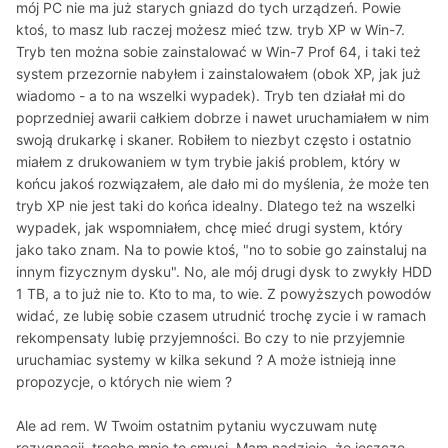
mój PC nie ma już starych gniazd do tych urządzeń. Powie
ktoś, to masz lub raczej możesz mieć tzw. tryb XP w Win-7.
Tryb ten można sobie zainstalować w Win-7 Prof 64, i taki też
system przezornie nabyłem i zainstalowałem (obok XP, jak już
wiadomo - a to na wszelki wypadek). Tryb ten działał mi do
poprzedniej awarii całkiem dobrze i nawet uruchamiałem w nim
swoją drukarkę i skaner. Robiłem to niezbyt często i ostatnio
miałem z drukowaniem w tym trybie jakiś problem, który w
końcu jakoś rozwiązałem, ale dało mi do myślenia, że może ten
tryb XP nie jest taki do końca idealny. Dlatego też na wszelki
wypadek, jak wspomniałem, chcę mieć drugi system, który
jako tako znam. Na to powie ktoś, "no to sobie go zainstaluj na
innym fizycznym dysku". No, ale mój drugi dysk to zwykły HDD
1 TB, a to już nie to. Kto to ma, to wie. Z powyższych powodów
widać, ze lubię sobie czasem utrudnić trochę zycie i w ramach
rekompensaty lubię przyjemności. Bo czy to nie przyjemnie
uruchamiac systemy w kilka sekund ? A może istnieją inne
propozycje, o których nie wiem ?
Ale ad rem. W Twoim ostatnim pytaniu wyczuwam nutę
rezygnacji, trochę mnie to smuci. Mam nadzieję, że jeszcze