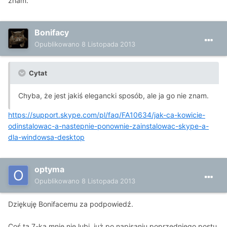
znam.
Bonifacy
Opublikowano
8 Listopada 2013
Cytat
Chyba, że jest jakiś elegancki sposób, ale ja go nie znam.
https://support.skype.com/pl/faq/FA10634/jak-ca-kowicie-
odinstalowac-a-nastepnie-ponownie-zainstalowac-skype-a-
dla-windowsa-desktop
optyma
Opublikowano
8 Listopada 2013
Dziękuję Bonifacemu za podpowiedź.
Coś ta 7-ka mnie nie lubi, już po napisaniu poprzedniego postu,