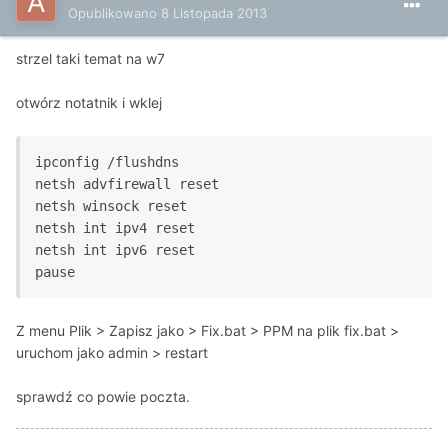
Opublikowano
8 Listopada 2013
strzel taki temat na w7
otwórz notatnik i wklej
ipconfig /flushdns
netsh advfirewall reset
netsh winsock reset
netsh int ipv4 reset
netsh int ipv6 reset
Z menu Plik > Zapisz jako > Fix.bat > PPM na plik fix.bat >
uruchom jako admin > restart
sprawdź co powie poczta.