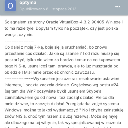
optyma
Opublikowano
8 Listopada 2013
Ściągnąłem ze strony Oracle VirtualBox-4.3.2-90405-Win.exe i
to ma razie tyle. Dopytam tylko na początek, czy jest polska
wersja, czy nie.
-----------------
Co dalej z moją 7-ką, boję się ją uruchamiać, bo znowu
przestanie coś działać. Jakie są szanse ? I od razu muszę się
poskarżyć, tylko nie wiem za bardzo komu: na co kupowałem
tego NIS-a, usunął coś tam, prawda, ale to już musztarda po
obiedzie ! Miał mnie przecież chronić zawczasu.
-----------------Wykonałem jeszcze raz resetowanie ustawień
internetu, i poczta zaczęła działać. Częściowo wg postu #24
(są tam dla Win7 oczywiste byki) usunąłem Skype'a,
zainstalowałem go od nowa i też zaczął działać. Ale co dla
mnie dziwne, to zaczęła działać Przeglądarka zdjęć systemu
Windows, można to jakoś wytłumaczyć ? No i chyba zainstaluję
znów NIS'a, choć tym razem z dużą rezerwą. Może się mylę,
ale dlaczego na tej witrynie, tak wyspecjalizowanej w leczeniu