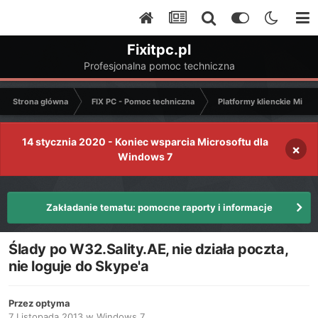
Fixitpc.pl
Profesjonalna pomoc techniczna
Strona główna
FIX PC - Pomoc techniczna
Platformy klienckie Micro
14 stycznia 2020 - Koniec wsparcia Microsoftu dla
×
Windows 7
Zakładanie tematu: pomocne raporty i informacje
Ślady po W32.Sality.AE, nie działa poczta,
nie loguje do Skype'a
Przez
optyma
7 Listopada 2013
w
Windows 7