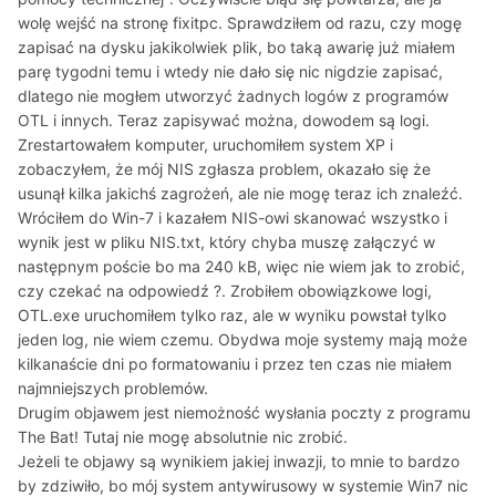
wolę wejść na stronę fixitpc. Sprawdziłem od razu, czy mogę
zapisać na dysku jakikolwiek plik, bo taką awarię już miałem
parę tygodni temu i wtedy nie dało się nic nigdzie zapisać,
dlatego nie mogłem utworzyć żadnych logów z programów
OTL i innych. Teraz zapisywać można, dowodem są logi.
Zrestartowałem komputer, uruchomiłem system XP i
zobaczyłem, że mój NIS zgłasza problem, okazało się że
usunął kilka jakichś zagrożeń, ale nie mogę teraz ich znaleźć.
Wróciłem do Win-7 i kazałem NIS-owi skanować wszystko i
wynik jest w pliku NIS.txt, który chyba muszę załączyć w
następnym poście bo ma 240 kB, więc nie wiem jak to zrobić,
czy czekać na odpowiedź ?. Zrobiłem obowiązkowe logi,
OTL.exe uruchomiłem tylko raz, ale w wyniku powstał tylko
jeden log, nie wiem czemu. Obydwa moje systemy mają może
kilkanaście dni po formatowaniu i przez ten czas nie miałem
najmniejszych problemów.
Drugim objawem jest niemożność wysłania poczty z programu
The Bat! Tutaj nie mogę absolutnie nic zrobić.
Jeżeli te objawy są wynikiem jakiej inwazji, to mnie to bardzo
by zdziwiło, bo mój system antywirusowy w systemie Win7 nic