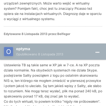
urządzeń zewnętrznych. Może warto wejść w wirtualny
system? Pomijam fakt, choc jest tu znaczący Picasso też
opiera sie na instalacjach wirtualnych. Diagnozę daje w oparciu
o wyciągi z wirtualnego systemu.
Edytowane
8 Listopada 2013
przez Belfegor
optyma
Opublikowano
8 Listopada 2013
Ustawienia TB są takie same w XP jak w 7-ce. A na XP poczta
działa normalnie. Na obydwóch systemach nie działa Skype.
podejrzenie Sality powziąłem z logu po ostatnim skanowaniu
NIS-a, ten którego nie mogłem zmieścić w pierwszej przesyłce
i potem jakoś to uleciało. Są tam jakieś wpisy z Sality, ale słabo
to rozumiem. Nie mogę teraz wysłać, plik ma ponad 240 kB, po
spakowaniu ponad 17 kB, daj znać jak to wysłać.
Co do tych wirtuali, to powiem krótko "nigdy nie próbowałem".