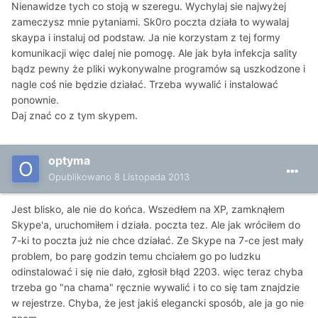
Nienawidze tych co stoją w szeregu. Wychylaj sie najwyżej
zameczysz mnie pytaniami. Sk0ro poczta działa to wywalaj
skaypa i instaluj od podstaw. Ja nie korzystam z tej formy
komunikacji więc dalej nie pomogę. Ale jak była infekcja sality
bądz pewny że pliki wykonywalne programów są uszkodzone i
nagle coś nie będzie działać. Trzeba wywalić i instalować
ponownie.
Daj znać co z tym skypem.
optyma
Opublikowano
8 Listopada 2013
Jest blisko, ale nie do końca. Wszedłem na XP, zamknąłem
Skype'a, uruchomiłem i działa. poczta tez. Ale jak wróciłem do
7-ki to poczta już nie chce działać. Ze Skype na 7-ce jest mały
problem, bo parę godzin temu chciałem go po ludzku
odinstalować i się nie dało, zgłosił błąd 2203. więc teraz chyba
trzeba go "na chama" ręcznie wywalić i to co się tam znajdzie
w rejestrze. Chyba, że jest jakiś elegancki sposób, ale ja go nie