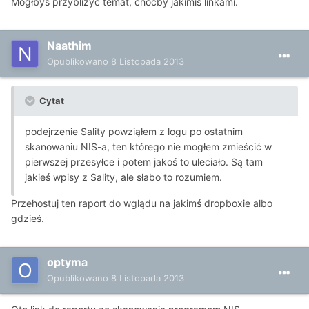
Mógłbyś przybliżyć temat, choćby jakimiś linkami.
Naathim
Opublikowano
8 Listopada 2013
Cytat
podejrzenie Sality powziąłem z logu po ostatnim
skanowaniu NIS-a, ten którego nie mogłem zmieścić w
pierwszej przesyłce i potem jakoś to uleciało. Są tam
jakieś wpisy z Sality, ale słabo to rozumiem.
Przehostuj ten raport do wglądu na jakimś dropboxie albo
gdzieś.
optyma
Opublikowano
8 Listopada 2013