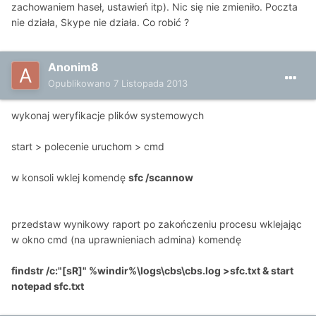
zachowaniem haseł, ustawień itp). Nic się nie zmieniło. Poczta
nie działa, Skype nie działa. Co robić ?
Anonim8
Opublikowano
7 Listopada 2013
wykonaj weryfikacje plików systemowych
start > polecenie uruchom > cmd
w konsoli wklej komendę
sfc /scannow
przedstaw wynikowy raport po zakończeniu procesu wklejając
w okno cmd (na uprawnieniach admina) komendę
findstr /c:"[sR]" %windir%\logs\cbs\cbs.log >sfc.txt & start
notepad sfc.txt