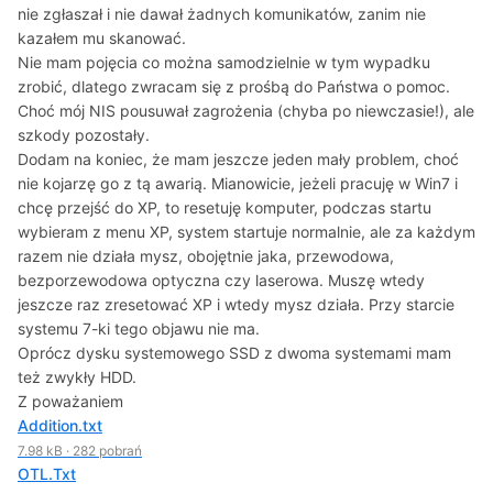
nie zgłaszał i nie dawał żadnych komunikatów, zanim nie
kazałem mu skanować.
Nie mam pojęcia co można samodzielnie w tym wypadku
zrobić, dlatego zwracam się z prośbą do Państwa o pomoc.
Choć mój NIS pousuwał zagrożenia (chyba po niewczasie!), ale
szkody pozostały.
Dodam na koniec, że mam jeszcze jeden mały problem, choć
nie kojarzę go z tą awarią. Mianowicie, jeżeli pracuję w Win7 i
chcę przejść do XP, to resetuję komputer, podczas startu
wybieram z menu XP, system startuje normalnie, ale za każdym
razem nie działa mysz, obojętnie jaka, przewodowa,
bezporzewodowa optyczna czy laserowa. Muszę wtedy
jeszcze raz zresetować XP i wtedy mysz działa. Przy starcie
systemu 7-ki tego objawu nie ma.
Oprócz dysku systemowego SSD z dwoma systemami mam
też zwykły HDD.
Z poważaniem
Addition.txt
7.98 kB
·
282 pobrań
OTL.Txt