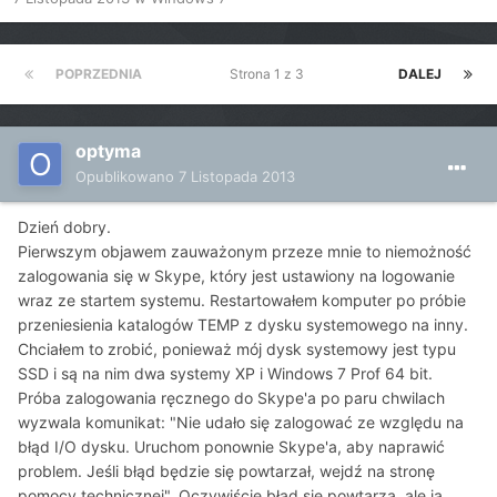
POPRZEDNIA
Strona 1 z 3
DALEJ
optyma
Opublikowano
7 Listopada 2013
Dzień dobry.
Pierwszym objawem zauważonym przeze mnie to niemożność
zalogowania się w Skype, który jest ustawiony na logowanie
wraz ze startem systemu. Restartowałem komputer po próbie
przeniesienia katalogów TEMP z dysku systemowego na inny.
Chciałem to zrobić, ponieważ mój dysk systemowy jest typu
SSD i są na nim dwa systemy XP i Windows 7 Prof 64 bit.
Próba zalogowania ręcznego do Skype'a po paru chwilach
wyzwala komunikat: "Nie udało się zalogować ze względu na
błąd I/O dysku. Uruchom ponownie Skype'a, aby naprawić
problem. Jeśli błąd będzie się powtarzał, wejdź na stronę
pomocy technicznej". Oczywiście błąd się powtarza, ale ja