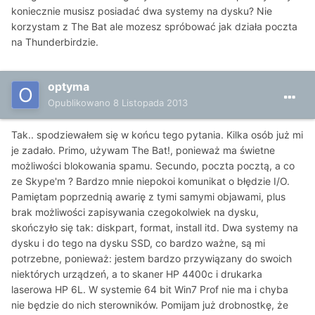
koniecznie musisz posiadać dwa systemy na dysku? Nie
korzystam z The Bat ale mozesz spróbować jak działa poczta
na Thunderbirdzie.
optyma
Opublikowano
8 Listopada 2013
Tak.. spodziewałem się w końcu tego pytania. Kilka osób już mi
je zadało. Primo, używam The Bat!, ponieważ ma świetne
możliwości blokowania spamu. Secundo, poczta pocztą, a co
ze Skype'm ? Bardzo mnie niepokoi komunikat o błędzie I/O.
Pamiętam poprzednią awarię z tymi samymi objawami, plus
brak możliwości zapisywania czegokolwiek na dysku,
skończyło się tak: diskpart, format, install itd. Dwa systemy na
dysku i do tego na dysku SSD, co bardzo ważne, są mi
potrzebne, ponieważ: jestem bardzo przywiązany do swoich
niektórych urządzeń, a to skaner HP 4400c i drukarka
laserowa HP 6L. W systemie 64 bit Win7 Prof nie ma i chyba
nie będzie do nich sterowników. Pomijam już drobnostkę, że