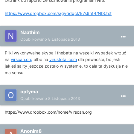
Oto link do raportu ze skanowania programem NIS.
https://www.dropbox.com/s/gvqdgcl7k7s6n14/NIS.txt
Naathim
Opublikowano
8 Listopada 2013
Pliki wykonywalne skypa i thebata na wszelki wypadek wrzuć
na
virscan.org
albo na
virustotal.com
dla pewności, bo jeśli
jakieś sality jeszcze zostało w systemie, to cała ta dyskusja nie
ma sensu.
optyma
Opublikowano
8 Listopada 2013
https://www.dropbox.com/home/virscan.org
Anonim8