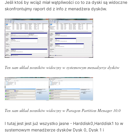
Jeśli ktoś by wciąż miał wątpliwości co to za dyski są widoczne
skonfrontujmy raport dd z info z menadżera dysków.
Ten sam układ nosników widoczny w systemowym menadzerze dysków
Ten sam układ nosników widoczny w Paragon Partition Menager 10.0
I tutaj jest jest już wszystko jasne - Harddisk0,Harddisk1 to w
systemowym menadżerze dysków Dysk 0, Dysk 1 i