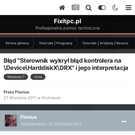
Fixitpc.pl
Profesjonalna pomoc techniczna
Strona główna
Tutoriale | Programy
Tutoriale | Artykuły | Recenzje
Błąd "Sterownik wykrył błąd kontrolera na
\Device\HarddiskX\DRX" i jego interpretacja
Windows 7
Vista
Przez
Flavius
27 Września 2011
w
Archiwum
Flavius
Opublikowano
27 Września 2011