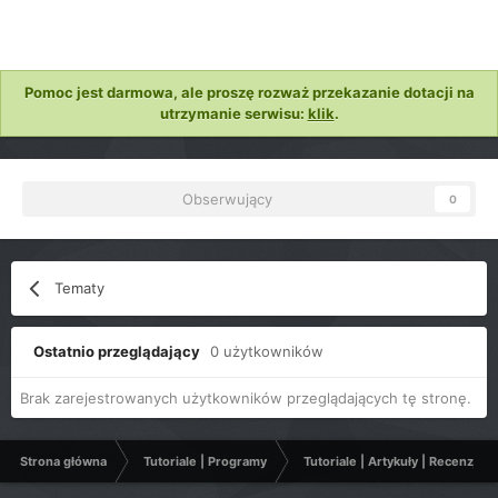
Pomoc jest darmowa, ale proszę rozważ przekazanie dotacji na
utrzymanie serwisu:
klik
.
Obserwujący
0
Tematy
Ostatnio przeglądający
0 użytkowników
Brak zarejestrowanych użytkowników przeglądających tę stronę.
Strona główna
Tutoriale | Programy
Tutoriale | Artykuły | Recenzje