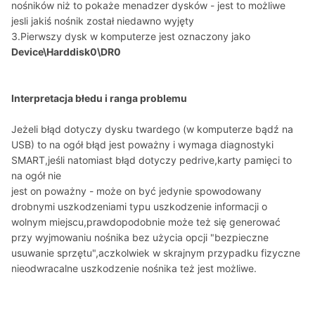
nośników niż to pokaże menadzer dysków - jest to możliwe
jesli jakiś nośnik został niedawno wyjęty
3.Pierwszy dysk w komputerze jest oznaczony jako
Device\Harddisk0\DR0
Interpretacja błedu i ranga problemu
Jeżeli błąd dotyczy dysku twardego (w komputerze bądź na
USB) to na ogół błąd jest poważny i wymaga diagnostyki
SMART,jeśli natomiast błąd dotyczy pedrive,karty pamięci to
na ogół nie
jest on poważny - może on być jedynie spowodowany
drobnymi uszkodzeniami typu uszkodzenie informacji o
wolnym miejscu,prawdopodobnie może też się generować
przy wyjmowaniu nośnika bez użycia opcji "bezpieczne
usuwanie sprzętu",aczkolwiek w skrajnym przypadku fizyczne
nieodwracalne uszkodzenie nośnika też jest możliwe.