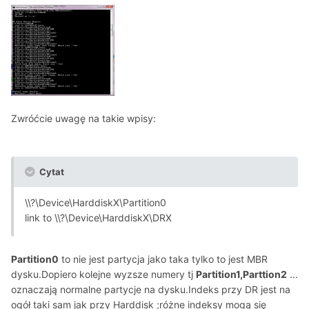
Zwróćcie uwagę na takie wpisy:
Cytat
\\?\Device\HarddiskX\Partition0
link to \\?\Device\HarddiskX\DRX
Partition0
to nie jest partycja jako taka tylko to jest MBR
dysku.Dopiero kolejne wyzsze numery tj
Partition1,Parttion2
...
oznaczają normalne partycje na dysku.Indeks przy DR jest na
ogół taki sam jak przy Harddisk ;różne indeksy mogą się