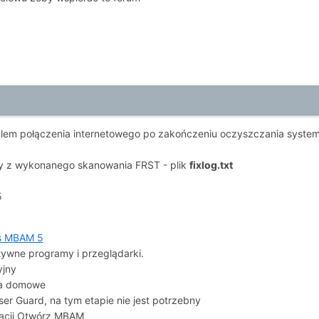
em połączenia internetowego po zakończeniu oczyszczania systemu
y z wykonanego skanowania FRST - plik
fixlog.txt
5
s MBAM 5
tywne programy i przeglądarki.
yjny
ia domowe
ser Guard, na tym etapie nie jest potrzebny
lacji Otwórz MBAM