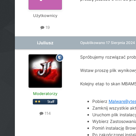
Użytkownicy
19
iJuliusz
Opublikowano
17 Sierpnia 2024
Spróbujemy rozwiązać probl
Wstaw proszę plik wynikow
Kolejny etap to skan MBAM
Moderatorzy
Pobierz
MalwareByte
Zamknij wszystkie ak
114
Uruchom plik instalac
Wybierz Zastosowan
Pomiń instalację Brow
Po zakończonej insta