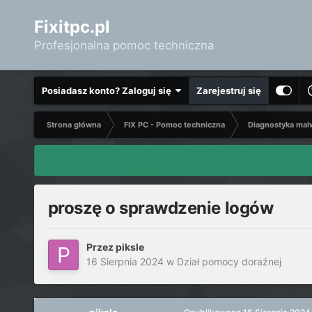
Fixitpc.pl
Profesjonalna pomoc techniczna
Posiadasz konto? Zaloguj się
Zarejestruj się
Strona główna
FIX PC - Pomoc techniczna
Diagnostyka mal
proszę o sprawdzenie logów
Przez
piksle
16 Sierpnia 2024
w
Dział pomocy doraźnej