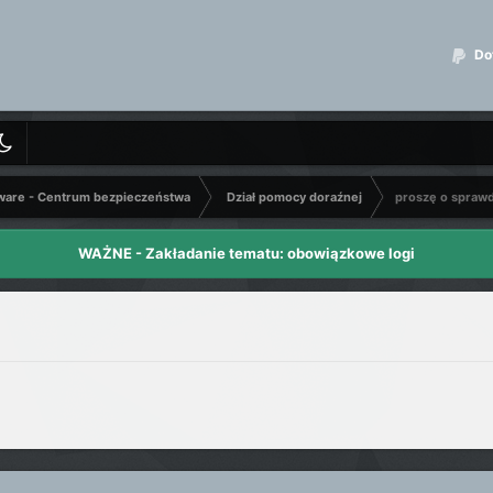
Dot
ware - Centrum bezpieczeństwa
Dział pomocy doraźnej
proszę o spraw
WAŻNE - Zakładanie tematu: obowiązkowe logi