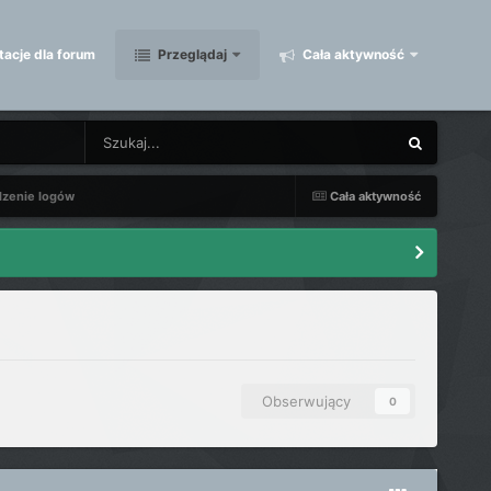
acje dla forum
Przeglądaj
Cała aktywność
dzenie logów
Cała aktywność
Obserwujący
0