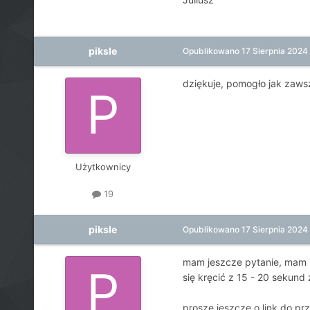
piksle
Opublikowano
17 Sierpnia 2024
dziękuje, pomogło jak zaws
Użytkownicy
19
piksle
Opublikowano
17 Sierpnia 2024
mam jeszcze pytanie, mam in
się kręcić z 15 - 20 sekun
proszę jeszcze o link do pr