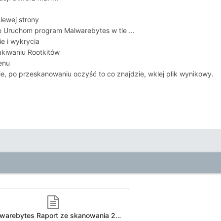
lewej strony
ę Uruchom program Malwarebytes w tle ...
e i wykrycia
kiwaniu Rootkitów
enu
, po przeskanowaniu oczyść to co znajdzie, wklej plik wynikowy.
Malwarebytes Raport ze skanowania 2024-09-01 103103.txt