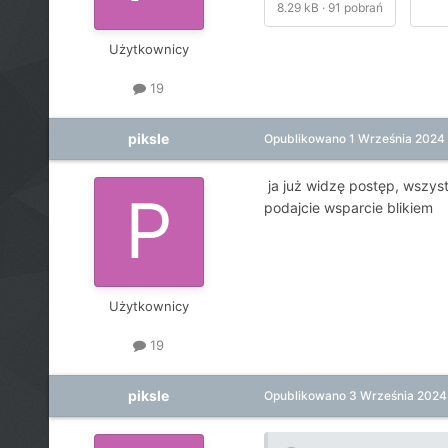
8.29 kB
·
91 pobrań
Użytkownicy
19
piksle
Opublikowano
1 Września 2024
ja już widzę postęp, wszystk
podajcie wsparcie blikiem
Użytkownicy
19
piksle
Opublikowano
3 Września 2024