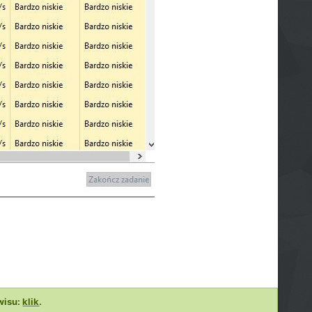
wisu:
klik
.