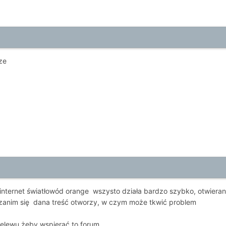
ze
ternet światłowód orange wszysto działa bardzo szybko, otwieranie
d zanim się dana treść otworzy, w czym może tkwić problem
zelewu żeby wspierać to forum