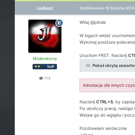
iJuliusz
Opublikowano
16 Sierpnia 2024
Witaj @piksle
W logach widać uruchomion
Wykonaj poniższe polecenia,
Uruchom FRST. Nacisnij
CT
Moderatorzy
Pokaż ukrytą zawarto
114
Adnotacja dla innych czyt
Nacisnij
CTRL+S
, by zapis
Fix ukończy pracę, nastąpi
Wstaw go do wglądu i poczek
Pozdrawiam serdecznie
Juliusz