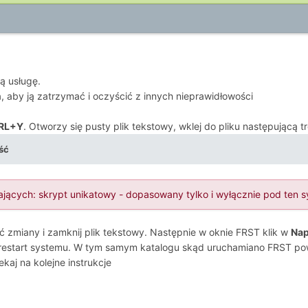
ą usługę.
 aby ją zatrzymać i oczyścić z innych nieprawidłowości
RL+Y
. Otworzy się pusty plik tekstowy, wklej do pliku następującą tr
ść
ających: skrypt unikatowy - dopasowany tylko i wyłącznie pod ten 
ać zmiany i zamknij plik tekstowy. Następnie w oknie FRST klik w
Nap
 restart systemu. W tym samym katalogu skąd uruchamiano FRST po
aj na kolejne instrukcje