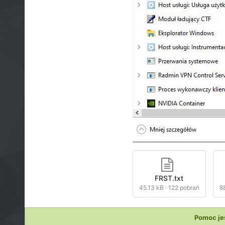
FRST.txt
45.13 kB
·
122 pobrań
8
Pomoc je