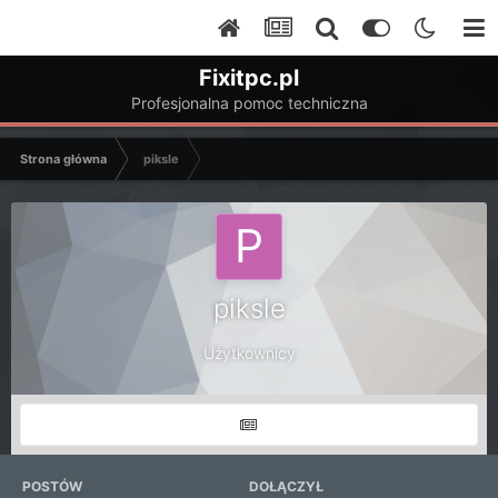
Fixitpc.pl
Profesjonalna pomoc techniczna
Strona główna
piksle
piksle
Użytkownicy
POSTÓW
DOŁĄCZYŁ