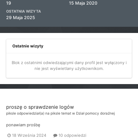
19
15 Maja 2020
OSTATNIA WIZYTA
29 Maja 2025
Ostatnie wizyty
Blok z ostatnimi odwiedzającymi dany profil jest wyłączony i
nie jest wyświetlany użytkownikom.
proszę o sprawdzenie logów
piksle
odpowiedział(a) na
piksle
temat w
Dział pomocy doraźnej
ponawiam prośbę
18 Września 2024
10 odpowiedzi