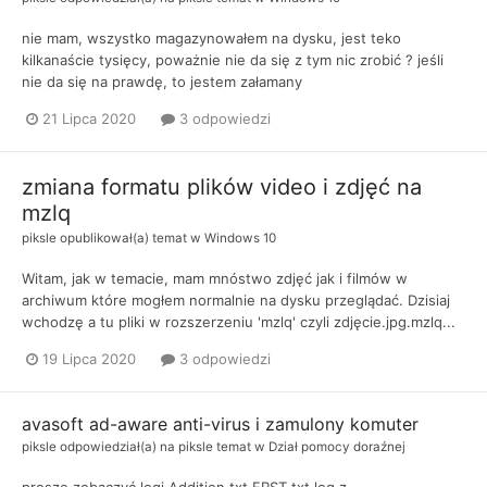
nie mam, wszystko magazynowałem na dysku, jest teko
kilkanaście tysięcy, poważnie nie da się z tym nic zrobić ? jeśli
nie da się na prawdę, to jestem załamany
21 Lipca 2020
3 odpowiedzi
zmiana formatu plików video i zdjęć na
mzlq
piksle
opublikował(a) temat w
Windows 10
Witam, jak w temacie, mam mnóstwo zdjęć jak i filmów w
archiwum które mogłem normalnie na dysku przeglądać. Dzisiaj
wchodzę a tu pliki w rozszerzeniu 'mzlq' czyli zdjęcie.jpg.mzlq...
19 Lipca 2020
3 odpowiedzi
avasoft ad-aware anti-virus i zamulony komuter
piksle
odpowiedział(a) na
piksle
temat w
Dział pomocy doraźnej