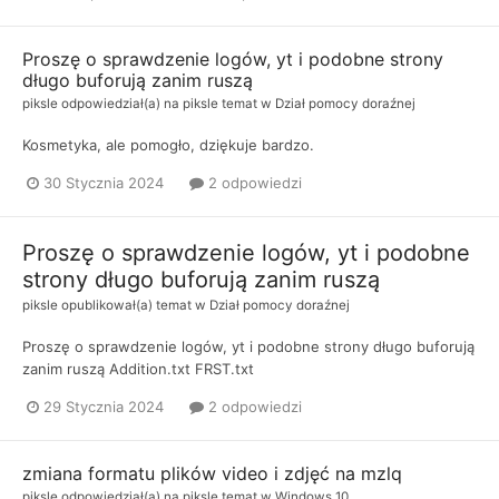
Proszę o sprawdzenie logów, yt i podobne strony
długo buforują zanim ruszą
piksle
odpowiedział(a) na
piksle
temat w
Dział pomocy doraźnej
Kosmetyka, ale pomogło, dziękuje bardzo.
30 Stycznia 2024
2 odpowiedzi
Proszę o sprawdzenie logów, yt i podobne
strony długo buforują zanim ruszą
piksle
opublikował(a) temat w
Dział pomocy doraźnej
Proszę o sprawdzenie logów, yt i podobne strony długo buforują
zanim ruszą Addition.txt FRST.txt
29 Stycznia 2024
2 odpowiedzi
zmiana formatu plików video i zdjęć na mzlq
piksle
odpowiedział(a) na
piksle
temat w
Windows 10