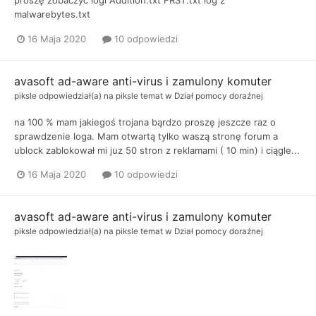
proszę zobaczyć logi Addition.txt FRST.txt log z
malwarebytes.txt
16 Maja 2020
10 odpowiedzi
avasoft ad-aware anti-virus i zamulony komuter
piksle
odpowiedział(a) na
piksle
temat w
Dział pomocy doraźnej
na 100 % mam jakiegoś trojana bąrdzo proszę jeszcze raz o
sprawdzenie loga. Mam otwartą tylko waszą stronę forum a
ublock zablokował mi juz 50 stron z reklamami ( 10 min) i ciągle...
16 Maja 2020
10 odpowiedzi
avasoft ad-aware anti-virus i zamulony komuter
piksle
odpowiedział(a) na
piksle
temat w
Dział pomocy doraźnej