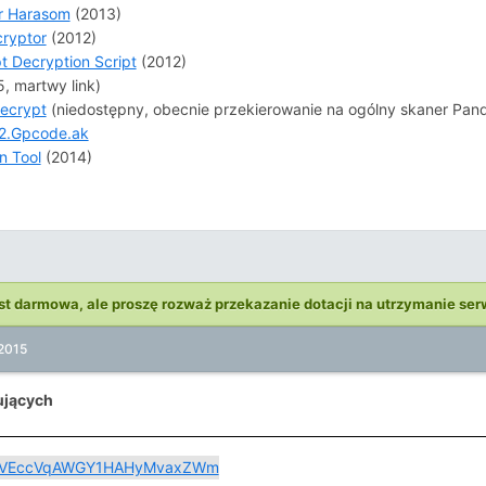
or Harasom
(2013)
ryptor
(2012)
 Decryption Script
(2012)
, martwy link)
ecrypt
(niedostępny, obecnie przekierowanie na ogólny skaner Pand
n32.Gpcode.ak
n Tool
(2014)
st darmowa, ale proszę rozważ przekazanie dotacji na utrzymanie ser
2015
rujących