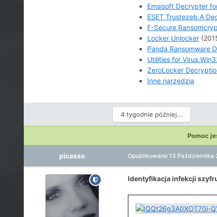
Emsisoft Decrypter f
ESET Trustezeb.A Dec
F-Secure Ransomcrypt
Locker Unlocker
(2015
Panda Ransomware D
Utilities for Virus.Wi
ZeroLocker Decryptio
Inne narzędzia
4 tygodnie później...
Pomoc je
picasso
Opublikowano
13 Października 
Identyfikacja infekcji szyf