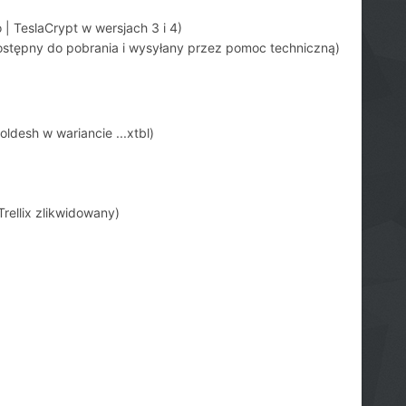
 | TeslaCrypt w wersjach 3 i 4)
ostępny do pobrania i wysyłany przez pomoc techniczną)
ldesh w wariancie .
.
.xtbl)
rellix
zlikwidowany)