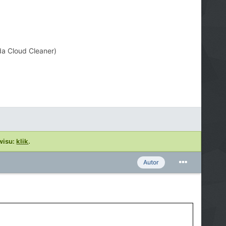
a Cloud Cleaner)
wisu:
klik
.
Autor