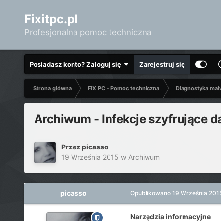
Fixitpc.pl
Profesjonalna pomoc techniczna
Posiadasz konto? Zaloguj się
Zarejestruj się
Strona główna
FIX PC - Pomoc techniczna
Diagnostyka mal
Archiwum - Infekcje szyfrujące d
Przez
picasso
19 Września 2015
w
Archiwum
picasso
Opublikowano
19 Września 201
Narzędzia informacyjne