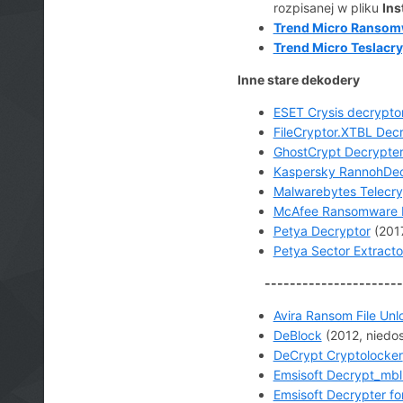
rozpisanej w pliku
Ins
Trend Micro Ransomw
Trend Micro Teslacr
Inne stare dekodery
ESET Crysis decrypto
FileCryptor.XTBL Dec
GhostCrypt Decrypte
Kaspersky RannohDec
Malwarebytes Telecry
McAfee Ransomware R
Petya Decryptor
(201
Petya Sector Extracto
------------------------
Avira Ransom File Unl
DeBlock
(2012, niedo
DeCrypt Cryptolocker
Emsisoft Decrypt_mbl
Emsisoft Decrypter f