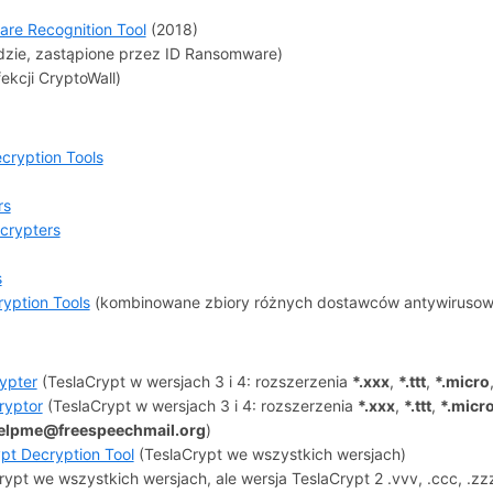
re Recognition Tool
(2018)
zie, zastąpione przez ID Ransomware)
fekcji CryptoWall)
ryption Tools
rs
crypters
s
yption Tools
(kombinowane zbiory różnych dostawców antywirusow
ypter
(TeslaCrypt w wersjach 3 i 4: rozszerzenia
*.xxx
,
*.ttt
,
*.micro
ryptor
(TeslaCrypt w wersjach 3 i 4: rozszerzenia
*.xxx
,
*.ttt
,
*.micr
elpme@freespeechmail.org
)
ypt Decryption Tool
(TeslaCrypt we wszystkich wersjach)
ypt we wszystkich wersjach, ale wersja TeslaCrypt 2 .vvv, .ccc, .z