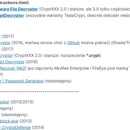
tructions.html
)
are File Decryptor
(CryptXXX 2.0 i starsze, ale 3.0 tylko częściowo
yptDecryptor
(wszystkie warianty TeslaCrypt, obecnie dekoder nied
r
(2017)
ryptor
(2016, martwa strona choć z
Github
można pobrać) (Shade/Tro
r
(2017)
ryptor
(CryptXXX 2.0 i starsze: rozszerzenie
*.crypt
)
pt Decryptor
(2016)
ecover (Mr2)
(po złączeniu
McAfee Enterprise i FireEye pod marką T
7)
r | Password Generator
(niedostępny)
-------------------------------------
ocker
(2012/2013)
stępny)
(niedostępny)
block.exe
(2013)
or CryptoDefense
(2014)