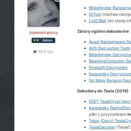
Bitdefender Ransomwa
IDTool
(martwe narzęd
ListCWall
(do starej in
Zbiory ogólne dekoderów
Administratorzy
Avast Ransomware Dec
AVG Decryption Tools
36,5 tys.
Bitdefender Decrypto
BleepingComputer De
Emsisoft Decrypters
Kaspersky Decryptor
No More Ransom Decr
Dekodery do Tesla (2016)
ESET TeslaCrypt decr
Kaspersky RakhniDec
pliki z przyrostkiem
h
Talos (Cisco) TeslaCr
TeslaDecoder
(TeslaCr