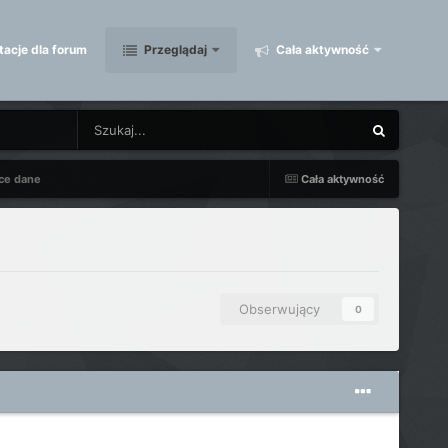
acje dla forum
Przeglądaj
Cała aktywność
ące dane
Cała aktywność
Obserwujący
0