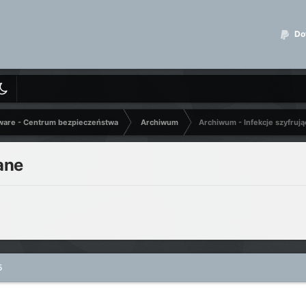
Dot
ware - Centrum bezpieczeństwa
Archiwum
Archiwum - Infekcje szyfruj
ane
5