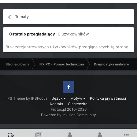
Tematy
Ostatnio przeglądający
0 użytkowników
Brak zarejestrowanych użytkowników przeglądających tę stronę.
Strona główna
FIX PC - Pomoc techniczna
Diagnostyka malware - C
Facebook
IPS Theme
by
IPSFocus
Język
Motyw
Polityka prywatności
Kontakt
Ciasteczka
Fixitpc.pl 2010-2026
Powered by Invision Community