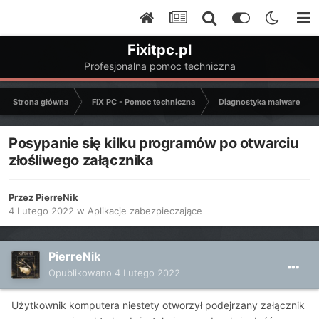
Fixitpc.pl
Profesjonalna pomoc techniczna
Strona główna
FIX PC - Pomoc techniczna
Diagnostyka malware - C
Posypanie się kilku programów po otwarciu
złośliwego załącznika
Przez
PierreNik
4 Lutego 2022
w
Aplikacje zabezpieczające
PierreNik
Opublikowano
4 Lutego 2022
Użytkownik komputera niestety otworzył podejrzany załącznik