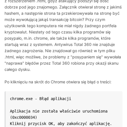
z rozszerzeniem .html, gdyż atakujący podszył się dość
dobrze pod jego znajomego. Załącznik otwierał stronę z jakimś
hashem, a następnie strona ta przekierowywała na stronę być
może wywołującą jakąś transakcję bitcoin? Przy czym
użytkownik tego komputera nie miał nigdy żadnego portfela
kryptowalut. Niestety od tego czasu kilka programów się
posypało, m.in. chrome, ale także kilka programów, które
startują wraz z systemem. Antywirus Total 360 nie znajduje
żadnego zagrożenia. Nie znajdował go również w tym pliku
.html, więc możliwe, że problemy z "posypaniem się" wywołała
"naprawa" błędów przez Total 360 robiona przy okazji skanu
całego dysku.
Po kliknięciu na skrót do Chrome otwiera się błąd o treści:
chrome.exe - Błąd aplikacji

Aplikacja nie została właściwie uruchomiona 
(0xc0000034)

Kliknij przycisk OK, aby zakończyć aplikację.