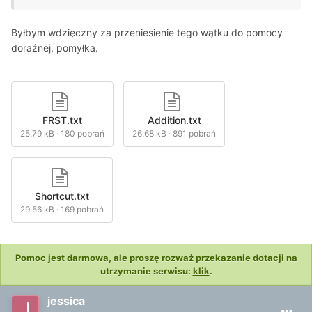
Byłbym wdzięczny za przeniesienie tego wątku do pomocy
doraźnej, pomyłka.
FRST.txt
Addition.txt
25.79 kB
·
180 pobrań
26.68 kB
·
891 pobrań
Shortcut.txt
29.56 kB
·
169 pobrań
Pomoc jest darmowa, ale proszę rozważ przekazanie dotacji na
utrzymanie serwisu:
klik
.
jessica