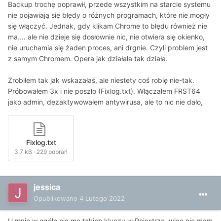
Backup trochę poprawił, przede wszystkim na starcie systemu
nie pojawiają się błędy o różnych programach, które nie mogły
się włączyć. Jednak, gdy klikam Chrome to błędu również nie
ma.... ale nie dzieje się dosłownie nic, nie otwiera się okienko,
nie uruchamia się żaden proces, ani drgnie. Czyli problem jest
z samym Chromem. Opera jak działała tak działa.
Zrobiłem tak jak wskazałaś, ale niestety coś robię nie-tak.
Próbowałem 3x i nie poszło (Fixlog.txt). Włączałem FRST64
jako admin, dezaktywowałem antywirusa, ale to nic nie dało,
Fixlog.txt
3.7 kB
·
229 pobrań
jessica
Opublikowano
4 Lutego 2022
U mnie w ogóle nie ma takich kluczy w Rejestrze, więc nie mam