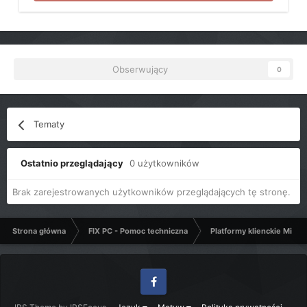
Obserwujący
0
Tematy
Ostatnio przeglądający
0 użytkowników
Brak zarejestrowanych użytkowników przeglądających tę stronę.
Strona główna
FIX PC - Pomoc techniczna
Platformy klienckie Micro
Facebook