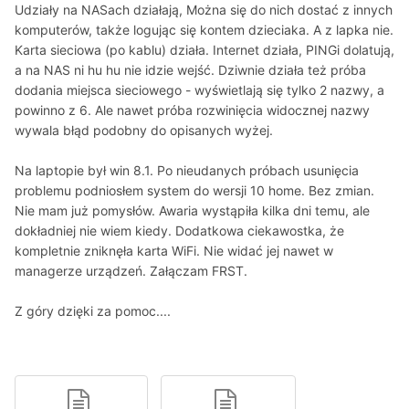
Udziały na NASach działają, Można się do nich dostać z innych
komputerów, także logując się kontem dzieciaka. A z lapka nie.
Karta sieciowa (po kablu) działa. Internet działa, PINGi dolatują,
a na NAS ni hu hu nie idzie wejść. Dziwnie działa też próba
dodania miejsca sieciowego - wyświetlają się tylko 2 nazwy, a
powinno z 6. Ale nawet próba rozwinięcia widocznej nazwy
wywala błąd podobny do opisanych wyżej.
Na laptopie był win 8.1. Po nieudanych próbach usunięcia
problemu podniosłem system do wersji 10 home. Bez zmian.
Nie mam już pomysłów. Awaria wystąpiła kilka dni temu, ale
dokładniej nie wiem kiedy. Dodatkowa ciekawostka, że
kompletnie zniknęła karta WiFi. Nie widać jej nawet w
managerze urządzeń. Załączam FRST.
Z góry dzięki za pomoc....