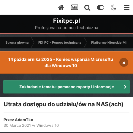
Fixitpc.pl
Profesjonalna pomoc techniczna
Strona główna
FIX PC - Pomoc techniczna
Platformy klienckie Micro
14 października 2025 - Koniec wsparcia Microsoftu
×
dla Windows 10
Zakładanie tematu: pomocne raporty i informacje
Utrata dostępu do udziału/ów na NAS(ach)
Przez
AdamTko
30 Marca 2021
w
Windows 10