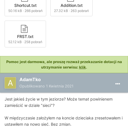
Shortcut.txt
Addition.txt
50.16 kB
·
266 pobrań
27.32 kB
·
263 pobrań
FRST.txt
52.12 kB
·
258 pobrań
Pomoc jest darmowa, ale proszę rozważ przekazanie dotacji na
utrzymanie serwisu:
klik
.
AdamTko
Opublikowano
1 Kwietnia 2021
Jest jakieś życie w tym jeziorze? Może temat powinienem
zamieścić w dziale "sieci"?
W międzyczasie założyłem na koncie dzieciaka zresetowałem i
ustawiłem na nowo sieć. Bez zmian.