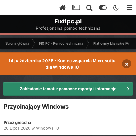
Fixitpc.pl
Profesjonalna pomoc techniczna
Strona główna
FIX PC - Pomoc techniczna
Platformy klienckie Micro
14 października 2025 - Koniec wsparcia Microsoftu
×
dla Windows 10
Zakładanie tematu: pomocne raporty i informacje
Przycinający Windows
Przez
grecoha
20 Lipca 2020
w
Windows 10