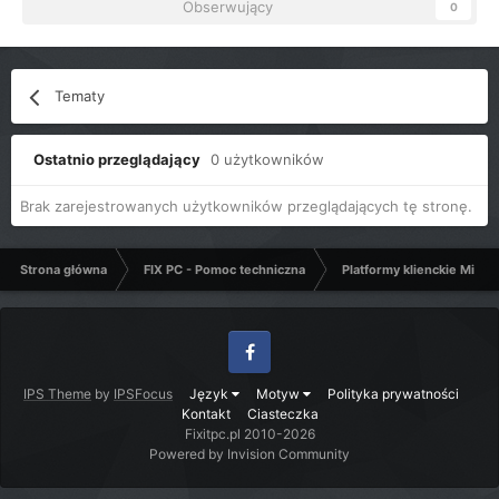
Obserwujący
0
Tematy
Ostatnio przeglądający
0 użytkowników
Brak zarejestrowanych użytkowników przeglądających tę stronę.
Strona główna
FIX PC - Pomoc techniczna
Platformy klienckie Micro
Facebook
IPS Theme
by
IPSFocus
Język
Motyw
Polityka prywatności
Kontakt
Ciasteczka
Fixitpc.pl 2010-2026
Powered by Invision Community