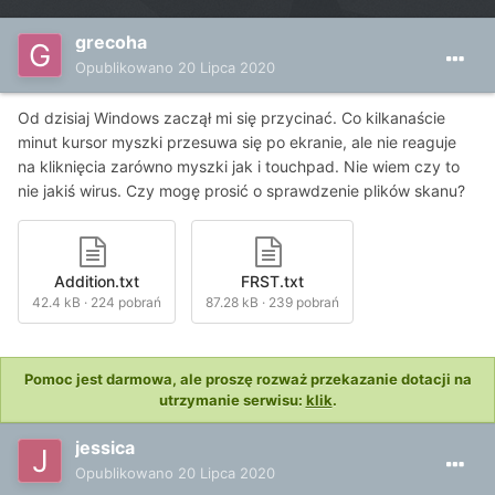
grecoha
Opublikowano
20 Lipca 2020
Od dzisiaj Windows zaczął mi się przycinać. Co kilkanaście
minut kursor myszki przesuwa się po ekranie, ale nie reaguje
na kliknięcia zarówno myszki jak i touchpad. Nie wiem czy to
nie jakiś wirus. Czy mogę prosić o sprawdzenie plików skanu?
Addition.txt
FRST.txt
42.4 kB
·
224 pobrań
87.28 kB
·
239 pobrań
Pomoc jest darmowa, ale proszę rozważ przekazanie dotacji na
utrzymanie serwisu:
klik
.
jessica
Opublikowano
20 Lipca 2020