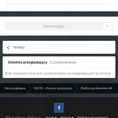
Obserwujący
0
Tematy
Ostatnio przeglądający
0 użytkowników
Brak zarejestrowanych użytkowników przeglądających tę stronę.
Strona główna
FIX PC - Pomoc techniczna
Platformy klienckie Micro
Facebook
IPS Theme
by
IPSFocus
Język
Motyw
Polityka prywatności