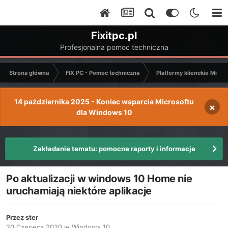
Fixitpc.pl
Profesjonalna pomoc techniczna
Strona główna
FIX PC - Pomoc techniczna
Platformy klienckie Micro
14 października 2025 - Koniec wsparcia Microsoftu
×
dla Windows 10
Zakładanie tematu: pomocne raporty i informacje
Po aktualizacji w windows 10 Home nie
uruchamiają niektóre aplikacje
Przez
ster
20 Czerwca 2020
w
Windows 10