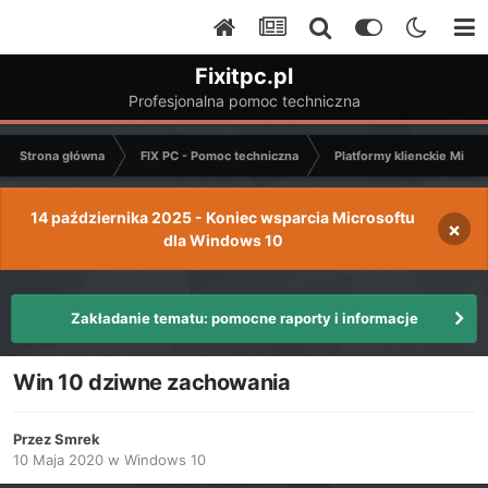
Fixitpc.pl
Profesjonalna pomoc techniczna
Strona główna
FIX PC - Pomoc techniczna
Platformy klienckie Micro
14 października 2025 - Koniec wsparcia Microsoftu
×
dla Windows 10
Zakładanie tematu: pomocne raporty i informacje
Win 10 dziwne zachowania
Przez
Smrek
10 Maja 2020
w
Windows 10