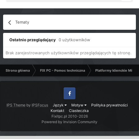
Tematy
Ostatnio przeglądający
0 użytkowników
Brak zarejestrowanych użytkowników przeglądających tę stronę.
Strona główna
FIX PC - Pomoc techniczna
Platformy klienckie Micro
Facebook
IPS Theme
by
IPSFocus
Język
Motyw
Polityka prywatności
Kontakt
Ciasteczka
Fixitpc.pl 2010-2026
Powered by Invision Community