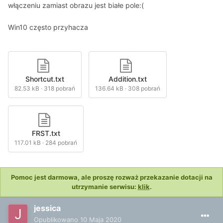
włączeniu zamiast obrazu jest białe pole:(
Win10 często przyhacza
Shortcut.txt
Addition.txt
82.53 kB
·
318 pobrań
136.64 kB
·
308 pobrań
FRST.txt
117.01 kB
·
284 pobrań
Pomoc jest darmowa, ale proszę rozważ przekazanie dotacji na
utrzymanie serwisu:
klik
.
jessica
Opublikowano
10 Maja 2020