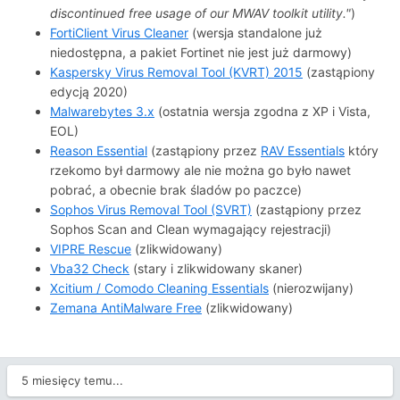
discontinued free usage of our MWAV toolkit utility."
)
FortiClient Virus Cleaner
(wersja standalone już
niedostępna, a pakiet Fortinet nie jest już darmowy)
Kaspersky Virus Removal Tool (KVRT) 2015
(zastąpiony
edycją 2020)
Malwarebytes 3.x
(ostatnia wersja zgodna z XP i Vista,
EOL)
Reason Essential
(zastąpiony przez
RAV Essentials
który
rzekomo był darmowy ale nie można go było nawet
pobrać, a obecnie brak śladów po paczce)
Sophos Virus Removal Tool (SVRT)
(zastąpiony przez
Sophos Scan and Clean wymagający rejestracji)
VIPRE Rescue
(zlikwidowany)
Vba32 Check
(stary i zlikwidowany skaner)
Xcitium / Comodo Cleaning Essentials
(nierozwijany)
Zemana AntiMalware Free
(zlikwidowany)
5 miesięcy temu...