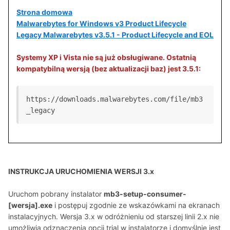
Strona domowa
Malwarebytes for Windows v3 Product Lifecycle
Legacy Malwarebytes v3.5.1 - Product Lifecycle and EOL
Systemy XP i Vista nie są już obsługiwane. Ostatnią
kompatybilną wersją (bez aktualizacji baz) jest 3.5.1:
https://downloads.malwarebytes.com/file/mb3
_legacy
INSTRUKCJA URUCHOMIENIA WERSJI 3.x
Uruchom pobrany instalator
mb3-setup-consumer-
[wersja].exe
i postępuj zgodnie ze wskazówkami na ekranach
instalacyjnych. Wersja 3.x w odróżnieniu od starszej linii 2.x nie
umożliwia odznaczenia opcji trial w instalatorze i domyślnie jest