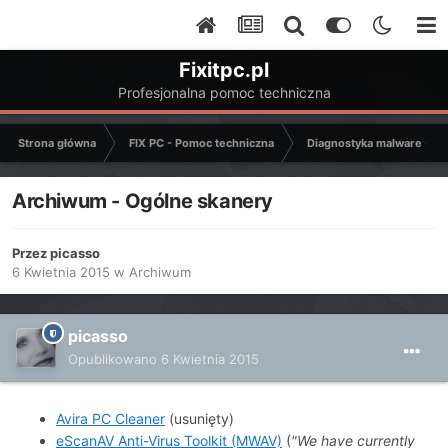
Fixitpc.pl
Profesjonalna pomoc techniczna
Strona główna
FIX PC - Pomoc techniczna
Diagnostyka malware - C
Archiwum - Ogólne skanery
Przez
picasso
6 Kwietnia 2015
w
Archiwum
picasso
Opublikowano
6 Kwietnia 2015
Avira PC Cleaner
(usunięty)
eScanAV Anti-Virus Toolkit (MWAV)
(
"We have currently