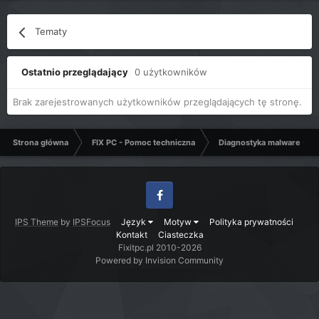
Tematy
Ostatnio przeglądający
0 użytkowników
Brak zarejestrowanych użytkowników przeglądających tę stronę.
Strona główna
FIX PC - Pomoc techniczna
Diagnostyka malware - C
Facebook
IPS Theme
by
IPSFocus
Język
Motyw
Polityka prywatności
Kontakt
Ciasteczka
Fixitpc.pl 2010-2026
Powered by Invision Community