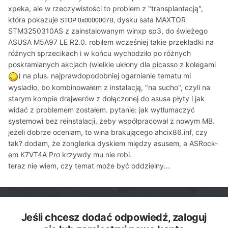
xpeka, ale w rzeczywistości to problem z "transplantacją",
która pokazuje
dysku sata MAXTOR
STOP 0x0000007B,
STM3250310AS z zainstalowanym winxp sp3, do świeżego
ASUSA M5A97 LE R2.0. robiłem wcześniej takie przekładki na
różnych sprzecikach i w końcu wychodziło po różnych
poskramianych akcjach (wielkie ukłony dla picasso z kolegami
) na plus. najprawdopodobniej ogarnianie tematu mi
wysiadło, bo kombinowałem z instalacją, "na sucho", czyli na
starym kompie drajwerów z dołączonej do asusa płyty i jak
widać z problemem zostałem. pytanie: jak wytłumaczyć
systemowi bez reinstalacji, żeby współpracował z nowym MB.
jeżeli dobrze oceniam, to wina brakującego ahcix86.inf, czy
tak? dodam, że żonglerka dyskiem między asusem, a
ASRock-
em K7VT4A Pro krzywdy mu nie robi.
teraz nie wiem, czy temat może być oddzielny...
Jeśli chcesz dodać odpowiedź, zaloguj