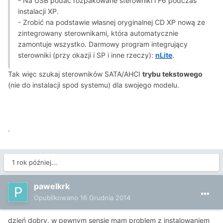
- Na USB podać rozpakowane sterowniki i F6 podczas
instalacji XP.
- Zrobić na podstawie własnej oryginalnej CD XP nową ze
zintegrowany sterownikami, która automatycznie
zamontuje wszystko. Darmowy program integrujący
sterowniki (przy okazji i SP i inne rzeczy):
nLite
.
Tak więc szukaj sterowników SATA/AHCI
trybu tekstowego
(nie do instalacji spod systemu) dla swojego modelu.
.
1 rok później...
pawelkrk
Opublikowano
16 Grudnia 2014
dzień dobry. w pewnym sensie mam problem z instalowaniem