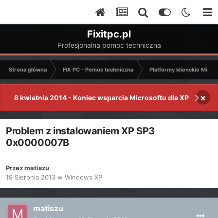
Fixitpc.pl
Profesjonalna pomoc techniczna
Strona główna
FIX PC - Pomoc techniczna
Platformy klienckie Micro
×
8 kwietnia 2014 - Koniec wsparcia Microsoftu dla XP
Problem z instalowaniem XP SP3
0x0000007B
Przez
matiszu
19 Sierpnia 2013
w
Windows XP
matiszu