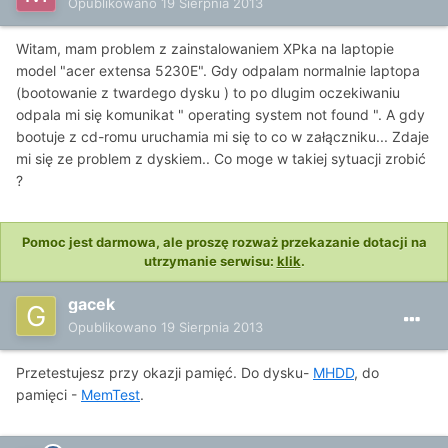
Opublikowano
19 Sierpnia 2013
Witam, mam problem z zainstalowaniem XPka na laptopie
model "acer extensa 5230E". Gdy odpalam normalnie laptopa
(bootowanie z twardego dysku ) to po dlugim oczekiwaniu
odpala mi się komunikat " operating system not found ". A gdy
bootuje z cd-romu uruchamia mi się to co w załączniku... Zdaje
mi się ze problem z dyskiem.. Co moge w takiej sytuacji zrobić
?
Pomoc jest darmowa, ale proszę rozważ przekazanie dotacji na
utrzymanie serwisu:
klik
.
gacek
Opublikowano
19 Sierpnia 2013
Przetestujesz przy okazji pamięć. Do dysku-
MHDD
, do
pamięci -
MemTest
.