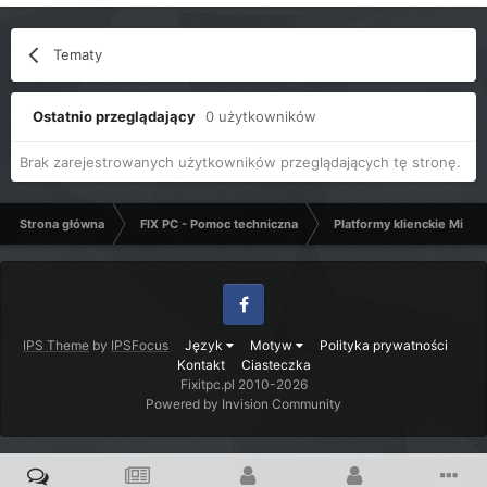
Tematy
Ostatnio przeglądający
0 użytkowników
Brak zarejestrowanych użytkowników przeglądających tę stronę.
Strona główna
FIX PC - Pomoc techniczna
Platformy klienckie Micro
Facebook
IPS Theme
by
IPSFocus
Język
Motyw
Polityka prywatności
Kontakt
Ciasteczka
Fixitpc.pl 2010-2026
Powered by Invision Community