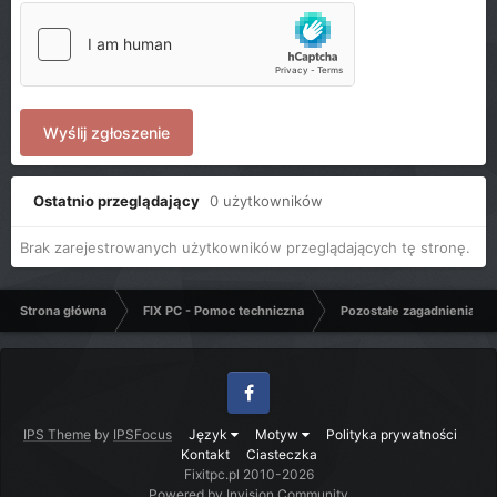
Wyślij zgłoszenie
Ostatnio przeglądający
0 użytkowników
Brak zarejestrowanych użytkowników przeglądających tę stronę.
Strona główna
FIX PC - Pomoc techniczna
Pozostałe zagadnienia k
Facebook
IPS Theme
by
IPSFocus
Język
Motyw
Polityka prywatności
Kontakt
Ciasteczka
Fixitpc.pl 2010-2026
Powered by Invision Community