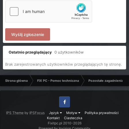
Wyślij zgłoszenie
Ostatnio przeglądający
0 użytkowników
Brak zarejestrowanych użytkowników przeglądających tę stronę.
Strona główna
FIX PC - Pomoc techniczna
Pozostałe zagadnienia k
Facebook
IPS Theme
by
IPSFocus
Język
Motyw
Polityka prywatności
Kontakt
Ciasteczka
Fixitpc.pl 2010-2026
Powered by Invision Community