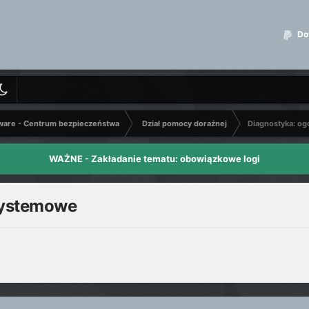
Dot
ware - Centrum bezpieczeństwa
Dział pomocy doraźnej
Diagnostyka: og
WAŻNE - Zakładanie tematu: obowiązkowe logi
 systemowe