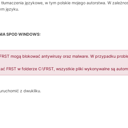
łumaczenia językowe, w tym polskie mojego autorstwa. W zależnośc
ym języku.
NIA SPOD WINDOWS:
e FRST mogą blokować antywirusy oraz malware. W przypadku problem
ać FRST w folderze C:\FRST, wszystkie pliki wykonywalne są autom
uruchomić z dwukliku.