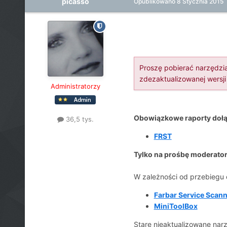
picasso
Opublikowano
8 Stycznia 2015
Proszę pobierać narzędzia
zdezaktualizowanej wersji
Administratorzy
Obowiązkowe raporty dołą
36,5 tys.
FRST
Tylko na prośbę moderatora
W zależności od przebiegu
Farbar Service Scann
MiniToolBox
Stare nieaktualizowane narz