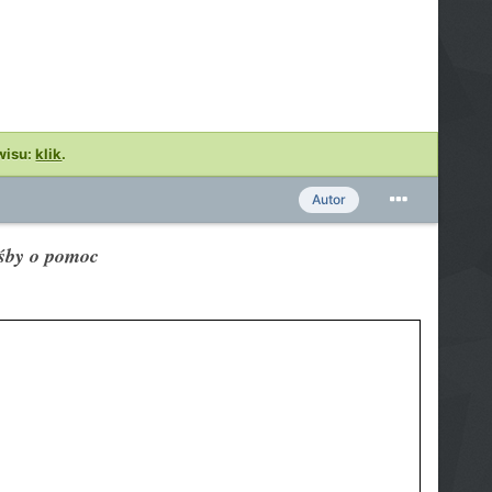
wisu:
klik
.
Autor
ośby o pomoc