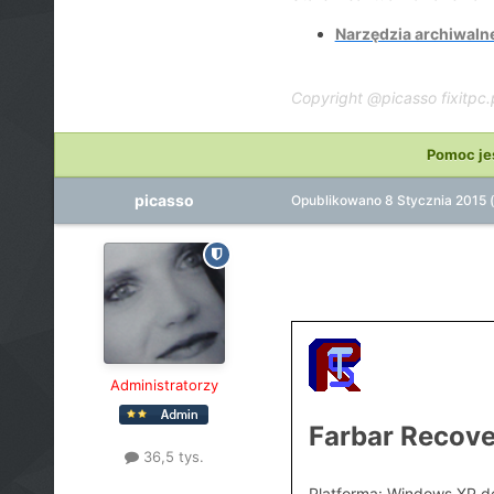
Narzędzia archiwaln
Copyright @picasso fixitpc.
Pomoc je
picasso
Opublikowano
8 Stycznia 2015
Administratorzy
Farbar Recove
36,5 tys.
Platforma: Windows XP do