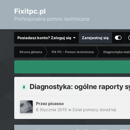
Fixitpc.pl
Profesjonalna pomoc techniczna
Posiadasz konto? Zaloguj się
Zarejestruj się
Strona główna
FIX PC - Pomoc techniczna
Diagnostyka mal
Diagnostyka: ogólne raporty
Przez
picasso
8 Stycznia 2015
w
Dział pomocy doraźnej