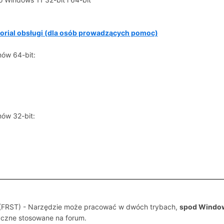
torial obsługi (dla osób prowadzących pomoc)
mów 64-bit:
mów 32-bit:
 (FRST) - Narzędzie może pracować w dwóch trybach,
spod Windo
yczne stosowane na forum.