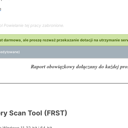
e
pl Powielanie tej pracy zabronione.
st darmowa, ale proszę rozważ przekazanie dotacji na utrzymanie ser
(edytowane)
Raport obowiązkowy dołączany do każdej pr
ry Scan Tool (FRST)
 Windows 11 32-bit i 64-bit