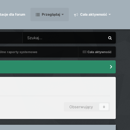
acje dla forum
Przeglądaj
Cała aktywność
ólne raporty systemowe
Cała aktywność
Obserwujący
0