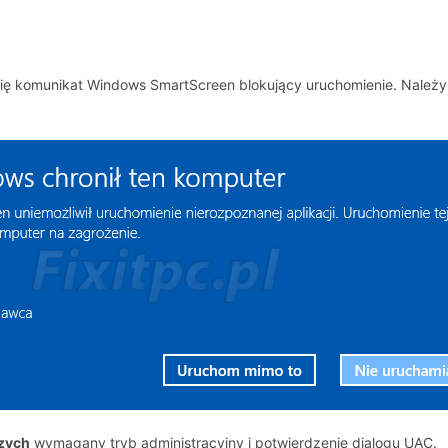
ię komunikat Windows SmartScreen blokujący uruchomienie. Należy 
szych
wymagany tryb administracyjny i potwierdzenie dialogu UAC.