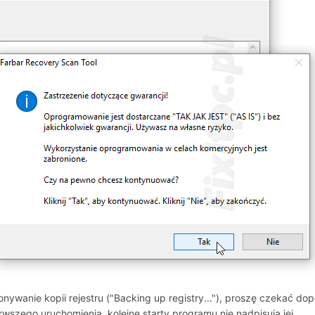
wanie kopii rejestru ("Backing up registry..."), proszę czekać dopó
wszego uruchomienia, kolejne starty programu nie nadpisują jej.