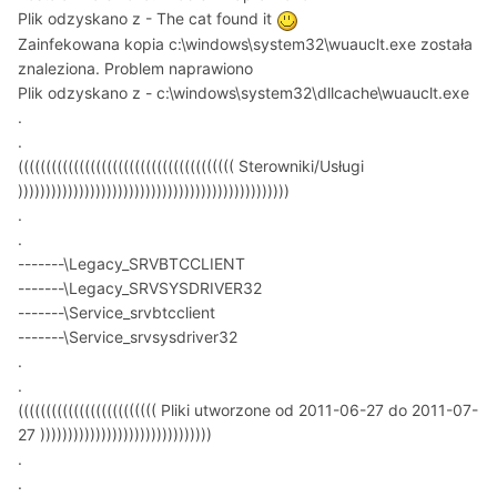
Plik odzyskano z - The cat found it
Zainfekowana kopia c:\windows\system32\wuauclt.exe została
znaleziona. Problem naprawiono
Plik odzyskano z - c:\windows\system32\dllcache\wuauclt.exe
.
.
((((((((((((((((((((((((((((((((((((((( Sterowniki/Usługi
)))))))))))))))))))))))))))))))))))))))))))))))))
.
.
-------\Legacy_SRVBTCCLIENT
-------\Legacy_SRVSYSDRIVER32
-------\Service_srvbtcclient
-------\Service_srvsysdriver32
.
.
((((((((((((((((((((((((( Pliki utworzone od 2011-06-27 do 2011-07-
27 )))))))))))))))))))))))))))))))
.
.