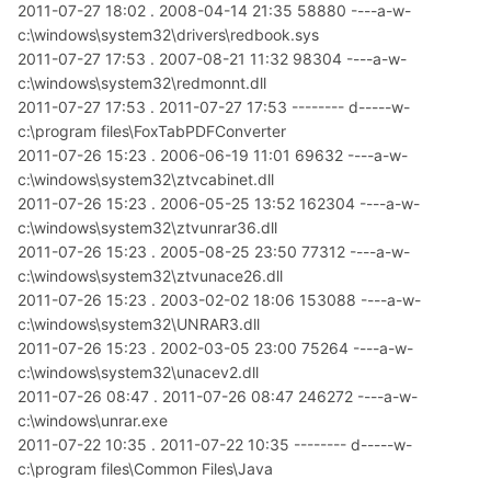
2011-07-27 18:02 . 2008-04-14 21:35 58880 ----a-w-
c:\windows\system32\drivers\redbook.sys
2011-07-27 17:53 . 2007-08-21 11:32 98304 ----a-w-
c:\windows\system32\redmonnt.dll
2011-07-27 17:53 . 2011-07-27 17:53 -------- d-----w-
c:\program files\FoxTabPDFConverter
2011-07-26 15:23 . 2006-06-19 11:01 69632 ----a-w-
c:\windows\system32\ztvcabinet.dll
2011-07-26 15:23 . 2006-05-25 13:52 162304 ----a-w-
c:\windows\system32\ztvunrar36.dll
2011-07-26 15:23 . 2005-08-25 23:50 77312 ----a-w-
c:\windows\system32\ztvunace26.dll
2011-07-26 15:23 . 2003-02-02 18:06 153088 ----a-w-
c:\windows\system32\UNRAR3.dll
2011-07-26 15:23 . 2002-03-05 23:00 75264 ----a-w-
c:\windows\system32\unacev2.dll
2011-07-26 08:47 . 2011-07-26 08:47 246272 ----a-w-
c:\windows\unrar.exe
2011-07-22 10:35 . 2011-07-22 10:35 -------- d-----w-
c:\program files\Common Files\Java