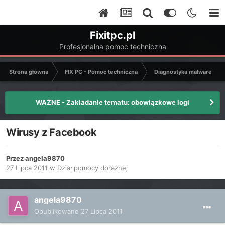
Fixitpc.pl
Profesjonalna pomoc techniczna
Strona główna
FIX PC - Pomoc techniczna
Diagnostyka malware - C
WAŻNE - Zakładanie tematu: obowiązkowe logi
Wirusy z Facebook
Przez
angela9870
27 Lipca 2011
w
Dział pomocy doraźnej
angela9870
Opublikowano
27 Lipca 2011