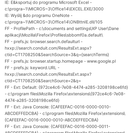
IE: E&ksportuj do programu Microsoft Excel -
c:\progra~1\MICROS~3\Office14\EXCEL.EXE/3000
IE: Wyślij &do programu OneNote -
c:\progra~1\MICROS~3\Office14\ONBttnIE.dll/105
FF - ProfilePath - c:\documents and settings\XP User\Dane
aplikacji\Mozilla\Firefox\Profiles\sbbomf0a.default\
FF - prefs.js: browser.search.defaulturl -
hxxp://search.conduit.com/ResultsExt.aspx?
ctid=CT1708250&SearchSource=3&q={searchTerms}
FF - prefs.js: browser.startup.homepage - www.google.pl
FF - prefs.js: keyword.URL -
hxxp://search.conduit.com/ResultsExt.aspx?
ctid=CT1708250&SearchSource=2&q=
FF - Ext: Default: {972ce4c6-7e08-4474-a285-3208198ce6fd}
- c:\program files\Mozilla Firefox\extensions\{972ce4c6-7e08-
4474-a285-3208198ce6fd}
FF - Ext: Java Console: {CAFEEFAC-0016-0000-0010-
ABCDEFFEDCBA} - c:\program files\Mozilla Firefox\extensions\
{CAFEEFAC-0016-0000-0010-ABCDEFFEDCBA}
FF - Ext: Java Console: {CAFEEFAC-0016-0000-0011-
ABCDEFFEDCBA} - c:\program files\Mozilla Firefox\extensions\