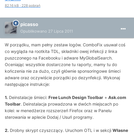
82.16 kB
·
228 pobrań
picasso
Opublikowano
27 Lipca 2011
W porządku, mam pełny zestaw logów. ComboFix usuwał coś
co wygląda na rootkita TDL, składniki owej infekcji z linka
puszczonego na Facebooku i adware MyGlobalSearch.
Oceniając wszystkie dostarczone tu raporty, mamy tu do
kończenia nie za dużo, czyli głównie sponsoringowe śmieci
adware oraz oczywiście porządki po dezynfekcji. Wykonaj
następujące instrukcje:
1.
Deinstalacje śmieci:
Free Lunch Design Toolbar
+
Ask.com
Toolbar
. Deinstalacja prowadzona w dwóch miejscach po
kolei: w menedżerze rozszerzeń Firefox oraz w Panelu
sterowania w aplecie Dodaj / Usuń programy.
2.
Drobny skrypt czyszczący. Uruchom OTL i w sekcji
Własne