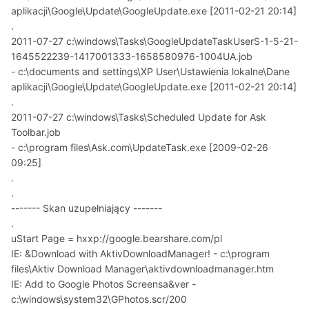
aplikacji\Google\Update\GoogleUpdate.exe [2011-02-21 20:14]
.
2011-07-27 c:\windows\Tasks\GoogleUpdateTaskUserS-1-5-21-
1645522239-1417001333-1658580976-1004UA.job
- c:\documents and settings\XP User\Ustawienia lokalne\Dane
aplikacji\Google\Update\GoogleUpdate.exe [2011-02-21 20:14]
.
2011-07-27 c:\windows\Tasks\Scheduled Update for Ask
Toolbar.job
- c:\program files\Ask.com\UpdateTask.exe [2009-02-26
09:25]
.
.
------- Skan uzupełniający -------
.
uStart Page = hxxp://google.bearshare.com/pl
IE: &Download with AktivDownloadManager! - c:\program
files\Aktiv Download Manager\aktivdownloadmanager.htm
IE: Add to Google Photos Screensa&ver -
c:\windows\system32\GPhotos.scr/200