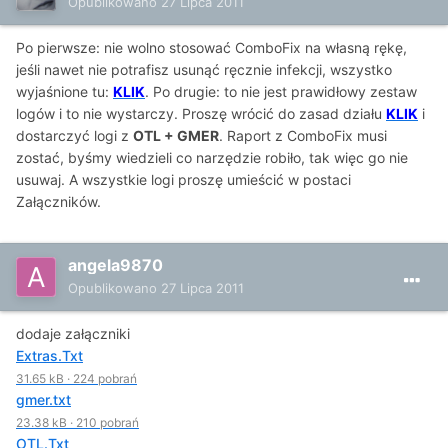
Opublikowano
27 Lipca 2011
Po pierwsze: nie wolno stosować ComboFix na własną rękę,
jeśli nawet nie potrafisz usunąć ręcznie infekcji, wszystko
wyjaśnione tu:
KLIK
. Po drugie: to nie jest prawidłowy zestaw
logów i to nie wystarczy. Proszę wrócić do zasad działu
KLIK
i
dostarczyć logi z
OTL + GMER
. Raport z ComboFix musi
zostać, byśmy wiedzieli co narzędzie robiło, tak więc go nie
usuwaj. A wszystkie logi proszę umieścić w postaci
Załączników.
angela9870
Opublikowano
27 Lipca 2011
dodaje załączniki
Extras.Txt
31.65 kB
·
224 pobrań
gmer.txt
23.38 kB
·
210 pobrań
OTL.Txt