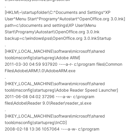
.
[HKLM\~\startupfolder\C:^Documents and Settings^XP
User^Menu Start^Programy^Autostart^OpenOffice.org 3.0.lnk]
path=c:\documents and settings\XP User\Menu
Start\Programy\Autostart\OpenOffice.org 3.0.lnk
backup=c:\windows\pss\OpenOffice.org 3.0.lnkStartup
.
[HKEY_LOCAL_MACHINE\software\microsoft\shared
tools\msconfig\startupreg\Adobe ARM]
2011-03-30 04:59 937920 ----a-r- c:\program files\Common
Files\Adobe\ARM\1.0\AdobeARM.exe
.
[HKEY_LOCAL_MACHINE\software\microsoft\shared
tools\msconfig\startupreg\Adobe Reader Speed Launcher]
2011-06-08 04:02 37296 ----a-w- c:\program
files\Adobe\Reader 9.0\Reader\reader_sl.exe
.
[HKEY_LOCAL_MACHINE\software\microsoft\shared
tools\msconfig\startupreg\InCD]
2008-02-18 13:36 1057064 ----a-w- c:\program