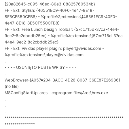
{20a82645-c095-46ed-80e3-08825760534b}
FF - Ext: Stylish: {46551EC9-40F0-4e47-8E18-
8E5CF550CFB8} - %profile%\extensions\{46551EC9-40F0-
4e47-8E18-8E5CF550CFB8}
FF - Ext: Free Lunch Design Toolbar: {57cc715d-37ca-44e4-
9ec2-8c2cbddb25ec} - %profile%\extensions\{57cc715d-37ca-
44e4-9ec2-8c2cbddb25ec}
FF - Ext: Vividas player plugin: player@vividas.com -
%profile%\extensions\player@vividas.com
.
- - - - USUNIĘTO PUSTE WPISY - - - -
.
WebBrowser-{A057A204-BACC-4D26-8087-36EE87E26986} -
(no file)
MSConfigStartUp-ares - c:\program files\Ares\Ares.exe
.
.
.
***********************************************************
***************