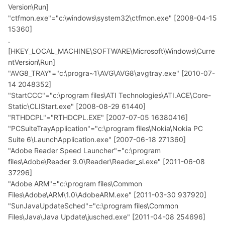
Version\Run]
"ctfmon.exe"="c:\windows\system32\ctfmon.exe" [2008-04-15
15360]
.
[HKEY_LOCAL_MACHINE\SOFTWARE\Microsoft\Windows\Curre
ntVersion\Run]
"AVG8_TRAY"="c:\progra~1\AVG\AVG8\avgtray.exe" [2010-07-
14 2048352]
"StartCCC"="c:\program files\ATI Technologies\ATI.ACE\Core-
Static\CLIStart.exe" [2008-08-29 61440]
"RTHDCPL"="RTHDCPL.EXE" [2007-07-05 16380416]
"PCSuiteTrayApplication"="c:\program files\Nokia\Nokia PC
Suite 6\LaunchApplication.exe" [2007-06-18 271360]
"Adobe Reader Speed Launcher"="c:\program
files\Adobe\Reader 9.0\Reader\Reader_sl.exe" [2011-06-08
37296]
"Adobe ARM"="c:\program files\Common
Files\Adobe\ARM\1.0\AdobeARM.exe" [2011-03-30 937920]
"SunJavaUpdateSched"="c:\program files\Common
Files\Java\Java Update\jusched.exe" [2011-04-08 254696]