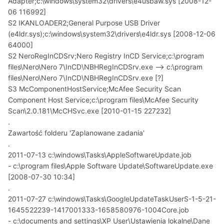
Adapter;c:\windows\system32\drivers\e4usbaw.sys [2008-12-
06 116992]
S2 IKANLOADER2;General Purpose USB Driver
(e4ldr.sys);c:\windows\system32\drivers\e4ldr.sys [2008-12-06
64000]
S2 NeroRegInCDSrv;Nero Registry InCD Service;c:\program
files\Nero\Nero 7\InCD\NBHRegInCDSrv.exe --> c:\program
files\Nero\Nero 7\InCD\NBHRegInCDSrv.exe [?]
S3 McComponentHostService;McAfee Security Scan
Component Host Service;c:\program files\McAfee Security
Scan\2.0.181\McCHSvc.exe [2010-01-15 227232]
.
Zawartość folderu 'Zaplanowane zadania'
.
2011-07-13 c:\windows\Tasks\AppleSoftwareUpdate.job
- c:\program files\Apple Software Update\SoftwareUpdate.exe
[2008-07-30 10:34]
.
2011-07-27 c:\windows\Tasks\GoogleUpdateTaskUserS-1-5-21-
1645522239-1417001333-1658580976-1004Core.job
- c:\documents and settings\XP User\Ustawienia lokalne\Dane