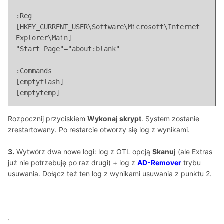
:Reg

[HKEY_CURRENT_USER\Software\Microsoft\Internet 
Explorer\Main]

"Start Page"="about:blank"

:Commands

[emptyflash]

[emptytemp]
Rozpocznij przyciskiem
Wykonaj skrypt
. System zostanie
zrestartowany. Po restarcie otworzy się log z wynikami.
3.
Wytwórz dwa nowe logi: log z OTL opcją
Skanuj
(ale Extras
już nie potrzebuję po raz drugi) + log z
AD-Remover
trybu
usuwania. Dołącz też ten log z wynikami usuwania z punktu 2.
.