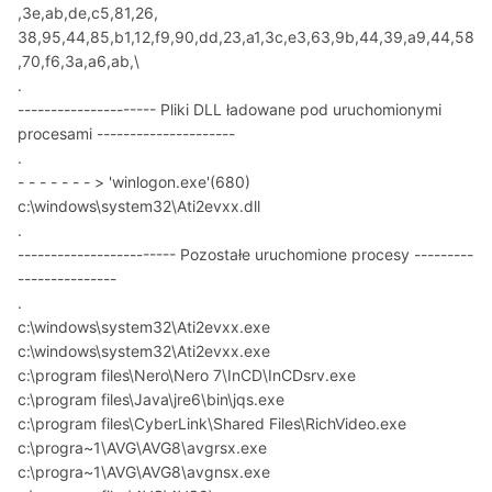
,3e,ab,de,c5,81,26,
38,95,44,85,b1,12,f9,90,dd,23,a1,3c,e3,63,9b,44,39,a9,44,58
,70,f6,3a,a6,ab,\
.
--------------------- Pliki DLL ładowane pod uruchomionymi
procesami ---------------------
.
- - - - - - - > 'winlogon.exe'(680)
c:\windows\system32\Ati2evxx.dll
.
------------------------ Pozostałe uruchomione procesy ---------
---------------
.
c:\windows\system32\Ati2evxx.exe
c:\windows\system32\Ati2evxx.exe
c:\program files\Nero\Nero 7\InCD\InCDsrv.exe
c:\program files\Java\jre6\bin\jqs.exe
c:\program files\CyberLink\Shared Files\RichVideo.exe
c:\progra~1\AVG\AVG8\avgrsx.exe
c:\progra~1\AVG\AVG8\avgnsx.exe