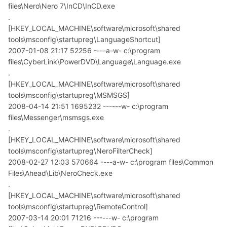
files\Nero\Nero 7\InCD\InCD.exe
.
[HKEY_LOCAL_MACHINE\software\microsoft\shared
tools\msconfig\startupreg\LanguageShortcut]
2007-01-08 21:17 52256 ----a-w- c:\program
files\CyberLink\PowerDVD\Language\Language.exe
.
[HKEY_LOCAL_MACHINE\software\microsoft\shared
tools\msconfig\startupreg\MSMSGS]
2008-04-14 21:51 1695232 ------w- c:\program
files\Messenger\msmsgs.exe
.
[HKEY_LOCAL_MACHINE\software\microsoft\shared
tools\msconfig\startupreg\NeroFilterCheck]
2008-02-27 12:03 570664 ----a-w- c:\program files\Common
Files\Ahead\Lib\NeroCheck.exe
.
[HKEY_LOCAL_MACHINE\software\microsoft\shared
tools\msconfig\startupreg\RemoteControl]
2007-03-14 20:01 71216 ------w- c:\program