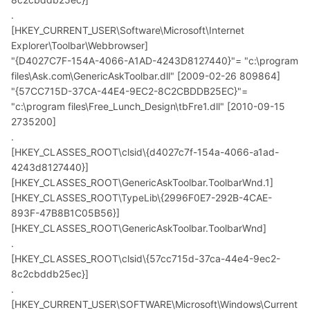
.
[HKEY_CURRENT_USER\Software\Microsoft\Internet
Explorer\Toolbar\Webbrowser]
"{D4027C7F-154A-4066-A1AD-4243D8127440}"= "c:\program
files\Ask.com\GenericAskToolbar.dll" [2009-02-26 809864]
"{57CC715D-37CA-44E4-9EC2-8C2CBDDB25EC}"=
"c:\program files\Free_Lunch_Design\tbFre1.dll" [2010-09-15
2735200]
.
[HKEY_CLASSES_ROOT\clsid\{d4027c7f-154a-4066-a1ad-
4243d8127440}]
[HKEY_CLASSES_ROOT\GenericAskToolbar.ToolbarWnd.1]
[HKEY_CLASSES_ROOT\TypeLib\{2996F0E7-292B-4CAE-
893F-47B8B1C05B56}]
[HKEY_CLASSES_ROOT\GenericAskToolbar.ToolbarWnd]
.
[HKEY_CLASSES_ROOT\clsid\{57cc715d-37ca-44e4-9ec2-
8c2cbddb25ec}]
.
[HKEY_CURRENT_USER\SOFTWARE\Microsoft\Windows\Current