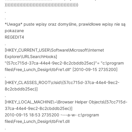
))))))))))))))))))))))))))))))))))))))))))))))))))
.
.
*Uwaga* puste wpisy oraz domyślne, prawidłowe wpisy nie są
pokazane
REGEDIT4
.
[HKEY_CURRENT_USER\Software\Microsoft\Internet
Explorer\URLSearchHooks]
"{57cc715d-37ca-44e4-9ec2-8c2cbddb25ec}"= "c:\program
files\Free_Lunch_Design\tbFre1.dll" [2010-09-15 2735200]
.
[HKEY_CLASSES_ROOT\clsid\{57cc715d-37ca-44e4-9ec2-
8c2cbddb25ec}]
.
[HKEY_LOCAL_MACHINE\~\Browser Helper Objects\{57cc715d-
37ca-44e4-9ec2-8c2cbddb25ec}]
2010-09-15 18:53 2735200 ----a-w- c:\program
files\Free_Lunch_Design\tbFre1.dll
.