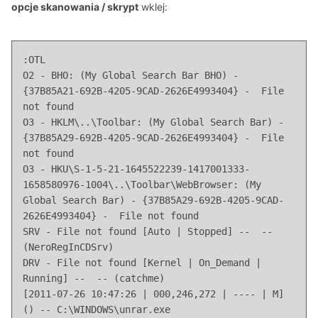
opcje skanowania / skrypt
wklej:
:OTL

O2 - BHO: (My Global Search Bar BHO) - 
{37B85A21-692B-4205-9CAD-2626E4993404} -  File 
not found

O3 - HKLM\..\Toolbar: (My Global Search Bar) - 
{37B85A29-692B-4205-9CAD-2626E4993404} -  File 
not found

O3 - HKU\S-1-5-21-1645522239-1417001333-
1658580976-1004\..\Toolbar\WebBrowser: (My 
Global Search Bar) - {37B85A29-692B-4205-9CAD-
2626E4993404} -  File not found

SRV - File not found [Auto | Stopped] --  -- 
(NeroRegInCDSrv)

DRV - File not found [Kernel | On_Demand | 
Running] --  -- (catchme)

[2011-07-26 10:47:26 | 000,246,272 | ---- | M] 
() -- C:\WINDOWS\unrar.exe
