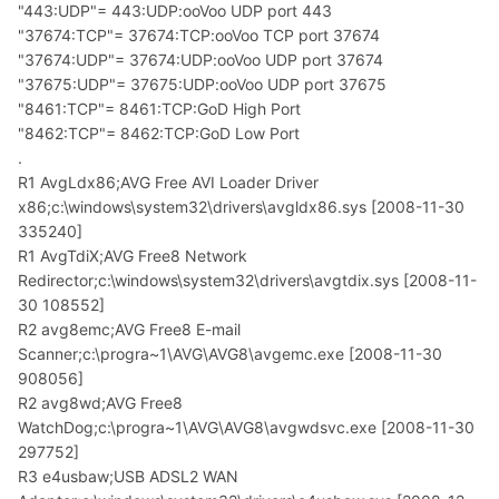
"443:UDP"= 443:UDP:ooVoo UDP port 443
"37674:TCP"= 37674:TCP:ooVoo TCP port 37674
"37674:UDP"= 37674:UDP:ooVoo UDP port 37674
"37675:UDP"= 37675:UDP:ooVoo UDP port 37675
"8461:TCP"= 8461:TCP:GoD High Port
"8462:TCP"= 8462:TCP:GoD Low Port
.
R1 AvgLdx86;AVG Free AVI Loader Driver
x86;c:\windows\system32\drivers\avgldx86.sys [2008-11-30
335240]
R1 AvgTdiX;AVG Free8 Network
Redirector;c:\windows\system32\drivers\avgtdix.sys [2008-11-
30 108552]
R2 avg8emc;AVG Free8 E-mail
Scanner;c:\progra~1\AVG\AVG8\avgemc.exe [2008-11-30
908056]
R2 avg8wd;AVG Free8
WatchDog;c:\progra~1\AVG\AVG8\avgwdsvc.exe [2008-11-30
297752]
R3 e4usbaw;USB ADSL2 WAN