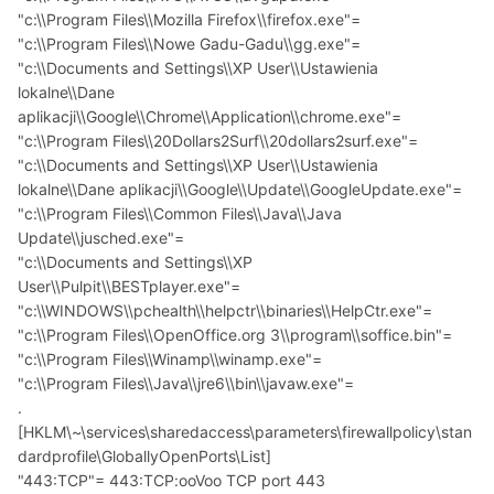
"c:\\Program Files\\Mozilla Firefox\\firefox.exe"=
"c:\\Program Files\\Nowe Gadu-Gadu\\gg.exe"=
"c:\\Documents and Settings\\XP User\\Ustawienia
lokalne\\Dane
aplikacji\\Google\\Chrome\\Application\\chrome.exe"=
"c:\\Program Files\\20Dollars2Surf\\20dollars2surf.exe"=
"c:\\Documents and Settings\\XP User\\Ustawienia
lokalne\\Dane aplikacji\\Google\\Update\\GoogleUpdate.exe"=
"c:\\Program Files\\Common Files\\Java\\Java
Update\\jusched.exe"=
"c:\\Documents and Settings\\XP
User\\Pulpit\\BESTplayer.exe"=
"c:\\WINDOWS\\pchealth\\helpctr\\binaries\\HelpCtr.exe"=
"c:\\Program Files\\OpenOffice.org 3\\program\\soffice.bin"=
"c:\\Program Files\\Winamp\\winamp.exe"=
"c:\\Program Files\\Java\\jre6\\bin\\javaw.exe"=
.
[HKLM\~\services\sharedaccess\parameters\firewallpolicy\stan
dardprofile\GloballyOpenPorts\List]
"443:TCP"= 443:TCP:ooVoo TCP port 443