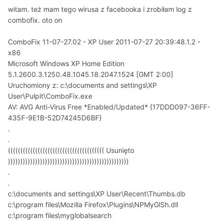
witam. też mam tego wirusa z facebooka i zrobiłam log z
combofix. oto on
ComboFix 11-07-27.02 - XP User 2011-07-27 20:39:48.1.2 -
x86
Microsoft Windows XP Home Edition
5.1.2600.3.1250.48.1045.18.2047.1524 [GMT 2:00]
Uruchomiony z: c:\documents and settings\XP
User\Pulpit\ComboFix.exe
AV: AVG Anti-Virus Free *Enabled/Updated* {17DDD097-36FF-
435F-9E1B-52D74245D6BF}
.
.
((((((((((((((((((((((((((((((((((((((( Usunięto
)))))))))))))))))))))))))))))))))))))))))))))))))
.
.
c:\documents and settings\XP User\Recent\Thumbs.db
c:\program files\Mozilla Firefox\Plugins\NPMyGlSh.dll
c:\program files\myglobalsearch