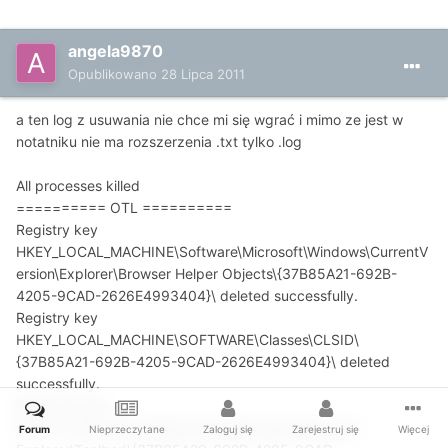
angela9870
Opublikowano
28 Lipca 2011
a ten log z usuwania nie chce mi się wgrać i mimo ze jest w
notatniku nie ma rozszerzenia .txt tylko .log
All processes killed
========== OTL ==========
Registry key
HKEY_LOCAL_MACHINE\Software\Microsoft\Windows\CurrentV
ersion\Explorer\Browser Helper Objects\{37B85A21-692B-
4205-9CAD-2626E4993404}\ deleted successfully.
Registry key
HKEY_LOCAL_MACHINE\SOFTWARE\Classes\CLSID\
{37B85A21-692B-4205-9CAD-2626E4993404}\ deleted
successfully.
Registry value
HKEY_LOCAL_MACHINE\Software\Microsoft\Internet
Forum
Nieprzeczytane
Zaloguj się
Zarejestruj się
Więcej