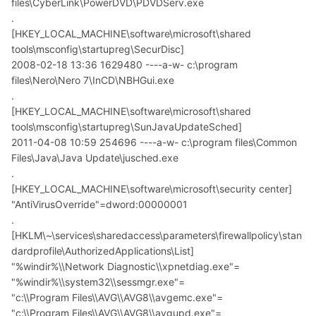
files\CyberLink\PowerDVD\PDVDServ.exe
.
[HKEY_LOCAL_MACHINE\software\microsoft\shared
tools\msconfig\startupreg\SecurDisc]
2008-02-18 13:36 1629480 ----a-w- c:\program
files\Nero\Nero 7\InCD\NBHGui.exe
.
[HKEY_LOCAL_MACHINE\software\microsoft\shared
tools\msconfig\startupreg\SunJavaUpdateSched]
2011-04-08 10:59 254696 ----a-w- c:\program files\Common
Files\Java\Java Update\jusched.exe
.
[HKEY_LOCAL_MACHINE\software\microsoft\security center]
"AntiVirusOverride"=dword:00000001
.
[HKLM\~\services\sharedaccess\parameters\firewallpolicy\stan
dardprofile\AuthorizedApplications\List]
"%windir%\\Network Diagnostic\\xpnetdiag.exe"=
"%windir%\\system32\\sessmgr.exe"=
"c:\\Program Files\\AVG\\AVG8\\avgemc.exe"=
"c:\\Program Files\\AVG\\AVG8\\avgupd.exe"=