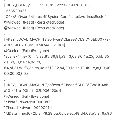
[HKEY_USERS\S-1-5-21-1645522239-1417001333-
1658580976-
1004\Software\Microsoft\SystemCertificates\AddressBook*]
@Allowed: (Read) (RestrictedCode)
@Allowed: (Read) (RestrictedCode)
.
[HKEY_LOCAL_MACHINE\software\Classes\CLSID\{5ED60779-
4DE2-4E07-B862-974CA4FF2E9C}]
@Denied: (Full) (Everyone)
"scansk"=hex(0):45,a3,85,36,81,a3,43,6a,86,4a,25,f0,bb,35,
da,63,01,be,ca,0d,fd,
64,af,31,c0,f8,3b,ca,9e,a7,f2,32,a4,80,1a,ac,19,49,1c,af,00,00,
00,00,00,00,\
.
[HKEY_LOCAL_MACHINE\software\Classes\CLSID\{8a8104bb-
a131-4f1e-93fc-fb32b036420d}]
@Denied: (Full) (Everyone)
"Model"=dword:00000082
"Therad"=dword:0000001e
"MData"=hex(0):2b,8f,78,29,5a,0c,ce,ec,48,d4,68,e5,9f,6a,96