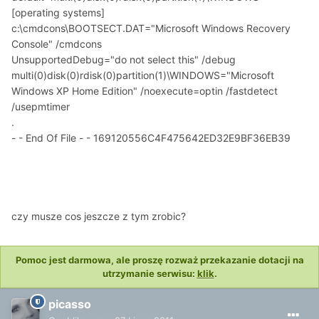
[operating systems]
c:\cmdcons\BOOTSECT.DAT="Microsoft Windows Recovery
Console" /cmdcons
UnsupportedDebug="do not select this" /debug
multi(0)disk(0)rdisk(0)partition(1)\WINDOWS="Microsoft
Windows XP Home Edition" /noexecute=optin /fastdetect
/usepmtimer
.
- - End Of File - - 169120556C4F475642ED32E9BF36EB39
czy musze cos jeszcze z tym zrobic?
Pomoc jest darmowa, ale proszę rozważ przekazanie dotacji na
utrzymanie serwisu:
klik
.
picasso