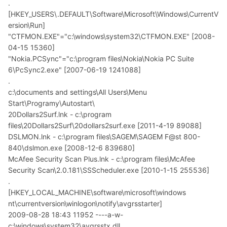
.
[HKEY_USERS\.DEFAULT\Software\Microsoft\Windows\CurrentV
ersion\Run]
"CTFMON.EXE"="c:\windows\system32\CTFMON.EXE" [2008-
04-15 15360]
"Nokia.PCSync"="c:\program files\Nokia\Nokia PC Suite
6\PcSync2.exe" [2007-06-19 1241088]
.
c:\documents and settings\All Users\Menu
Start\Programy\Autostart\
20Dollars2Surf.lnk - c:\program
files\20Dollars2Surf\20dollars2surf.exe [2011-4-19 89088]
DSLMON.lnk - c:\program files\SAGEM\SAGEM F@st 800-
840\dslmon.exe [2008-12-6 839680]
McAfee Security Scan Plus.lnk - c:\program files\McAfee
Security Scan\2.0.181\SSScheduler.exe [2010-1-15 255536]
.
[HKEY_LOCAL_MACHINE\software\microsoft\windows
nt\currentversion\winlogon\notify\avgrsstarter]
2009-08-28 18:43 11952 ----a-w-
c:\windows\system32\avgrsstx.dll