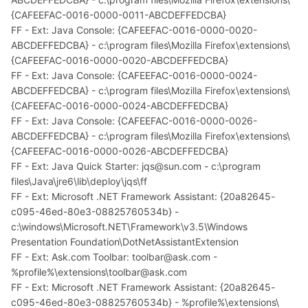
{CAFEEFAC-0016-0000-0011-ABCDEFFEDCBA}
FF - Ext: Java Console: {CAFEEFAC-0016-0000-0020-
ABCDEFFEDCBA} - c:\program files\Mozilla Firefox\extensions\
{CAFEEFAC-0016-0000-0020-ABCDEFFEDCBA}
FF - Ext: Java Console: {CAFEEFAC-0016-0000-0024-
ABCDEFFEDCBA} - c:\program files\Mozilla Firefox\extensions\
{CAFEEFAC-0016-0000-0024-ABCDEFFEDCBA}
FF - Ext: Java Console: {CAFEEFAC-0016-0000-0026-
ABCDEFFEDCBA} - c:\program files\Mozilla Firefox\extensions\
{CAFEEFAC-0016-0000-0026-ABCDEFFEDCBA}
FF - Ext: Java Quick Starter: jqs@sun.com - c:\program
files\Java\jre6\lib\deploy\jqs\ff
FF - Ext: Microsoft .NET Framework Assistant: {20a82645-
c095-46ed-80e3-08825760534b} -
c:\windows\Microsoft.NET\Framework\v3.5\Windows
Presentation Foundation\DotNetAssistantExtension
FF - Ext: Ask.com Toolbar: toolbar@ask.com -
%profile%\extensions\toolbar@ask.com
FF - Ext: Microsoft .NET Framework Assistant: {20a82645-
c095-46ed-80e3-08825760534b} - %profile%\extensions\