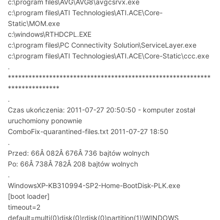
c:\program files\AVG\AVG8\avgcsrvx.exe
c:\program files\ATI Technologies\ATI.ACE\Core-
Static\MOM.exe
c:\windows\RTHDCPL.EXE
c:\program files\PC Connectivity Solution\ServiceLayer.exe
c:\program files\ATI Technologies\ATI.ACE\Core-Static\ccc.exe
.
***********************************************************
***************
.
Czas ukończenia: 2011-07-27 20:50:50 - komputer został
uruchomiony ponownie
ComboFix-quarantined-files.txt 2011-07-27 18:50
.
Przed: 66Â 082Â 676Â 736 bajtów wolnych
Po: 66Â 738Â 782Â 208 bajtów wolnych
.
WindowsXP-KB310994-SP2-Home-BootDisk-PLK.exe
[boot loader]
timeout=2
default=multi(0)disk(0)rdisk(0)partition(1)\WINDOWS