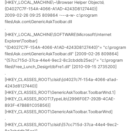
[HKEY_LOCAL_MACHINE\~\Browser Helper Objects\
{D4027C7F-154A-4066-A1AD-4243D8127440}]
2009-02-26 09:25 809864 ----a-w- c:\program
files\Ask.com\GenericAskToolbar.dll
.
[HKEY_LOCAL_MACHINE\SOFTWARE\Microsoft\Internet
Explorer\Toolbar]
"{D4027C7F-154A-4066-A1AD-4243D8127440}"= "c:\program
files\Ask.com\GenericAskToolbar.dll" [2009-02-26 809864]
"{57cc715d-37ca-44e4-9ec2-8c2cbddb25ec}"= "c:\program
files\Free_Lunch_Design\tbFre1.dll" [2010-09-15 2735200]
.
[HKEY_CLASSES_ROOT\clsid\{d4027c7f-154a-4066-a1ad-
4243d8127440}]
[HKEY_CLASSES_ROOT\GenericAskToolbar.ToolbarWnd.1]
[HKEY_CLASSES_ROOT\TypeLib\{2996F0E7-292B-4CAE-
893F-47B8B1C05B56}]
[HKEY_CLASSES_ROOT\GenericAskToolbar.ToolbarWnd]
.
[HKEY_CLASSES_ROOT\clsid\{57cc715d-37ca-44e4-9ec2-
8c2cbddb25ec}]