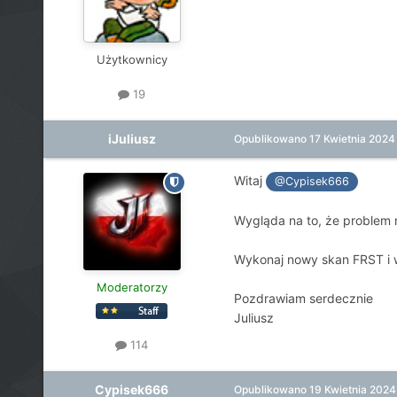
Użytkownicy
19
iJuliusz
Opublikowano
17 Kwietnia 2024
Witaj
@Cypisek666
Wygląda na to, że problem 
Wykonaj nowy skan FRST i 
Moderatorzy
Pozdrawiam serdecznie
Juliusz
114
Cypisek666
Opublikowano
19 Kwietnia 2024