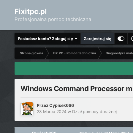
Fixitpc.pl
Profesjonalna pomoc techniczna
Posiadasz konto? Zaloguj się
Zarejestruj się
Strona główna
FIX PC - Pomoc techniczna
Diagnostyka mal
Windows Command Processor mo
Przez
Cypisek666
28 Marca 2024
w
Dział pomocy doraźnej