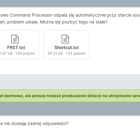
ows Command Processor odpala się automatycznie przy starcie syst
, problem ustaje. Można się pozbyć tego na stałe?
FRST.txt
Shortcut.txt
1.97 kB
·
148 pobrań
50.21 kB
·
134 pobrań
st darmowa, ale proszę rozważ przekazanie dotacji na utrzymanie ser
że nie dostaję żadnej odpowiedzi?