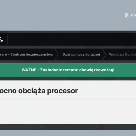
Dot
ware - Centrum bezpieczeństwa
Dział pomocy doraźnej
Windows Comman
WAŻNE - Zakładanie tematu: obowiązkowe logi
cno obciąża procesor