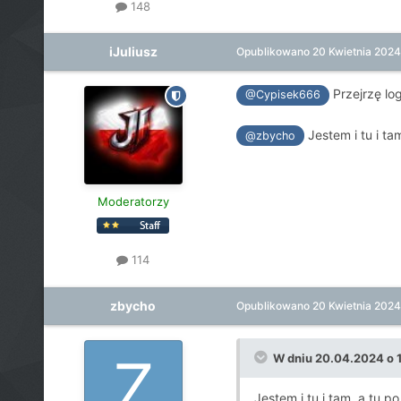
148
iJuliusz
Opublikowano
20 Kwietnia 2024
Przejrzę log
@Cypisek666
Jestem i tu i ta
@zbycho
Moderatorzy
114
zbycho
Opublikowano
20 Kwietnia 2024
W dniu 20.04.2024 o 
Jestem i tu i tam, a tu p