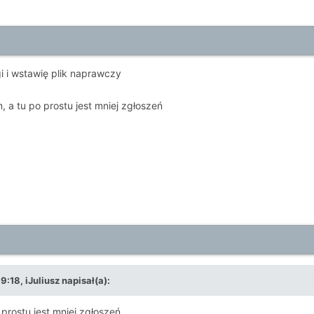
i i wstawię plik naprawczy
m, a tu po prostu jest mniej zgłoszeń
19:18,
iJuliusz
napisał(a):
o prostu jest mniej zgłoszeń