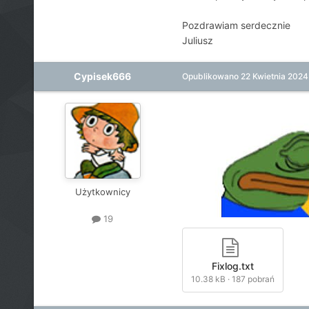
Pozdrawiam serdecznie
Juliusz
Cypisek666
Opublikowano
22 Kwietnia 2024
Użytkownicy
19
Fixlog.txt
10.38 kB
·
187 pobrań