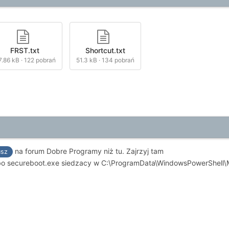
FRST.txt
Shortcut.txt
7.86 kB
·
122 pobrań
51.3 kB
·
134 pobrań
na forum Dobre Programy niż tu. Zajrzyj tam
usz
bo secureboot.exe siedzacy w C:\ProgramData\WindowsPowerShell\Mo