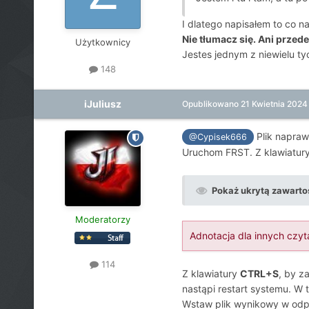
I dlatego napisałem to co n
Nie tłumacz się. Ani przed
Użytkownicy
Jestes jednym z niewielu ty
148
iJuliusz
Opublikowano
21 Kwietnia 2024
Plik napraw
@Cypisek666
Uruchom FRST. Z klawiatur
Pokaż ukrytą zawarto
Moderatorzy
Adnotacja dla innych czyt
114
Z klawiatury
CTRL+S
, by z
nastąpi restart systemu. W
Wstaw plik wynikowy w odp