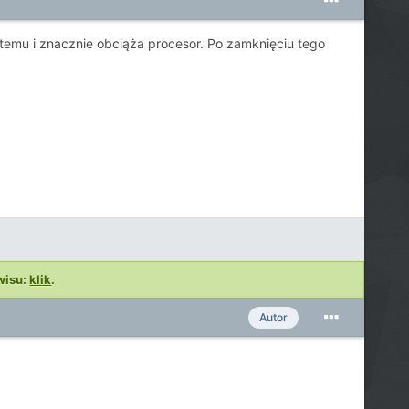
emu i znacznie obciąża procesor. Po zamknięciu tego
wisu:
klik
.
Autor