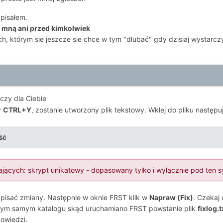
apisałem.
e mną ani przed kimkolwiek
ch, którym sie jeszcze sie chce w tym "dłubać" gdy dzisiaj wystarc
czy dla Ciebie
y
CTRL+Y
, zostanie utworzony plik tekstowy. Wklej do pliku następu
ść
ających: skrypt unikatowy - dopasowany tylko i wyłącznie pod ten 
apisać zmiany. Następnie w oknie FRST klik w
Napraw (Fix)
. Czekaj 
 tym samym katalogu skąd uruchamiano FRST powstanie plik
fixlog.t
owiedzi.