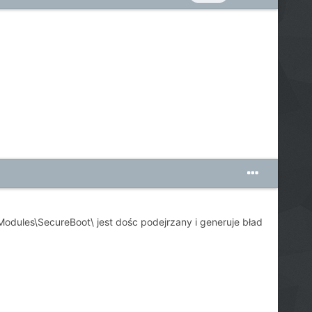
dules\SecureBoot\ jest dośc podejrzany i generuje bład