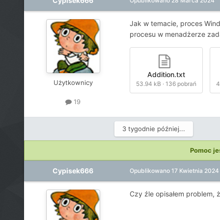
Cypisek666
Opublikowano
28 Marca 2024
Jak w temacie, proces Wind
procesu w menadżerze zadań
Addition.txt
Użytkownicy
53.94 kB
·
136 pobrań
4
19
3 tygodnie później...
Pomoc je
Cypisek666
Opublikowano
17 Kwietnia 2024
Czy źle opisałem problem, 