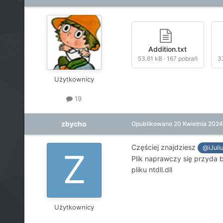
Addition.txt
53.61 kB
·
167 pobrań
3
Użytkownicy
19
zbycho
Opublikowano
20 Kwietnia 2024
Częściej znajdziesz
@iJuli
Plik naprawczy się przyda 
pliku ntdll.dll
Użytkownicy