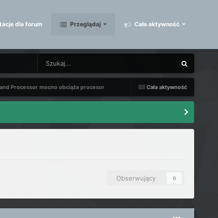
acje dla forum
Przeglądaj
Cała aktywność
d Processor mocno obciąża procesor
Cała aktywność
Obserwujący
0