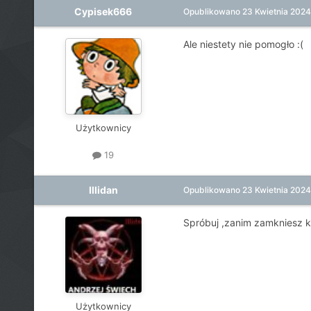
Cypisek666
Opublikowano
23 Kwietnia 2024
Ale niestety nie pomogło
:(
Użytkownicy
19
Illidan
Opublikowano
23 Kwietnia 2024
Spróbuj ,zanim zamkniesz kl
Użytkownicy