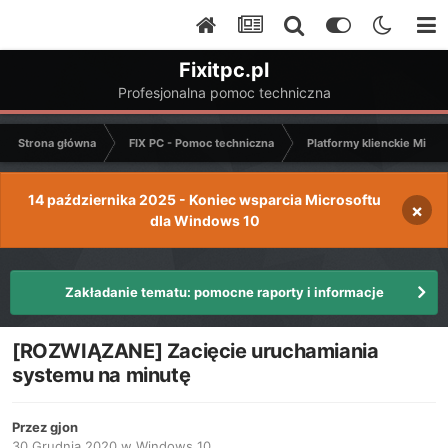
Fixitpc.pl
Profesjonalna pomoc techniczna
Strona główna
FIX PC - Pomoc techniczna
Platformy klienckie Micro
14 października 2025 - Koniec wsparcia Microsoftu
×
dla Windows 10
Zakładanie tematu: pomocne raporty i informacje
[ROZWIĄZANE] Zacięcie uruchamiania
systemu na minutę
Przez
gjon
30 Grudnia 2020
w
Windows 10