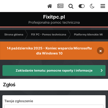
Fixitpc.pl
Profesjonalna pomoc techniczna
Strona główna
FIX PC - Pomoc techniczna
Platformy klienckie Micro
14 października 2025 - Koniec wsparcia Microsoftu
×
dla Windows 10
Zakładanie tematu: pomocne raporty i informacje
Zgłoś
Twoje zgłoszenie