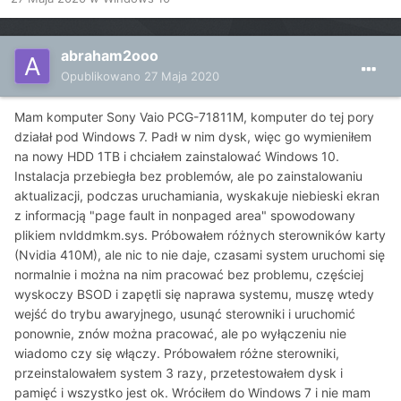
abraham2ooo
Opublikowano
27 Maja 2020
Mam komputer Sony Vaio PCG-71811M, komputer do tej pory
działał pod Windows 7. Padł w nim dysk, więc go wymieniłem
na nowy HDD 1TB i chciałem zainstalować Windows 10.
Instalacja przebiegła bez problemów, ale po zainstalowaniu
aktualizacji, podczas uruchamiania, wyskakuje niebieski ekran
z informacją "page fault in nonpaged area" spowodowany
plikiem nvlddmkm.sys. Próbowałem różnych sterowników karty
(Nvidia 410M), ale nic to nie daje, czasami system uruchomi się
normalnie i można na nim pracować bez problemu, częściej
wyskoczy BSOD i zapętli się naprawa systemu, muszę wtedy
wejść do trybu awaryjnego, usunąć sterowniki i uruchomić
ponownie, znów można pracować, ale po wyłączeniu nie
wiadomo czy się włączy. Próbowałem różne sterowniki,
przeinstalowałem system 3 razy, przetestowałem dysk i
pamięć i wszystko jest ok. Wróciłem do Windows 7 i nie mam