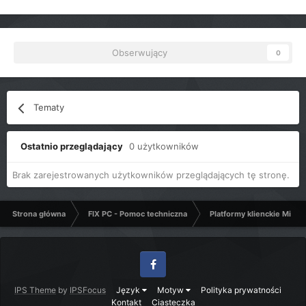
Obserwujący
0
Tematy
Ostatnio przeglądający
0 użytkowników
Brak zarejestrowanych użytkowników przeglądających tę stronę.
Strona główna
FIX PC - Pomoc techniczna
Platformy klienckie Micro
Facebook
IPS Theme
by
IPSFocus
Język
Motyw
Polityka prywatności
Kontakt
Ciasteczka