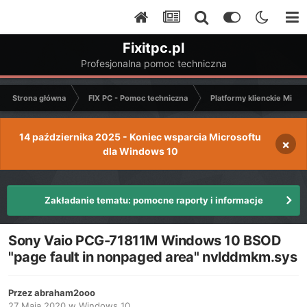
Fixitpc.pl
Profesjonalna pomoc techniczna
Strona główna
FIX PC - Pomoc techniczna
Platformy klienckie Micro
14 października 2025 - Koniec wsparcia Microsoftu
×
dla Windows 10
Zakładanie tematu: pomocne raporty i informacje
Sony Vaio PCG-71811M Windows 10 BSOD
"page fault in nonpaged area" nvlddmkm.sys
Przez
abraham2ooo
27 Maja 2020
w
Windows 10