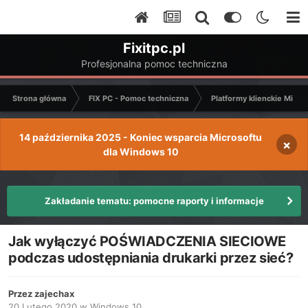
Fixitpc.pl
Profesjonalna pomoc techniczna
Strona główna
FIX PC - Pomoc techniczna
Platformy klienckie Micro
14 października 2025 - Koniec wsparcia Microsoftu
×
dla Windows 10
Zakładanie tematu: pomocne raporty i informacje
Jak wyłączyć POŚWIADCZENIA SIECIOWE
podczas udostępniania drukarki przez sieć?
Przez
zajechax
20 Lutego 2020
w
Windows 10