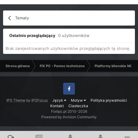
Tematy
Ostatnio przeglądający
0 użytkowników
Brak zarejestrowanych użytkowników przeglądających tę stronę.
Strona główna
FIX PC - Pomoc techniczna
Platformy klienckie Micro
Facebook
IPS Theme
by
IPSFocus
Język
Motyw
Polityka prywatności
Kontakt
Ciasteczka
Fixitpc.pl 2010-2026
Powered by Invision Community