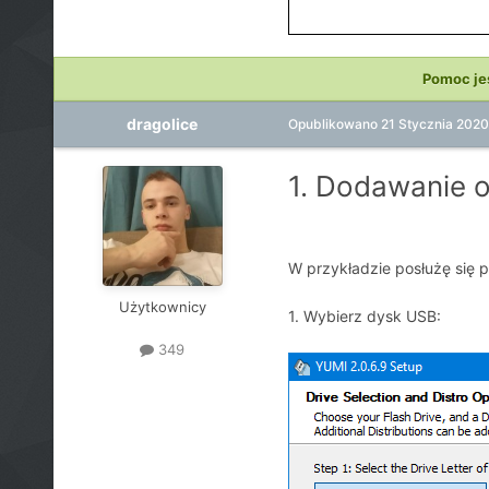
Pomoc je
dragolice
Opublikowano
21 Stycznia 2020
1. Dodawanie 
W przykładzie posłużę się
Użytkownicy
1. Wybierz dysk USB:
349