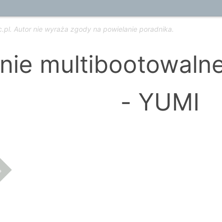
c.pl. Autor nie wyraża zgody na powielanie poradnika.
nie multibootowaln
- YUMI