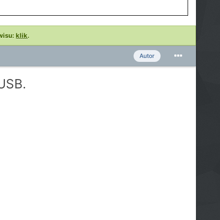
wisu:
klik
.
Autor
USB.