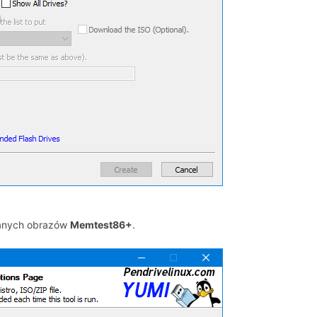
wanych obrazów
Memtest86+
.