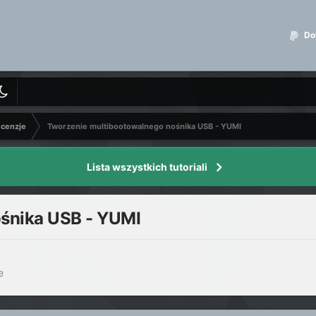
Dot
ecenzje
Tworzenie multibootowalnego nośnika USB - YUMI
Lista wszystkich tutoriali
śnika USB - YUMI
e