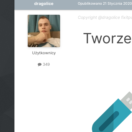
dragolice
Opublikowano
21 Stycznia 2020
Copyright @dragolice fixitp
Tworze
Użytkownicy
349