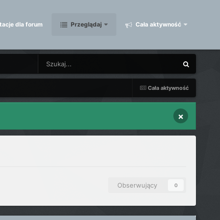
acje dla forum
Przeglądaj
Cała aktywność
Cała aktywność
×
Obserwujący
0