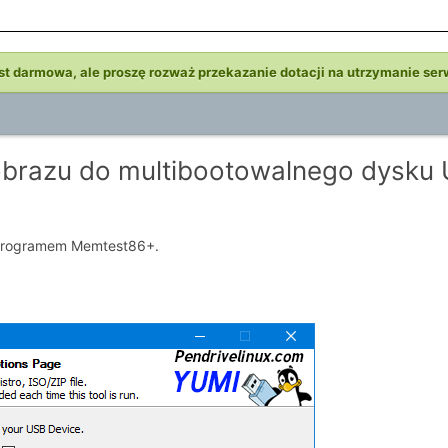
st darmowa, ale proszę rozważ przekazanie dotacji na utrzymanie ser
obrazu do multibootowalnego dysku 
 programem Memtest86+.