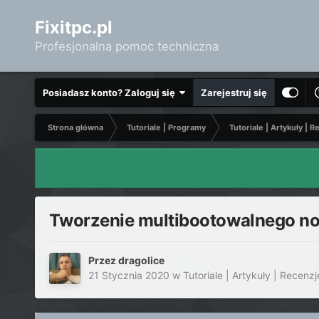
Fixitpc.pl
Profesjonalna pomoc techniczna
Posiadasz konto? Zaloguj się
Zarejestruj się
Strona główna
Tutoriale | Programy
Tutoriale | Artykuły | R
Tworzenie multibootowalnego no
Przez
dragolice
21 Stycznia 2020
w
Tutoriale | Artykuły | Recenzj