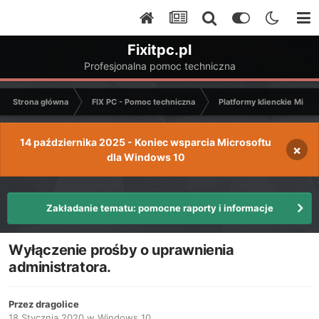
Fixitpc.pl
Profesjonalna pomoc techniczna
Strona główna
FIX PC - Pomoc techniczna
Platformy klienckie Micro
14 października 2025 - Koniec wsparcia Microsoftu
×
dla Windows 10
Zakładanie tematu: pomocne raporty i informacje
Wyłączenie prośby o uprawnienia
administratora.
Przez
dragolice
18 Stycznia 2020
w
Windows 10